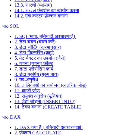
13.3. सारणी (व्यायाम)
14.1. Excel फ़ंक्शंस का उपयोग करना
14.2. एक कस्टम फ़ंक्शन बनाना
पाठ SQL
1. SQL भाषा, बुनियादी अवधारणाएँ।
2. डेटा चयन (चयन करें)
3. डेटा सॉर्टिंग (क्रमानुसार)
4. डेटा फ़िल्टरिंग (कहां)
5. मेटाचैक्टर का उपयोग (जैसे)
6. गणना (गणना) फ़ील्ड
7. डाटा प्रोसेसिंग कार्य
8. डेटा ग्रुपिंग (ग्रुप बाय)
9. उप-अनुरोध
10. तालिकाओं का संयोजन (आंतरिक जोड़)
11. बाहरी जोड़
12. संयुक्त अनुरोध (यूनियन)
13. डेटा जोड़ना (INSERT INTO)
14. टेबल बनाना (CREATE TABLE)
पाठ DAX
1. DAX क्या है। बुनियादी अवधारणाओं।
2. फ़ंक्शन CALCULATE