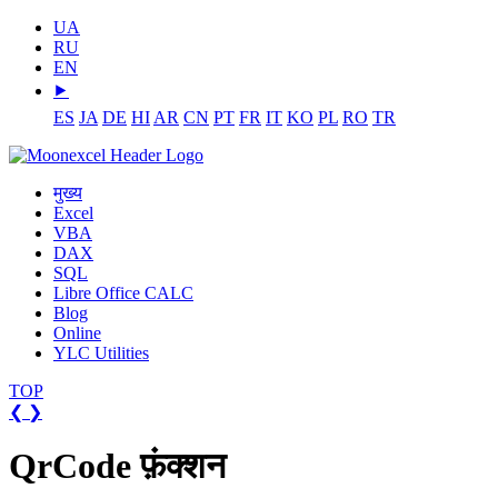
UA
RU
EN
⯈
ES
JA
DE
HI
AR
CN
PT
FR
IT
KO
PL
RO
TR
मुख्य
Excel
VBA
DAX
SQL
Libre Office CALC
Blog
Online
YLC Utilities
TOP
❮
❯
QrCode फ़ंक्शन