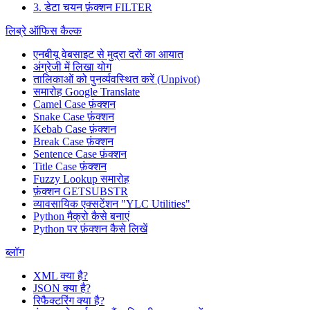
3. डेटा चयन फ़ंक्शन FILTER
लिब्रे ऑफिस कैल्क
एनबीयू वेबसाइट से मुद्रा दरों का आयात
अंग्रेजी में लिखा योग
तालिकाओं को पुनर्व्यवस्थित करें (Unpivot)
समारोह
Google Translate
Camel Case फ़ंक्शन
Snake Case फ़ंक्शन
Kebab Case फ़ंक्शन
Break Case फ़ंक्शन
Sentence Case फ़ंक्शन
Title Case फ़ंक्शन
Fuzzy Lookup
समारोह
फ़ंक्शन GETSUBSTR
व्यावसायिक एक्सटेंशन "YLC Utilities"
Python मैक्रो कैसे बनाएं
Python पर फ़ंक्शन कैसे लिखें
ब्लॉग
XML क्या है?
JSON क्या है?
रिफैक्टरिंग क्या है?