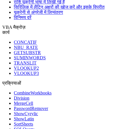
राशि यूक्रेनी भाषा में लिखी गई है
सिरिलिक में लैटिन अक्षरों की खोज करें और इसके विपरीत
यूक्रेनी से अंग्रेजी में लिप्यंतरण
विनिमय दरें
VBA मैक्रोज़
कार्य
CONCATIF
NBU_RATE
GETSUBSTR
SUMINWORDS
TRANSLIT
VLOOKUP2
VLOOKUP3
प्रक्रियाओं
CombineWorkbooks
Division
MergeCell
PasswordRemover
ShowCyrylic
ShowLatin
SortSheets