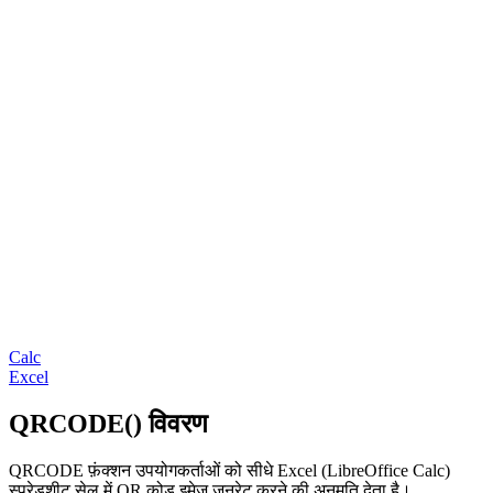
Calc
Excel
QRCODE() विवरण
QRCODE फ़ंक्शन उपयोगकर्ताओं को सीधे Excel (LibreOffice Calc)
स्प्रेडशीट सेल में QR कोड इमेज जनरेट करने की अनुमति देता है।