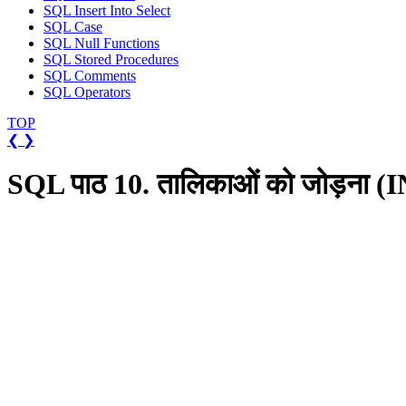
SQL Insert Into Select
SQL Case
SQL Null Functions
SQL Stored Procedures
SQL Comments
SQL Operators
TOP
❮
❯
SQL पाठ 10. तालिकाओं को जोड़ना