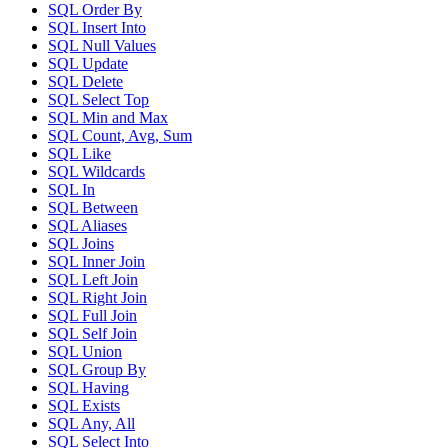
SQL Order By
SQL Insert Into
SQL Null Values
SQL Update
SQL Delete
SQL Select Top
SQL Min and Max
SQL Count, Avg, Sum
SQL Like
SQL Wildcards
SQL In
SQL Between
SQL Aliases
SQL Joins
SQL Inner Join
SQL Left Join
SQL Right Join
SQL Full Join
SQL Self Join
SQL Union
SQL Group By
SQL Having
SQL Exists
SQL Any, All
SQL Select Into