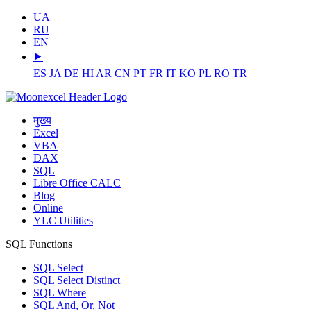
UA
RU
EN
⯈
ES
JA
DE
HI
AR
CN
PT
FR
IT
KO
PL
RO
TR
मुख्य
Excel
VBA
DAX
SQL
Libre Office CALC
Blog
Online
YLC Utilities
SQL Functions
SQL Select
SQL Select Distinct
SQL Where
SQL And, Or, Not