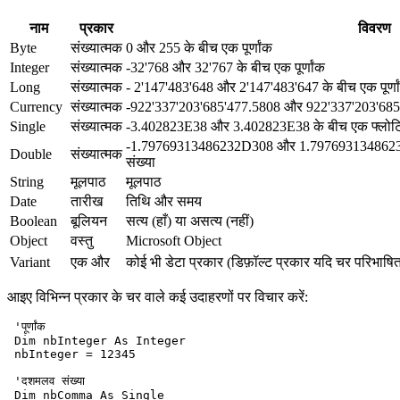
नाम
प्रकार
विवरण
Byte
संख्यात्मक
0 और 255 के बीच एक पूर्णांक
Integer
संख्यात्मक
-32'768 और 32'767 के बीच एक पूर्णांक
Long
संख्यात्मक
- 2'147'483'648 और 2'147'483'647 के बीच एक पूर्णा
Currency
संख्यात्मक
-922'337'203'685'477.5808 और 922'337'203'685
Single
संख्यात्मक
-3.402823E38 और 3.402823E38 के बीच एक फ्लोटिं
-1.79769313486232D308 और 1.79769313486232D
Double
संख्यात्मक
संख्या
String
मूलपाठ
मूलपाठ
Date
तारीख
तिथि और समय
Boolean
बूलियन
सत्य (हाँ) या असत्य (नहीं)
Object
वस्तु
Microsoft Object
Variant
एक और
कोई भी डेटा प्रकार (डिफ़ॉल्ट प्रकार यदि चर परिभाषित 
आइए विभिन्न प्रकार के चर वाले कई उदाहरणों पर विचार करें:
 'पूर्णांक

 Dim nbInteger As Integer

 nbInteger = 12345

 'दशमलव संख्या

 Dim nbComma As Single
