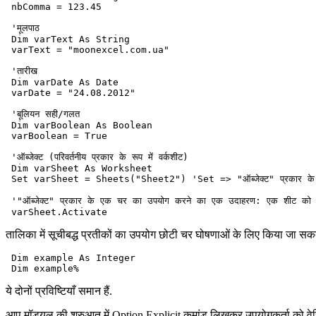
 nbComma = 123.45

 'मूलपाठ

 Dim varText As String

 varText = "moonexcel.com.ua"

 'तारीख

 Dim varDate As Date

 varDate = "24.08.2012"

 'बूलियन सही/गलत

 Dim varBoolean As Boolean

 varBoolean = True

 'ऑब्जेक्ट (परिवर्तनीय प्रकार के रूप में वर्कशीट)

 Dim varSheet As Worksheet

 Set varSheet = Sheets("Sheet2") 'Set => "ऑब्जेक्ट" प्रकार के एक व
 '"ऑब्जेक्ट" प्रकार के एक चर का उपयोग करने का एक उदाहरण: एक शीट को स
तालिका में सूचीबद्ध प्रतीकों का उपयोग छोटी चर घोषणाओं के लिए किया जा सकत
 Dim example As Integer

ये दोनों प्रविष्टियाँ समान हैं.
आप मॉड्यूल की शुरुआत में Option Explicit कमांड लिखकर उपयोगकर्ता को वेरि