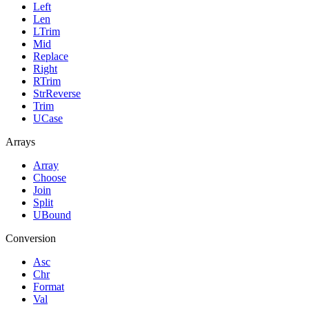
Left
Len
LTrim
Mid
Replace
Right
RTrim
StrReverse
Trim
UCase
Arrays
Array
Choose
Join
Split
UBound
Conversion
Asc
Chr
Format
Val