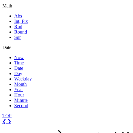
Math
Abs
Int, Fix
Rnd
Round
Sqr
Date
Now
Time
Date
Day
Weekday
Month
Year
Hour
Minute
Second
TOP
❮
❯