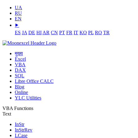
UA
RU
EN
⯈
ES
JA
DE
HI
AR
CN
PT
FR
IT
KO
PL
RO
TR
मुख्य
Excel
VBA
DAX
SQL
Libre Office CALC
Blog
Online
YLC Utilities
VBA Functions
Text
InStr
InStrRev
LCase