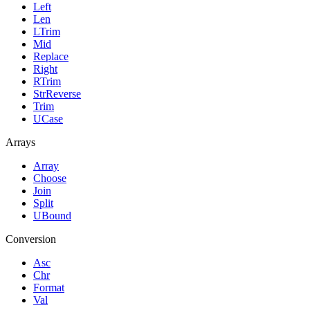
Left
Len
LTrim
Mid
Replace
Right
RTrim
StrReverse
Trim
UCase
Arrays
Array
Choose
Join
Split
UBound
Conversion
Asc
Chr
Format
Val