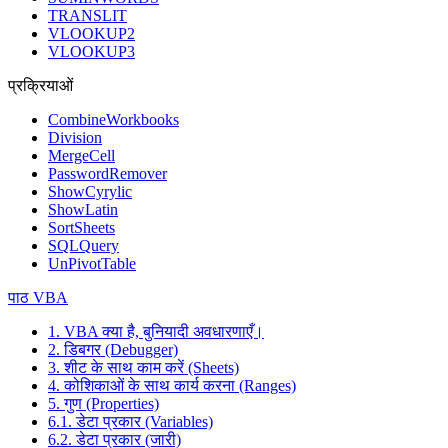
TRANSLIT
VLOOKUP2
VLOOKUP3
प्रक्रियाओं
CombineWorkbooks
Division
MergeCell
PasswordRemover
ShowCyrylic
ShowLatin
SortSheets
SQLQuery
UnPivotTable
पाठ VBA
1. VBA क्या है, बुनियादी अवधारणाएँ।
2. डिबगर (Debugger)
3. शीट के साथ काम करें (Sheets)
4. कोशिकाओं के साथ कार्य करना (Ranges)
5. गुण (Properties)
6.1. डेटा प्रकार (Variables)
6.2. डेटा प्रकार (जारी)