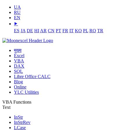
UA
RU
EN
⯈
ES
JA
DE
HI
AR
CN
PT
FR
IT
KO
PL
RO
TR
मुख्य
Excel
VBA
DAX
SQL
Libre Office CALC
Blog
Online
YLC Utilities
VBA Functions
Text
InStr
InStrRev
LCase