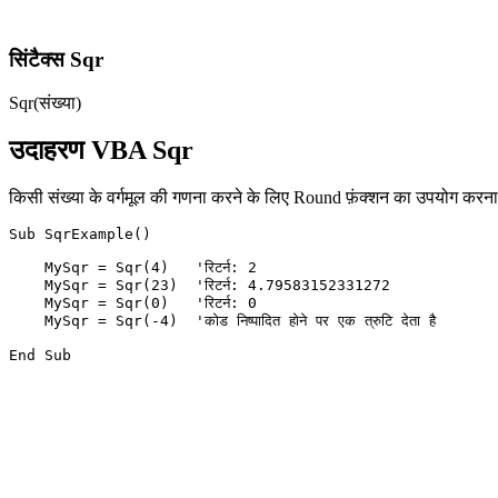
सिंटैक्स Sqr
Sqr(संख्या)
उदाहरण VBA Sqr
किसी संख्या के वर्गमूल की गणना करने के लिए Round फ़ंक्शन का उपयोग करन
Sub SqrExample()

    MySqr = Sqr(4)   'रिटर्न: 2

    MySqr = Sqr(23)  'रिटर्न: 4.79583152331272

    MySqr = Sqr(0)   'रिटर्न: 0

    MySqr = Sqr(-4)  'कोड निष्पादित होने पर एक त्रुटि देता है
