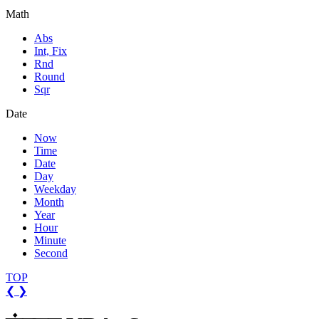
Math
Abs
Int, Fix
Rnd
Round
Sqr
Date
Now
Time
Date
Day
Weekday
Month
Year
Hour
Minute
Second
TOP
❮
❯