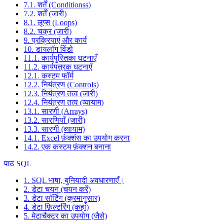
7.1. शर्तें (Conditionss)
7.2. शर्तें (जारी)
8.1. लूप्स (Loops)
8.2. चक्र (जारी)
9. प्रक्रियाएं और कार्य
10. डायलॉग विंडो
11.1. कार्यपुस्तिका घटनाएँ
11.2. कार्यपत्रक घटनाएँ
12.1. कस्टम फॉर्म
12.2. नियंत्रण (Controls)
12.3. नियंत्रण तत्व (जारी)
12.4. नियंत्रण तत्व (व्यायाम)
13.1. सारणी (Arrays)
13.2. सारणियाँ (जारी)
13.3. सारणी (व्यायाम)
14.1. Excel फ़ंक्शंस का उपयोग करना
14.2. एक कस्टम फ़ंक्शन बनाना
पाठ SQL
1. SQL भाषा, बुनियादी अवधारणाएँ।
2. डेटा चयन (चयन करें)
3. डेटा सॉर्टिंग (क्रमानुसार)
4. डेटा फ़िल्टरिंग (कहां)
5. मेटाचैक्टर का उपयोग (जैसे)