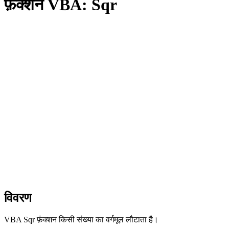
फ़ंक्शन VBA: Sqr
विवरण
VBA Sqr फ़ंक्शन किसी संख्या का वर्गमूल लौटाता है।