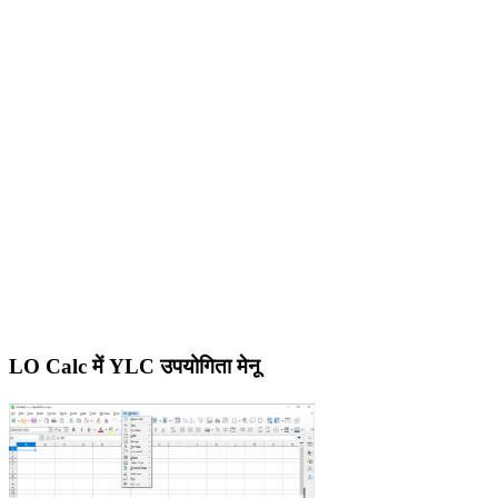
LO Calc में YLC उपयोगिता मेनू