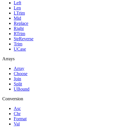
Left
Len
LTrim
Mid
Replace
Right
RTrim
StrReverse
Trim
UCase
Arrays
Array
Choose
Join
Split
UBound
Conversion
Asc
Chr
Format
Val