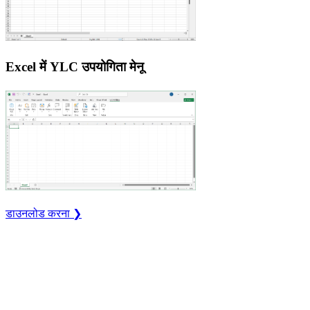
Excel में YLC उपयोगिता मेनू
डाउनलोड करना ❯