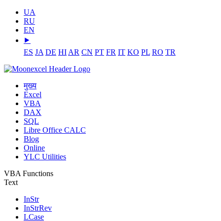
UA
RU
EN
⯈
ES
JA
DE
HI
AR
CN
PT
FR
IT
KO
PL
RO
TR
मुख्य
Excel
VBA
DAX
SQL
Libre Office CALC
Blog
Online
YLC Utilities
VBA Functions
Text
InStr
InStrRev
LCase