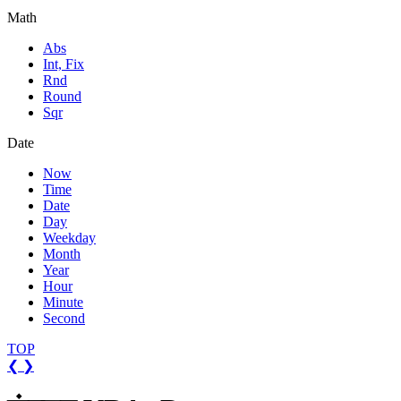
Math
Abs
Int, Fix
Rnd
Round
Sqr
Date
Now
Time
Date
Day
Weekday
Month
Year
Hour
Minute
Second
TOP
❮
❯