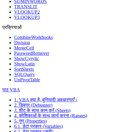
SUMINWORDS
TRANSLIT
VLOOKUP2
VLOOKUP3
प्रक्रियाओं
CombineWorkbooks
Division
MergeCell
PasswordRemover
ShowCyrylic
ShowLatin
SortSheets
SQLQuery
UnPivotTable
पाठ VBA
1. VBA क्या है, बुनियादी अवधारणाएँ।
2. डिबगर (Debugger)
3. शीट के साथ काम करें (Sheets)
4. कोशिकाओं के साथ कार्य करना (Ranges)
5. गुण (Properties)
6.1. डेटा प्रकार (Variables)
6.2. डेटा प्रकार (जारी)