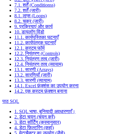
7.1. शर्तें (Conditionss)
7.2. शर्तें (जारी)
8.1. लूप्स (Loops)
8.2. चक्र (जारी)
9. प्रक्रियाएं और कार्य
10. डायलॉग विंडो
11.1. कार्यपुस्तिका घटनाएँ
11.2. कार्यपत्रक घटनाएँ
12.1. कस्टम फॉर्म
12.2. नियंत्रण (Controls)
12.3. नियंत्रण तत्व (जारी)
12.4. नियंत्रण तत्व (व्यायाम)
13.1. सारणी (Arrays)
13.2. सारणियाँ (जारी)
13.3. सारणी (व्यायाम)
14.1. Excel फ़ंक्शंस का उपयोग करना
14.2. एक कस्टम फ़ंक्शन बनाना
पाठ SQL
1. SQL भाषा, बुनियादी अवधारणाएँ।
2. डेटा चयन (चयन करें)
3. डेटा सॉर्टिंग (क्रमानुसार)
4. डेटा फ़िल्टरिंग (कहां)
5. मेटाचैक्टर का उपयोग (जैसे)