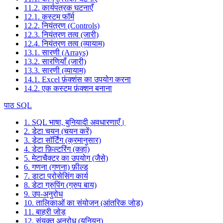
11.2. कार्यपत्रक घटनाएँ
12.1. कस्टम फॉर्म
12.2. नियंत्रण (Controls)
12.3. नियंत्रण तत्व (जारी)
12.4. नियंत्रण तत्व (व्यायाम)
13.1. सारणी (Arrays)
13.2. सारणियाँ (जारी)
13.3. सारणी (व्यायाम)
14.1. Excel फ़ंक्शंस का उपयोग करना
14.2. एक कस्टम फ़ंक्शन बनाना
पाठ SQL
1. SQL भाषा, बुनियादी अवधारणाएँ।
2. डेटा चयन (चयन करें)
3. डेटा सॉर्टिंग (क्रमानुसार)
4. डेटा फ़िल्टरिंग (कहां)
5. मेटाचैक्टर का उपयोग (जैसे)
6. गणना (गणना) फ़ील्ड
7. डाटा प्रोसेसिंग कार्य
8. डेटा ग्रुपिंग (ग्रुप बाय)
9. उप-अनुरोध
10. तालिकाओं का संयोजन (आंतरिक जोड़)
11. बाहरी जोड़
12. संयुक्त अनुरोध (यूनियन)