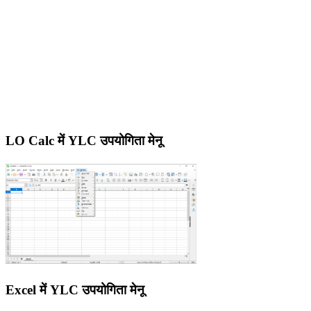
LO Calc में YLC उपयोगिता मेनू
Excel में YLC उपयोगिता मेनू