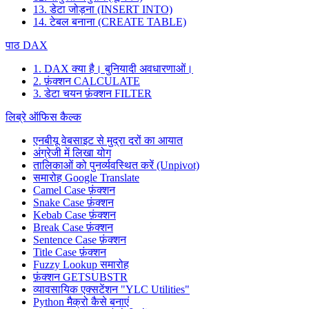
13. डेटा जोड़ना (INSERT INTO)
14. टेबल बनाना (CREATE TABLE)
पाठ DAX
1. DAX क्या है। बुनियादी अवधारणाओं।
2. फ़ंक्शन CALCULATE
3. डेटा चयन फ़ंक्शन FILTER
लिब्रे ऑफिस कैल्क
एनबीयू वेबसाइट से मुद्रा दरों का आयात
अंग्रेजी में लिखा योग
तालिकाओं को पुनर्व्यवस्थित करें (Unpivot)
समारोह
Google Translate
Camel Case फ़ंक्शन
Snake Case फ़ंक्शन
Kebab Case फ़ंक्शन
Break Case फ़ंक्शन
Sentence Case फ़ंक्शन
Title Case फ़ंक्शन
Fuzzy Lookup
समारोह
फ़ंक्शन GETSUBSTR
व्यावसायिक एक्सटेंशन "YLC Utilities"
Python मैक्रो कैसे बनाएं