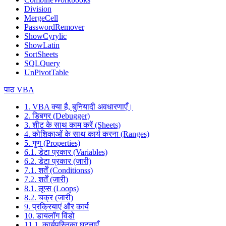
Division
MergeCell
PasswordRemover
ShowCyrylic
ShowLatin
SortSheets
SQLQuery
UnPivotTable
पाठ VBA
1. VBA क्या है, बुनियादी अवधारणाएँ।
2. डिबगर (Debugger)
3. शीट के साथ काम करें (Sheets)
4. कोशिकाओं के साथ कार्य करना (Ranges)
5. गुण (Properties)
6.1. डेटा प्रकार (Variables)
6.2. डेटा प्रकार (जारी)
7.1. शर्तें (Conditionss)
7.2. शर्तें (जारी)
8.1. लूप्स (Loops)
8.2. चक्र (जारी)
9. प्रक्रियाएं और कार्य
10. डायलॉग विंडो
11.1. कार्यपुस्तिका घटनाएँ