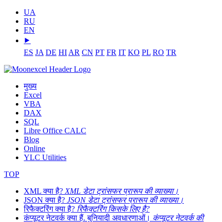
UA
RU
EN
⯈
ES
JA
DE
HI
AR
CN
PT
FR
IT
KO
PL
RO
TR
मुख्य
Excel
VBA
DAX
SQL
Libre Office CALC
Blog
Online
YLC Utilities
TOP
XML क्या है?
XML डेटा ट्रांसफर प्रारूप की व्याख्या।
JSON क्या है?
JSON डेटा ट्रांसफर प्रारूप की व्याख्या।
रिफैक्टरिंग क्या है?
रिफैक्टरिंग किसके लिए है?
कंप्यूटर नेटवर्क क्या हैं. बुनियादी अवधारणाओं।
कंप्यूटर नेटवर्क की