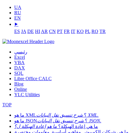
UA
RU
EN
⯈
ES
JA
DE
HI
AR
CN
PT
FR
IT
KO
PL
RO
TR
رئيسي
Excel
VBA
DAX
SQL
Libre Office CALC
Blog
Online
YLC Utilities
TOP
شرح تنسيق نقل البيانات XML.
ما هو XML؟
شرح تنسيق نقل البيانات JSON.
ما هو JSON؟
ما هي إعادة الهيكلة؟
ما هو إعادة الهيكلة ل؟
ما هي شبكات الكمبيوتر. مفاهيم أساسية.
معلومات مختصرة