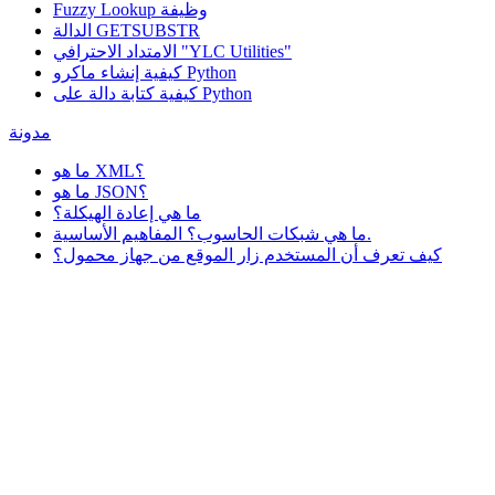
وظيفة
Fuzzy Lookup
الدالة GETSUBSTR
الامتداد الاحترافي "YLC Utilities"
كيفية إنشاء ماكرو Python
كيفية كتابة دالة على Python
مدونة
ما هو XML؟
ما هو JSON؟
ما هي إعادة الهيكلة؟
ما هي شبكات الحاسوب؟ المفاهيم الأساسية.
كيف تعرف أن المستخدم زار الموقع من جهاز محمول؟