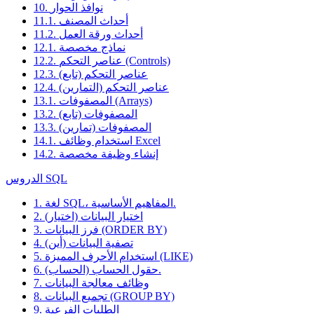
10. نوافذ الحوار
11.1. أحداث المصنف
11.2. أحداث ورقة العمل
12.1. نماذج مخصصة
12.2. عناصر التحكم (Controls)
12.3. عناصر التحكم (تابع)
12.4. عناصر التحكم (التمارين)
13.1. المصفوفات (Arrays)
13.2. المصفوفات (تابع)
13.3. المصفوفات (تمارين)
14.1. استخدام وظائف Excel
14.2. إنشاء وظيفة مخصصة
الدروس SQL
1. لغة SQL، المفاهيم الأساسية.
2. اختيار البيانات (اختيار)
3. فرز البيانات (ORDER BY)
4. تصفية البيانات (أين)
5. استخدام الأحرف المميزة (LIKE)
6. حقول الحساب (الحساب).
7. وظائف معالجة البيانات
8. تجميع البيانات (GROUP BY)
9. الطلبات الفرعية