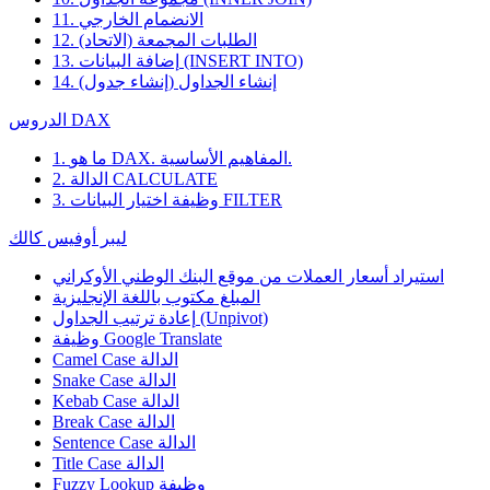
11. الانضمام الخارجي
12. الطلبات المجمعة (الاتحاد)
13. إضافة البيانات (INSERT INTO)
14. إنشاء الجداول (إنشاء جدول)
الدروس DAX
1. ما هو DAX. المفاهيم الأساسية.
2. الدالة CALCULATE
3. وظيفة اختيار البيانات FILTER
ليبر أوفيس كالك
استيراد أسعار العملات من موقع البنك الوطني الأوكراني
المبلغ مكتوب باللغة الإنجليزية
إعادة ترتيب الجداول (Unpivot)
Google Translate
وظيفة
Camel Case الدالة
Snake Case الدالة
Kebab Case الدالة
Break Case الدالة
Sentence Case الدالة
Title Case الدالة
وظيفة
Fuzzy Lookup