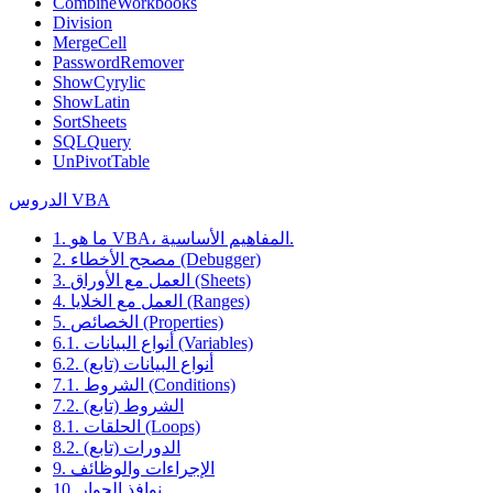
CombineWorkbooks
Division
MergeCell
PasswordRemover
ShowCyrylic
ShowLatin
SortSheets
SQLQuery
UnPivotTable
الدروس VBA
1. ما هو VBA، المفاهيم الأساسية.
2. مصحح الأخطاء (Debugger)
3. العمل مع الأوراق (Sheets)
4. العمل مع الخلايا (Ranges)
5. الخصائص (Properties)
6.1. أنواع البيانات (Variables)
6.2. أنواع البيانات (تابع)
7.1. الشروط (Conditions)
7.2. الشروط (تابع)
8.1. الحلقات (Loops)
8.2. الدورات (تابع)
9. الإجراءات والوظائف
10. نوافذ الحوار