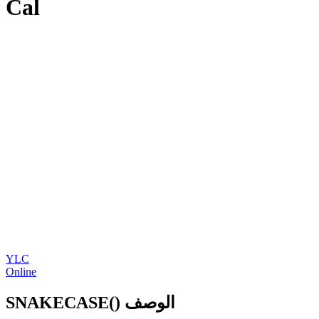
Cal
YLC
Online
SNAKECASE() الوصف