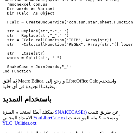
  'moonexcel.com.ua

  Dim words As Variant

  Dim FCalc  As Object

  FCalc = CreateUnoService("com.sun.star.sheet.Function
  str = Replace(str,"-"," ")

  str = Replace(str,"_"," ")  

  str = FCalc.callFunction("TRIM", Array(str))  

  str = FCalc.callFunction("REGEX", Array(str,"([:lower
  str = LCase(str)

  words = Split(str, " ")            

  SnakeCase = Join(words,"_")

ثم أغلق Macro Editor، وارجع إلى LibreOffice Calc واستخدم
وظيفتنا الجديدة في أي خلية.
باستخدام التمديد
عن طريق تثبيت
SNAKECASE()
يمكنك أيضًا استخدام الميزة
أو نسخته كاملة المواصفات
YouLibreCalc.oxt
الامتداد المجاني
YLC_Utilities.oxt
.