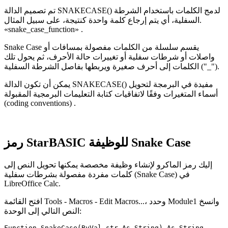
تم تصميم الدالة SNAKECASE() لدمج الكلمات باستخدام الشرطة
السفلية، أي يتم إرجاع كلمة واحدة كنتيجة، على سبيل المثال.
«snake_case_function»
.
Snake Case يقسم سلسلة من الكلمات مفصولة بمسافات أو
واصلات أو شرطات سفلية أو تغييرات حالة الأحرف، ثم يحول تلك
الكلمات إلى أحرف صغيرة ويربطها بفاصل الشرطة السفلية ("_").
يمكن أن تكون الدالة SNAKECASE() مفيدة في البرمجة لتحويل
أسماء المتغيرات وفقًا لاتفاقيات كتابة التعليمات البرمجية المقبولة
(coding conventions)
.
رمز StarBASIC للوظيفة Snake Case
إليك رمز الماكرو لإنشاء وظيفة مخصصة يمكنها تحويل النص إلى
كلمات مفردة مفصولة بشرطات سفلية (Snake Case) في
LibreOffice Calc.
افتح القائمة Tools - Macros - Edit Macros...، وحدد Module1 وانسخ
النص التالي إلى الوحدة:
Function SnakeCase(ByVal str As String) As String
