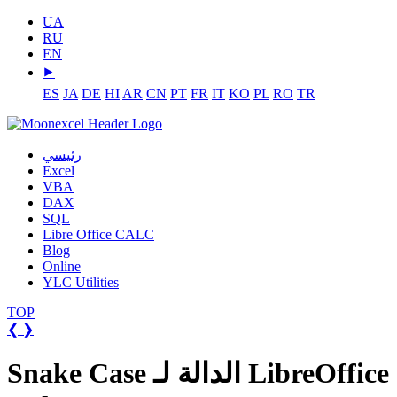
UA
RU
EN
⯈
ES
JA
DE
HI
AR
CN
PT
FR
IT
KO
PL
RO
TR
رئيسي
Excel
VBA
DAX
SQL
Libre Office CALC
Blog
Online
YLC Utilities
TOP
❮
❯
Snake Case الدالة لـ LibreOffice