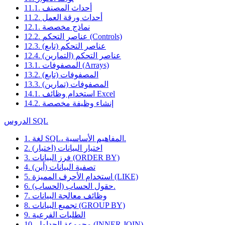
11.1. أحداث المصنف
11.2. أحداث ورقة العمل
12.1. نماذج مخصصة
12.2. عناصر التحكم (Controls)
12.3. عناصر التحكم (تابع)
12.4. عناصر التحكم (التمارين)
13.1. المصفوفات (Arrays)
13.2. المصفوفات (تابع)
13.3. المصفوفات (تمارين)
14.1. استخدام وظائف Excel
14.2. إنشاء وظيفة مخصصة
الدروس SQL
1. لغة SQL، المفاهيم الأساسية.
2. اختيار البيانات (اختيار)
3. فرز البيانات (ORDER BY)
4. تصفية البيانات (أين)
5. استخدام الأحرف المميزة (LIKE)
6. حقول الحساب (الحساب).
7. وظائف معالجة البيانات
8. تجميع البيانات (GROUP BY)
9. الطلبات الفرعية
10. مجموعة الجداول (INNER JOIN)