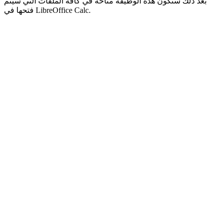
بعد ذلك ستكون هذه الوظيفة متاحة في كافة الملفات التي سيتم
فتحها في LibreOffice Calc.