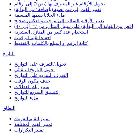
تحويل الأرقام غير المعترف بها (نص؟) إلى أرقام
تغيير القيم إلى قيم نصية (بإضافة ' في البداية)
ملء الخلايا بقيمها المنسقة
تغيير الأرقام السالبة إلى موجبة والعكس صحيح
 من النهاية إلى البداية (على سبيل المثال، من 47- إلى -47)
استخدام عدد كبير من المنازل العشرية
إخفاء القيم الرقمية
كتابة الرقم أو المبلغ بالكلمات بالتفقيط
التاريخ
تحويل/التعرف على التواريخ
تحويل التاريخ التلقائي
التعرف السريع على التواريخ
حذف مكون الوقت
تمييز أيام العطلات
التنسيق السريع للتواريخ
ملء التواريخ
النطاق
تمييز القيم الفريدة
تمييز القيم المختلفة
تمييز التكرارات