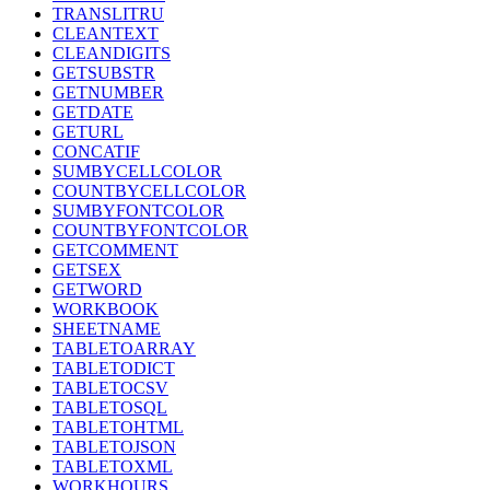
TRANSLITRU
CLEANTEXT
CLEANDIGITS
GETSUBSTR
GETNUMBER
GETDATE
GETURL
CONCATIF
SUMBYCELLCOLOR
COUNTBYCELLCOLOR
SUMBYFONTCOLOR
COUNTBYFONTCOLOR
GETCOMMENT
GETSEX
GETWORD
WORKBOOK
SHEETNAME
TABLETOARRAY
TABLETODICT
TABLETOCSV
TABLETOSQL
TABLETOHTML
TABLETOJSON
TABLETOXML
WORKHOURS