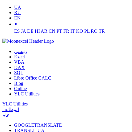
UA
RU
EN
⯈
ES
JA
DE
HI
AR
CN
PT
FR
IT
KO
PL
RO
TR
رئيسي
Excel
VBA
DAX
SQL
Libre Office CALC
Blog
Online
YLC Utilities
YLC Utilities
الوظائف
عام
GOOGLETRANSLATE
TRANSLITUA