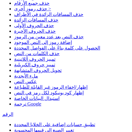
حذف جميع الأرقام
حذف رموز أخرى >
حذف المسافات الزائدة في الأطراف
حذف المسافات الزائدة
حذف الحروف الأولى
حذف الحروف الأخيرة
حذف النص بعد عدد معين من الرموز
إضافة رموز إلى النص الموجود
الحصول على كلمة بناءً على الفواصل المحددة
حذف الكلمات من النص
تمييز الحروف اللاتينية
تمييز حروف الكيريلية
تحويل الحروف المتشابهة
ملء الأبجدية
عكس النص
إظهار/إخفاء الرموز غير القابلة للطباعة
إظهار كود يونيكود لكل رمز في النص
استبدال البيانات الخاصة
ترجمة Google
الرقم
تطبيق حسابات إضافية على الخلايا المحددة
تغيير الصيغ إلى قيمها المحسوبة