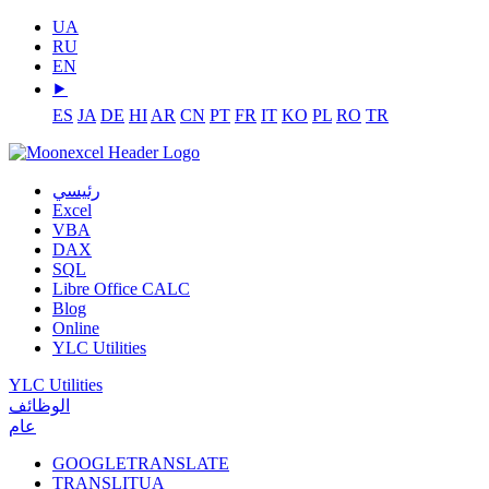
UA
RU
EN
⯈
ES
JA
DE
HI
AR
CN
PT
FR
IT
KO
PL
RO
TR
رئيسي
Excel
VBA
DAX
SQL
Libre Office CALC
Blog
Online
YLC Utilities
YLC Utilities
الوظائف
عام
GOOGLETRANSLATE
TRANSLITUA