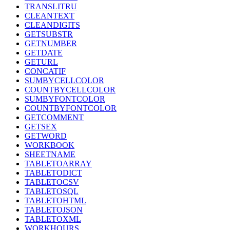
TRANSLITRU
CLEANTEXT
CLEANDIGITS
GETSUBSTR
GETNUMBER
GETDATE
GETURL
CONCATIF
SUMBYCELLCOLOR
COUNTBYCELLCOLOR
SUMBYFONTCOLOR
COUNTBYFONTCOLOR
GETCOMMENT
GETSEX
GETWORD
WORKBOOK
SHEETNAME
TABLETOARRAY
TABLETODICT
TABLETOCSV
TABLETOSQL
TABLETOHTML
TABLETOJSON
TABLETOXML
WORKHOURS