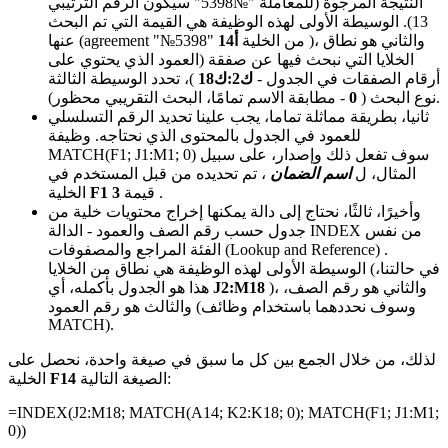
النتيجة المرجوة (للمعاملة
"№5398"
سيكون الرقم الترتيبي
13). الوسيطة الأولى لهذه الوظيفة هي القيمة التي تم البحث
)، والثاني هو نطاق
أ14
من الخلية
"№5398"
عنها (agreement
الخلايا التي نبحث فيها عن صفقة (العمود الذي يحتوي على
أرقام الصفقات في الجدول -
ك2:ك18
)، تحدد الوسيطة الثالثة
- مطابقة الاسم تمامًا، البحث التقريبي محظور).
نوع البحث (
0
ثانيا، بطريقة مماثلة تماما، يجب علينا تحديد الرقم التسلسلي
للعمود في الجدول بالمحتوى الذي نحتاجه. وظيفة
سوف تفعل ذلك وإصدار، على سبيل
MATCH(F1; J1:M1; 0)
المثال، ل
اسم الضمان
، تم تحديده من قبل المستخدم في
.
3
قيمة
F1
الخلية
وأخيرًا، ثالثًا، نحتاج إلى دالة يمكنها إخراج محتويات خلية من
جدول حسب رقم الصف والعمود - الدالة INDEX من نفس
.
(Lookup and Reference)
المراجع والمصفوفات
الفئة
الوسيطة الأولى لهذه الوظيفة هي نطاق من الخلايا (في حالتنا،
)، والثاني هو رقم الصف،
J2:M18
هذا هو الجدول بأكمله، أي
والثالث هو رقم العمود (وسوف نحددهما باستخدام وظائف
MATCH).
لذلك، من خلال الجمع بين كل ما سبق في صيغة واحدة، نحصل على
الصيغة التالية:
F14
الخلية
=INDEX(
J2:M18
; MATCH(
A14
;
K2:K18
; 0); MATCH(
F1
;
J1:M1
;
0))