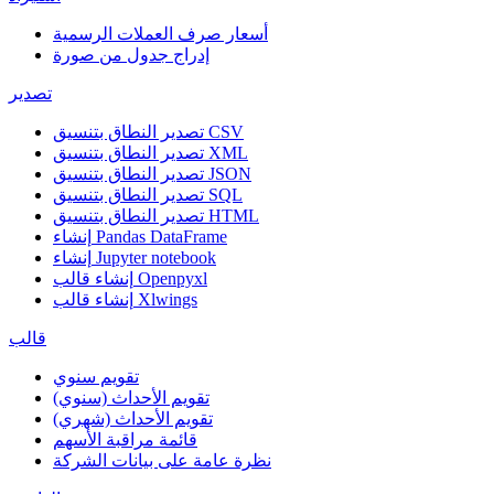
أسعار صرف العملات الرسمية
إدراج جدول من صورة
تصدير
تصدير النطاق بتنسيق CSV
تصدير النطاق بتنسيق XML
تصدير النطاق بتنسيق JSON
تصدير النطاق بتنسيق SQL
تصدير النطاق بتنسيق HTML
إنشاء Pandas DataFrame
إنشاء Jupyter notebook
إنشاء قالب Openpyxl
إنشاء قالب Xlwings
قالب
تقويم سنوي
تقويم الأحداث (سنوي)
تقويم الأحداث (شهري)
قائمة مراقبة الأسهم
نظرة عامة على بيانات الشركة