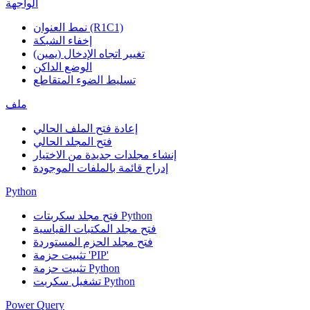
الواجهة
نمط العنوان (R1C1)
إخفاء الشبكة
تغيير اتجاه الإدخال (يمين)
الوضع الداكن
تسليط الضوء المتقاطع
ملف
إعادة فتح الملف الحالي
فتح المجلد الحالي
إنشاء مجلدات جديدة من الاختيار
إدراج قائمة بالملفات الموجودة
Python
فتح مجلد سكربتات Python
فتح مجلد المكتبات القياسية
فتح مجلد الحزم المستوردة
تثبيت حزمة 'PIP'
تثبيت حزمة Python
تشغيل سكربت Python
Power Query