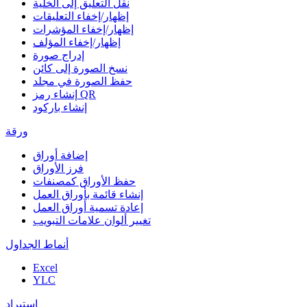
نقل التعليق إلى الخلية
إظهار/إخفاء التعليقات
إظهار/إخفاء المؤشرات
إظهار/إخفاء المؤلف
إدراج صورة
نسخ الصورة إلى كائن
حفظ الصورة في مجلد
إنشاء رمز QR
إنشاء باركود
ورقة
إضافة أوراق
فرز الأوراق
حفظ الأوراق كمصنفات
إنشاء قائمة بأوراق العمل
إعادة تسمية أوراق العمل
تغيير ألوان علامات التبويب
أنماط الجداول
Excel
YLC
استيراد