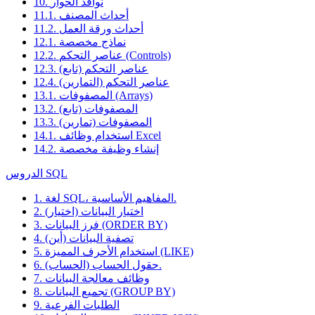
10. نوافذ الحوار
11.1. أحداث المصنف
11.2. أحداث ورقة العمل
12.1. نماذج مخصصة
12.2. عناصر التحكم (Controls)
12.3. عناصر التحكم (تابع)
12.4. عناصر التحكم (التمارين)
13.1. المصفوفات (Arrays)
13.2. المصفوفات (تابع)
13.3. المصفوفات (تمارين)
14.1. استخدام وظائف Excel
14.2. إنشاء وظيفة مخصصة
الدروس SQL
1. لغة SQL، المفاهيم الأساسية.
2. اختيار البيانات (اختيار)
3. فرز البيانات (ORDER BY)
4. تصفية البيانات (أين)
5. استخدام الأحرف المميزة (LIKE)
6. حقول الحساب (الحساب).
7. وظائف معالجة البيانات
8. تجميع البيانات (GROUP BY)
9. الطلبات الفرعية