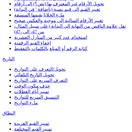
تحويل الأرقام غير المعترف بها (نص؟) إلى أرقام
تغيير القيم إلى قيم نصية (بإضافة ' في البداية)
ملء الخلايا بقيمها المنسقة
تغيير الأرقام السالبة إلى موجبة والعكس صحيح
نقل علامة الناقص من النهاية إلى البداية (على سبيل المثال،
من 47- إلى -47)
استخدام عدد كبير من المنازل العشرية
إخفاء القيم الرقمية
كتابة الرقم أو المبلغ بالكلمات بالتفقيط
التاريخ
تحويل/التعرف على التواريخ
تحويل التاريخ التلقائي
التعرف السريع على التواريخ
حذف مكون الوقت
تمييز أيام العطلات
التنسيق السريع للتواريخ
ملء التواريخ
النطاق
تمييز القيم الفريدة
تمييز القيم المختلفة