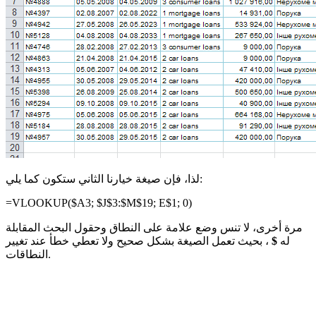
لذا، فإن صيغة خيارنا الثاني ستكون كما يلي:
=VLOOKUP(
$A3
;
$J$3:$M$19
;
E$1
; 0)
مرة أخرى، لا تنس وضع علامة على النطاق وحقول البحث المقابلة
له
$
، بحيث تعمل الصيغة بشكل صحيح ولا تعطي خطأ عند تغيير
النطاقات.