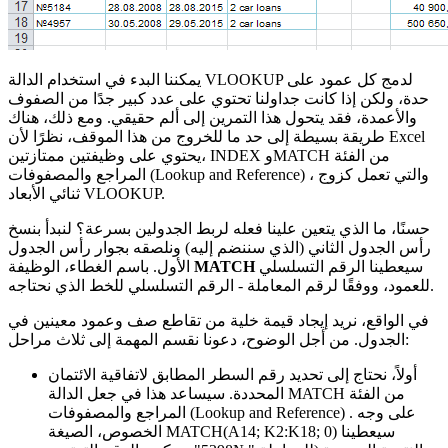
يمكننا البدء في استخدام الدالة VLOOKUP لدمج كل عمود على
حدة، ولكن إذا كانت جداولنا تحتوي على عدد كبير جدًا من الصفوف
والأعمدة، فقد يتحول هذا التمرين إلى ألم حقيقي. ومع ذلك، هناك
طريقة بسيطة إلى حد ما للخروج من هذا الموقف، نظرًا لأن Excel
يحتوي على وظيفتين ممتازتين، INDEX وMATCH من الفئة
، والتي تعمل كزوج
(Lookup and Reference)
المراجع والمصفوفات
ثنائي الأبعاد VLOOKUP.
حسنًا، ما الذي يتعين علينا فعله لربط الجدولين بسرعة؟ لنبدأ بنسخ
رأس الجدول الثاني (الذي سننضم إليه) ونلصقه بجوار رأس الجدول
سيعطينا الرقم التسلسلي
MATCH
الأول. باسم الغطاء، الوظيفة
للعمود، ووفقًا لرقم المعاملة - الرقم التسلسلي للخط الذي نحتاجه.
في الواقع، نريد إيجاد قيمة خلية من تقاطع صف وعمود معينين في
الجدول. من أجل الوضوح، دعونا نقسم المهمة إلى ثلاث مراحل:
أولاً، نحتاج إلى تحديد رقم السطر المطابق لاتفاقية الائتمان
المحددة. سيساعد هذا في جعل الدالة MATCH من الفئة
. على وجه
(Lookup and Reference)
المراجع والمصفوفات
سيعطينا
MATCH(A14; K2:K18; 0)
الخصوص، الصيغة