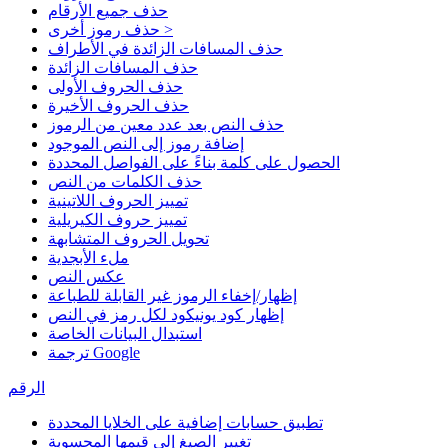
حذف جميع الأرقام
حذف رموز أخرى >
حذف المسافات الزائدة في الأطراف
حذف المسافات الزائدة
حذف الحروف الأولى
حذف الحروف الأخيرة
حذف النص بعد عدد معين من الرموز
إضافة رموز إلى النص الموجود
الحصول على كلمة بناءً على الفواصل المحددة
حذف الكلمات من النص
تمييز الحروف اللاتينية
تمييز حروف الكيريلية
تحويل الحروف المتشابهة
ملء الأبجدية
عكس النص
إظهار/إخفاء الرموز غير القابلة للطباعة
إظهار كود يونيكود لكل رمز في النص
استبدال البيانات الخاصة
ترجمة Google
الرقم
تطبيق حسابات إضافية على الخلايا المحددة
تغيير الصيغ إلى قيمها المحسوبة