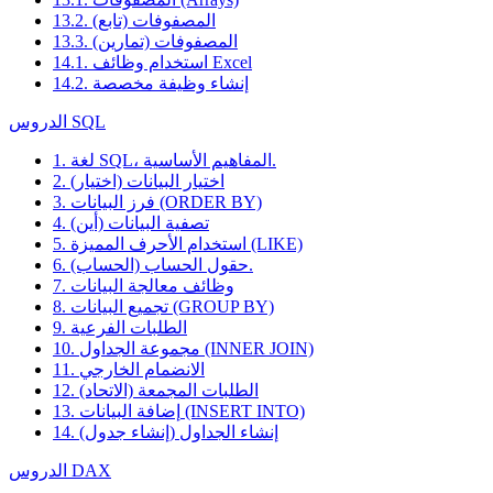
13.2. المصفوفات (تابع)
13.3. المصفوفات (تمارين)
14.1. استخدام وظائف Excel
14.2. إنشاء وظيفة مخصصة
الدروس SQL
1. لغة SQL، المفاهيم الأساسية.
2. اختيار البيانات (اختيار)
3. فرز البيانات (ORDER BY)
4. تصفية البيانات (أين)
5. استخدام الأحرف المميزة (LIKE)
6. حقول الحساب (الحساب).
7. وظائف معالجة البيانات
8. تجميع البيانات (GROUP BY)
9. الطلبات الفرعية
10. مجموعة الجداول (INNER JOIN)
11. الانضمام الخارجي
12. الطلبات المجمعة (الاتحاد)
13. إضافة البيانات (INSERT INTO)
14. إنشاء الجداول (إنشاء جدول)
الدروس DAX