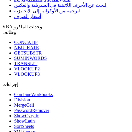
البحث عن الأحرف اللاتينية في السيريلية والعكس
الترجمة من الأوكرانية إلى الإنجليزية
أسعار الصرف
VBA وحدات الماكرو
وظائف
CONCATIF
NBU_RATE
GETSUBSTR
SUMINWORDS
TRANSLIT
VLOOKUP2
VLOOKUP3
إجراءات
CombineWorkbooks
Division
MergeCell
PasswordRemover
ShowCyrylic
ShowLatin
SortSheets
SQLQuery