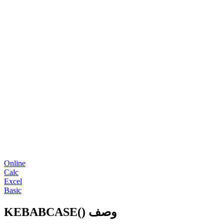
Online
Calc
Excel
Basic
KEBABCASE() وصف