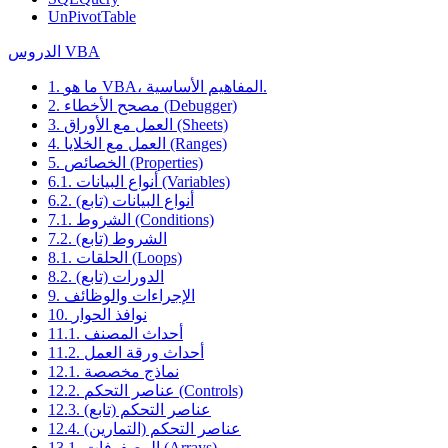
UnPivotTable
الدروس VBA
1. ما هو VBA، المفاهيم الأساسية.
2. مصحح الأخطاء (Debugger)
3. العمل مع الأوراق (Sheets)
4. العمل مع الخلايا (Ranges)
5. الخصائص (Properties)
6.1. أنواع البيانات (Variables)
6.2. أنواع البيانات (تابع)
7.1. الشروط (Conditions)
7.2. الشروط (تابع)
8.1. الحلقات (Loops)
8.2. الدورات (تابع)
9. الإجراءات والوظائف
10. نوافذ الحوار
11.1. أحداث المصنف
11.2. أحداث ورقة العمل
12.1. نماذج مخصصة
12.2. عناصر التحكم (Controls)
12.3. عناصر التحكم (تابع)
12.4. عناصر التحكم (التمارين)
13.1. المصفوفات (Arrays)