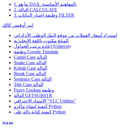
1. ما هو DAX. المفاهيم الأساسية.
2. الدالة CALCULATE
3. وظيفة اختيار البيانات FILTER
ليبر أوفيس كالك
استيراد أسعار العملات من موقع البنك الوطني الأوكراني
المبلغ مكتوب باللغة الإنجليزية
إعادة ترتيب الجداول (Unpivot)
Google Translate
وظيفة
Camel Case الدالة
Snake Case الدالة
Kebab Case الدالة
Break Case الدالة
Sentence Case الدالة
Title Case الدالة
وظيفة
Fuzzy Lookup
الدالة GETSUBSTR
الامتداد الاحترافي "YLC Utilities"
كيفية إنشاء ماكرو Python
كيفية كتابة دالة على Python
مدونة