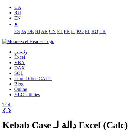
UA
RU
EN
⯈
ES
JA
DE
HI
AR
CN
PT
FR
IT
KO
PL
RO
TR
رئيسي
Excel
VBA
DAX
SQL
Libre Office CALC
Blog
Online
YLC Utilities
TOP
❮
❯
Kebab Case دالة لـ Excel (Calc)