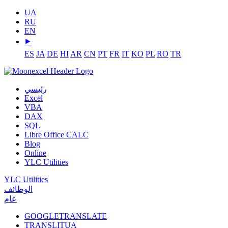
UA
RU
EN
⯈
ES
JA
DE
HI
AR
CN
PT
FR
IT
KO
PL
RO
TR
رئيسي
Excel
VBA
DAX
SQL
Libre Office CALC
Blog
Online
YLC Utilities
YLC Utilities
الوظائف
عام
GOOGLETRANSLATE
TRANSLITUA