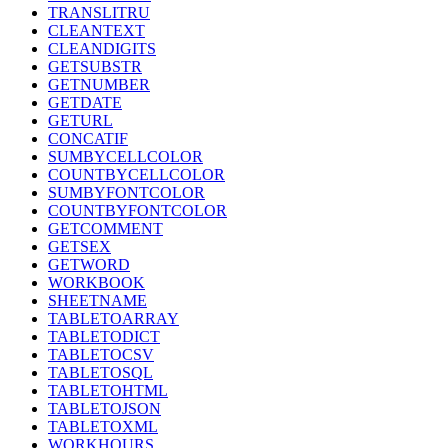
TRANSLITRU
CLEANTEXT
CLEANDIGITS
GETSUBSTR
GETNUMBER
GETDATE
GETURL
CONCATIF
SUMBYCELLCOLOR
COUNTBYCELLCOLOR
SUMBYFONTCOLOR
COUNTBYFONTCOLOR
GETCOMMENT
GETSEX
GETWORD
WORKBOOK
SHEETNAME
TABLETOARRAY
TABLETODICT
TABLETOCSV
TABLETOSQL
TABLETOHTML
TABLETOJSON
TABLETOXML
WORKHOURS