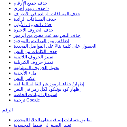
حذف جميع الأرقام
حذف رموز أخرى >
حذف المسافات الزائدة في الأطراف
حذف المسافات الزائدة
حذف الحروف الأولى
حذف الحروف الأخيرة
حذف النص بعد عدد معين من الرموز
إضافة رموز إلى النص الموجود
الحصول على كلمة بناءً على الفواصل المحددة
حذف الكلمات من النص
تمييز الحروف اللاتينية
تمييز حروف الكيريلية
تحويل الحروف المتشابهة
ملء الأبجدية
عكس النص
إظهار/إخفاء الرموز غير القابلة للطباعة
إظهار كود يونيكود لكل رمز في النص
استبدال البيانات الخاصة
ترجمة Google
الرقم
تطبيق حسابات إضافية على الخلايا المحددة
تغيير الصيغ إلى قيمها المحسوبة