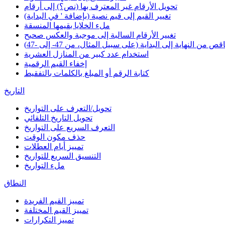
تحويل الأرقام غير المعترف بها (نص؟) إلى أرقام
تغيير القيم إلى قيم نصية (بإضافة ' في البداية)
ملء الخلايا بقيمها المنسقة
تغيير الأرقام السالبة إلى موجبة والعكس صحيح
 من النهاية إلى البداية (على سبيل المثال، من 47- إلى -47)
استخدام عدد كبير من المنازل العشرية
إخفاء القيم الرقمية
كتابة الرقم أو المبلغ بالكلمات بالتفقيط
التاريخ
تحويل/التعرف على التواريخ
تحويل التاريخ التلقائي
التعرف السريع على التواريخ
حذف مكون الوقت
تمييز أيام العطلات
التنسيق السريع للتواريخ
ملء التواريخ
النطاق
تمييز القيم الفريدة
تمييز القيم المختلفة
تمييز التكرارات