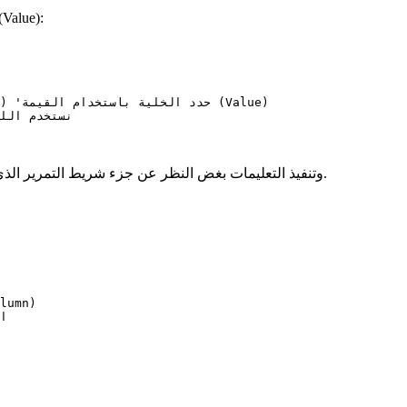
فيما يلي الكود الذي سيتم تشغيله كلما تغيرت قيمة المنزلق العمودي 
 umn

يتم تشغيل هذا الرمز عند حدوث الحدثين Change و Scroll وتنفيذ التعليمات بغض النظر عن جزء شريط التمرير الذي نقرنا عليه.
lumn)
