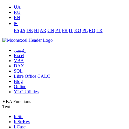
UA
RU
EN
⯈
ES
JA
DE
HI
AR
CN
PT
FR
IT
KO
PL
RO
TR
رئيسي
Excel
VBA
DAX
SQL
Libre Office CALC
Blog
Online
YLC Utilities
VBA Functions
Text
InStr
InStrRev
LCase