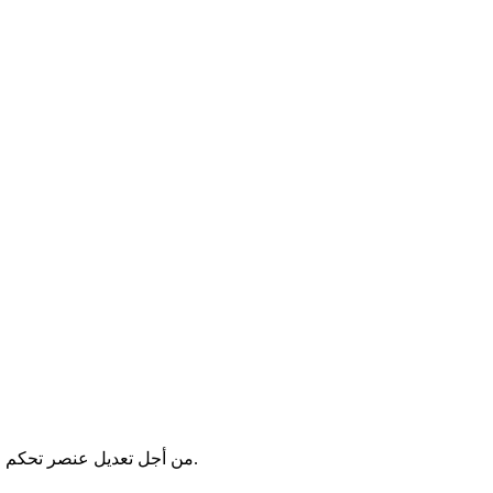
لاحظ أنه يجب تنشيط "وضع المصمم" ("Design mode") من أجل تعديل عنصر تحكم معين موجود في ورقة العمل (ويجب أيضًا إلغاء تنشيطه لاستخدام عنصر التحكم هذا).