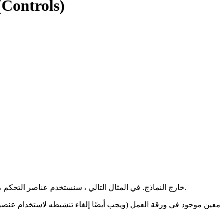
VBA الدرس 12.3. عناصر التحكم (trols
يمكن أيضًا استخدام عناصر التحكم (Controls) خارج النماذج. في المثال التالي ، سنستخدم عناصر التحكم مباشرة في ورقة العمل.