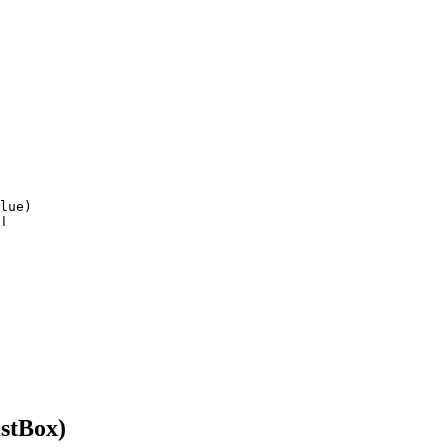
lue)

القائمة المنسدلة و tBox (ComboBox