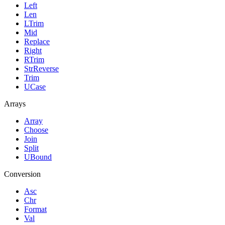
Left
Len
LTrim
Mid
Replace
Right
RTrim
StrReverse
Trim
UCase
Arrays
Array
Choose
Join
Split
UBound
Conversion
Asc
Chr
Format
Val