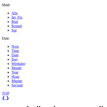
Math
Abs
Int, Fix
Rnd
Round
Sqr
Date
Now
Time
Date
Day
Weekday
Month
Year
Hour
Minute
Second
TOP
❮
❯