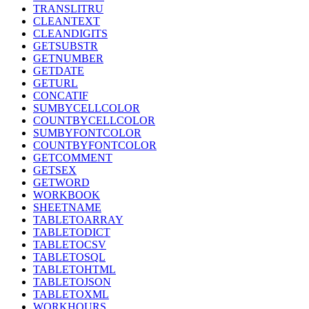
TRANSLITRU
CLEANTEXT
CLEANDIGITS
GETSUBSTR
GETNUMBER
GETDATE
GETURL
CONCATIF
SUMBYCELLCOLOR
COUNTBYCELLCOLOR
SUMBYFONTCOLOR
COUNTBYFONTCOLOR
GETCOMMENT
GETSEX
GETWORD
WORKBOOK
SHEETNAME
TABLETOARRAY
TABLETODICT
TABLETOCSV
TABLETOSQL
TABLETOHTML
TABLETOJSON
TABLETOXML
WORKHOURS