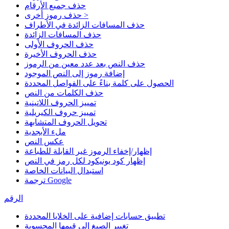
حذف جميع الأرقام
حذف رموز أخرى >
حذف المسافات الزائدة في الأطراف
حذف المسافات الزائدة
حذف الحروف الأولى
حذف الحروف الأخيرة
حذف النص بعد عدد معين من الرموز
إضافة رموز إلى النص الموجود
الحصول على كلمة بناءً على الفواصل المحددة
حذف الكلمات من النص
تمييز الحروف اللاتينية
تمييز حروف الكيريلية
تحويل الحروف المتشابهة
ملء الأبجدية
عكس النص
إظهار/إخفاء الرموز غير القابلة للطباعة
إظهار كود يونيكود لكل رمز في النص
استبدال البيانات الخاصة
ترجمة Google
الرقم
تطبيق حسابات إضافية على الخلايا المحددة
تغيير الصيغ إلى قيمها المحسوبة