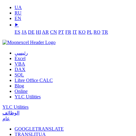
UA
RU
EN
⯈
ES
JA
DE
HI
AR
CN
PT
FR
IT
KO
PL
RO
TR
رئيسي
Excel
VBA
DAX
SQL
Libre Office CALC
Blog
Online
YLC Utilities
YLC Utilities
الوظائف
عام
GOOGLETRANSLATE
TRANSLITUA