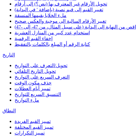
تحويل الأرقام غير المعترف بها (نص؟) إلى أرقام
تغيير القيم إلى قيم نصية (بإضافة ' في البداية)
ملء الخلايا بقيمها المنسقة
تغيير الأرقام السالبة إلى موجبة والعكس صحيح
 من النهاية إلى البداية (على سبيل المثال، من 47- إلى -47)
استخدام عدد كبير من المنازل العشرية
إخفاء القيم الرقمية
كتابة الرقم أو المبلغ بالكلمات بالتفقيط
التاريخ
تحويل/التعرف على التواريخ
تحويل التاريخ التلقائي
التعرف السريع على التواريخ
حذف مكون الوقت
تمييز أيام العطلات
التنسيق السريع للتواريخ
ملء التواريخ
النطاق
تمييز القيم الفريدة
تمييز القيم المختلفة
تمييز التكرارات