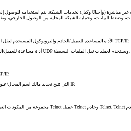
ت غير مباشرة (وأحيانًا وكيل) لخدمات الشبكة. يتم استخدامه للوصول إل
- أداة مساعدة للعميل/الخادم وبروتوكول يعتمد على UDP ويستخدم لعمليات نقل الملفات البسيطة.
- نظام لتسمية الموارد ف
- بروتوكول/خدمة الشبكة (المعتمدة على بروتوكول TCP) التي تتيح تحديد مالك اسم المجال/عنوان IP.