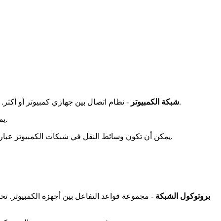
- نظام اتصال بين جهازي كمبيوتر أو أكثر. بالمعنى الأوسع، شبكة الكمبيوتر هي نظام اتصالات عبر كابل أو وسيط لاسلكي، وأجهزة كمبيوتر ذات أغراض وظيفية مختلفة ومعدات الشبكة.
شبكة الكمبيوتر
يمكن استخدام الظواهر الفيزيائية المختلفة لنقل المعلومات، كقاعدة عامة - أنواع مختلفة من الإشارات الكهربائية أو الإشعاع الكهرومغناطيسي.
يمكن أن تكون وسائط النقل في شبكات الكمبيوتر عبارة عن كابلات هاتف وكابلات شبكة خاصة: الكابلات المحورية، والأزواج الملتوية، وكابلات الألياف الضوئية، وموجات الراديو، والإشارات الضوئية.
بروتوكول الشبكة
- مجموعة قواعد التفاعل بين أجهزة الكمبيوتر. تح