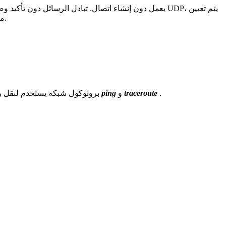
مسؤولية معالجة الأخطاء وإعادة إرسال البيانات إلى طبقة البروتوكول أعلاه. فعال للخوادم التي ترسل استجابات صغيرة لعدد كبير من العملاء.
.
traceroute
و
ping
- بروتوكول شبكة يستخدم لنقل رسائل حول الأخطاء التي حدثت أثناء نقل البيانات. يعتمد تشغيل المرافق على هذا البروتوكول