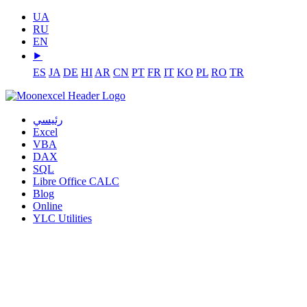
UA
RU
EN
⯈
ES
JA
DE
HI
AR
CN
PT
FR
IT
KO
PL
RO
TR
رئيسي
Excel
VBA
DAX
SQL
Libre Office CALC
Blog
Online
YLC Utilities