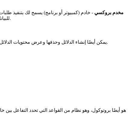
مخدم بروكسي
- خادم (كمبيوتر أو برنامج) يسمح لك بتنفيذ طلبا
للبيانات، وضغط البيانات، وحماية الشبكة المحلية من الوصول الخارجي، وتقييد الوصول إلى الإنترنت والتحكم في حركة المرور، للوصول المجهول.
- الأداة المساعدة للعميل/الخادم والبروتوكول المستخدم لنقل الملفات بين جهازي كمبيوتر في شبكة TCP/IP. يمكن أيضًا إنشاء الدلائل وحذفها وعرض محتويات الدلائل.