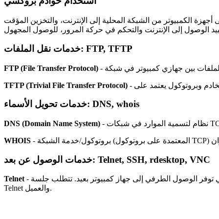
استخدام خوادم بروكسي
ى أجهزة الكمبيوتر من الشبكة المحلية إلى الإنترنت، والتخزين المؤقت
FTP, TFTP
خدمات نقل الملفات:
FTP (File Transfer Protocol)
TFTP (Trivial File Transfer Protocol)
DNS, whois
خدمات تحويل الأسماء:
ي شبكات TCP/IP.
DNS (Domain Name System)
WHOIS
Telnet, SSH, rdesktop, VNC
خدمات الوصول عن بعد:
- مجموعة من المكونات التي توفر الوصول الطرفي إلى جهاز كمبيوتر بعيد. تتطلب جلسة Telnet عميل Telnet وخادم Telnet. Telnet هو أيضًا بروتوكول، وهو نظام من القواعد التي تحدد التفاعل بين خادم
Telnet
Telnet والعميل.