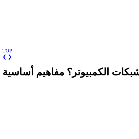
TOP
❮
❯