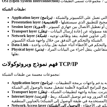
OSI (Open System Interconnection)
طبقات الشبكة:
(برنامج)
Application layer
(التقديمية)
Presentation layer
(الدورة)
Session layer
(ينقل)
Transport layer
- إنشاء وصيانة وقطع الاتصالات المنطقية والمادية بين العديد من الشبكات الوسيطة. مسؤول عن ترجمة (تحويل) العناوين المنطقية أو الأسماء إلى عناوين فعلية. ينفذ وظائف توجيه
(شبكة)
Network layer
الشبكة والتحكم في التدفق من خلال واجهة شبكة الكمبيوتر.
Data-Link
- يوفر واجهة كهربائية أو ميكانيكية لكابل الشبكة. تمنح هذه الطبقة طبقة ارتباط البيانات القدرة على نقل دفق من بتات البيانات بين نظامين متفاعلين. ينقل أجزاء من البيانات المراد
(بدني)
Physical layer
نقلها.
فهم نموذج وبروتوكولات TCP/IP
مجموعات معممة من طبقات الشبكة:
- يوفر برامج لاستكشاف أخطاء الشبكة ونقل الملفات والتحكم عن بعد ونشاط الإنترنت. كما أنه يدعم واجهات برمجة التطبيقات (Application Programming Interfaces)، التي
(برنامج)
Application layer
(ينقل)
Transport layer
- يوفر عنونة منطقية مستقلة عن الأجهزة بحيث يمكن نقل البيانات بين الشبكات الفرعية ذات البنى المادية المختلفة. يوفر التوجيه لتقليل حركة المرور ويدعم توصيل الشبكة. ربط
(إنترنت)
Internet layer
- يوفر واجهة مع الشبكة المادية. يقوم بتنسيق البيانات لنقلها وعناوين بيانات الشبكة الفرعية بناءً على عناوين الأجهزة الفعلية. يوفر التحكم في الأخطاء
(الوصول إلى الشبكة)
Network Access layer