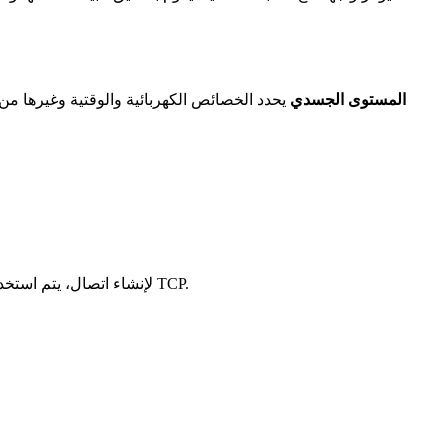
المستوى الجسدي
يحدد الخصائص الكهربائية والوقتية وغيرها م
يستخدم للتواصل بين المتصفح وخادم الويب. يدعم NTTR نقل مستندات HTML. لإنشاء اتصال، يتم استخدام بروتوكول النقل TCP.