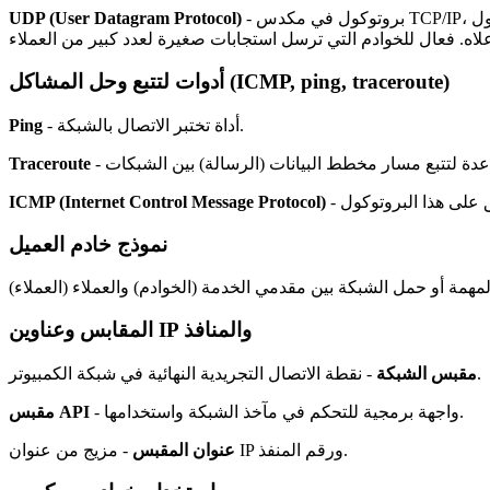
- بروتوكول في مكدس TCP/IP، والذي، على عكس بروتوكول TCP، يعمل دون إنشاء اتصال. تبادل الرسائل دون تأكيد وضمان التسليم. عند استخدام بروتوكول UDP، يتم تعيين
UDP (User Datagram Protocol)
(ICMP, ping, traceroute)
أدوات لتتبع وحل المشاكل
- أداة تختبر الاتصال بالشبكة.
Ping
Traceroute
ICMP (Internet Control Message Protocol)
نموذج خادم العميل
المقابس وعناوين IP والمنافذ
- نقطة الاتصال التجريدية النهائية في شبكة الكمبيوتر.
مقبس الشبكة
- واجهة برمجية للتحكم في مآخذ الشبكة واستخدامها.
مقبس API
- مزيج من عنوان IP ورقم المنفذ.
عنوان المقبس