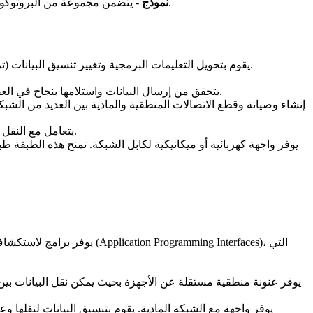
- يتضمن مجموعة من البروتوكولات التي تحدد وتوحيد عملية نقل البيانات. يقسم النموذج هذه العملية إلى 7 مجموعات تسمى الطبقات.
نموذج
- يقوم بتحويل التعليمات البرمجية وتغيير تنسيق البيانات (ترجمة بناء الجملة). وهو مترجم شبكي يتحقق من أن البيانات بالشكل الصحيح للتطبيق الذي سيستقبلها.
- يتحقق من إرسال البيانات واستلامها بنجاح في العقدتين النهائيتين. إذا تم إرسال البيانات بشكل غير صحيح، تكون هذه الطبقة مسؤولة عن إعادة إرسال البيانات.
- يتعامل مع النقل المادي، والتأطير (تجميع البيانات في كتلة واحدة)، والتحكم في التدفق، والتحكم في الأخطاء أثناء عملية نقل بيانات واحدة.