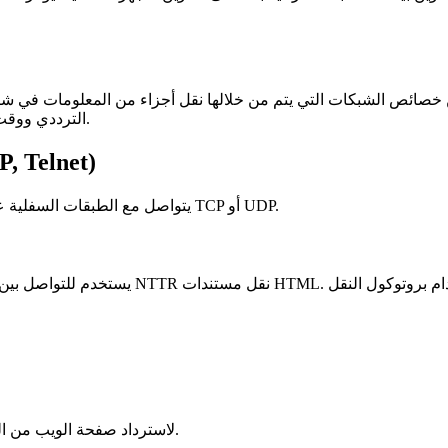
ن خصائص الشبكات التي يتم من خلالها نقل أجزاء من المعلومات في شكل 
الترددي ووقت التأخير ومعدل الخطأ) من خلال الخصائص المختلفة للناقلات المادية.
, Telnet)
موجود أعلى مجموعة بروتوكولات TCP/IP. يتواصل مع الطبقات السفلية عبر منافذ TCP أو UDP.
بعد إنشاء اتصال TCP، يستخدم المتصفح أمر HTTP GET لاسترداد صفحة الويب من الخادم.