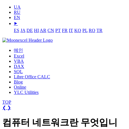
UA
RU
EN
⯈
ES
JA
DE
HI
AR
CN
PT
FR
IT
KO
PL
RO
TR
메인
Excel
VBA
DAX
SQL
Libre Office CALC
Blog
Online
YLC Utilities
TOP
❮
❯
컴퓨터 네트워크란 무엇입니