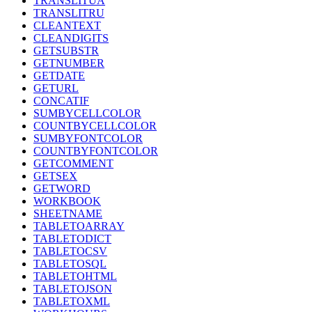
TRANSLITUA
TRANSLITRU
CLEANTEXT
CLEANDIGITS
GETSUBSTR
GETNUMBER
GETDATE
GETURL
CONCATIF
SUMBYCELLCOLOR
COUNTBYCELLCOLOR
SUMBYFONTCOLOR
COUNTBYFONTCOLOR
GETCOMMENT
GETSEX
GETWORD
WORKBOOK
SHEETNAME
TABLETOARRAY
TABLETODICT
TABLETOCSV
TABLETOSQL
TABLETOHTML
TABLETOJSON
TABLETOXML