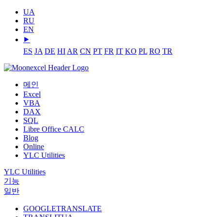
UA
RU
EN
⯈
ES
JA
DE
HI
AR
CN
PT
FR
IT
KO
PL
RO
TR
메인
Excel
VBA
DAX
SQL
Libre Office CALC
Blog
Online
YLC Utilities
YLC Utilities
기능
일반
GOOGLETRANSLATE