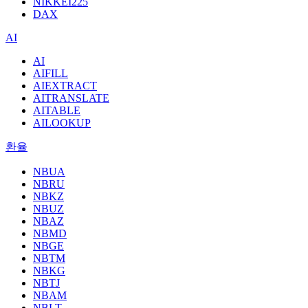
NIKKEI225
DAX
AI
AI
AIFILL
AIEXTRACT
AITRANSLATE
AITABLE
AILOOKUP
환율
NBUA
NBRU
NBKZ
NBUZ
NBAZ
NBMD
NBGE
NBTM
NBKG
NBTJ
NBAM
NBLT