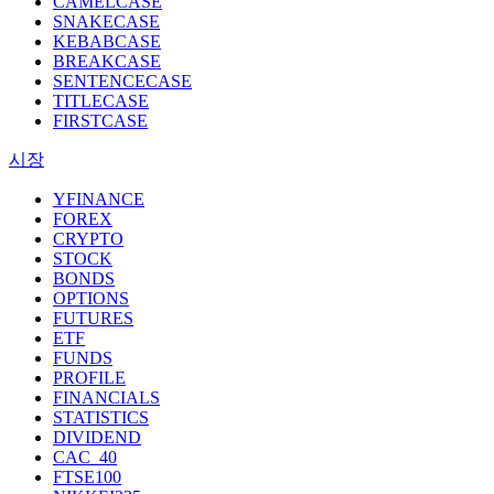
CAMELCASE
SNAKECASE
KEBABCASE
BREAKCASE
SENTENCECASE
TITLECASE
FIRSTCASE
시장
YFINANCE
FOREX
CRYPTO
STOCK
BONDS
OPTIONS
FUTURES
ETF
FUNDS
PROFILE
FINANCIALS
STATISTICS
DIVIDEND
CAC_40
FTSE100