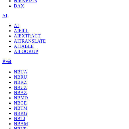
NIKKEI225
DAX
AI
AI
AIFILL
AIEXTRACT
AITRANSLATE
AITABLE
AILOOKUP
환율
NBUA
NBRU
NBKZ
NBUZ
NBAZ
NBMD
NBGE
NBTM
NBKG
NBTJ
NBAM
NBLT