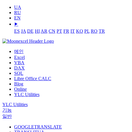
UA
RU
EN
⯈
ES
JA
DE
HI
AR
CN
PT
FR
IT
KO
PL
RO
TR
메인
Excel
VBA
DAX
SQL
Libre Office CALC
Blog
Online
YLC Utilities
YLC Utilities
기능
일반
GOOGLETRANSLATE