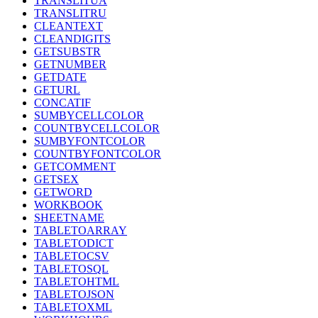
TRANSLITUA
TRANSLITRU
CLEANTEXT
CLEANDIGITS
GETSUBSTR
GETNUMBER
GETDATE
GETURL
CONCATIF
SUMBYCELLCOLOR
COUNTBYCELLCOLOR
SUMBYFONTCOLOR
COUNTBYFONTCOLOR
GETCOMMENT
GETSEX
GETWORD
WORKBOOK
SHEETNAME
TABLETOARRAY
TABLETODICT
TABLETOCSV
TABLETOSQL
TABLETOHTML
TABLETOJSON
TABLETOXML