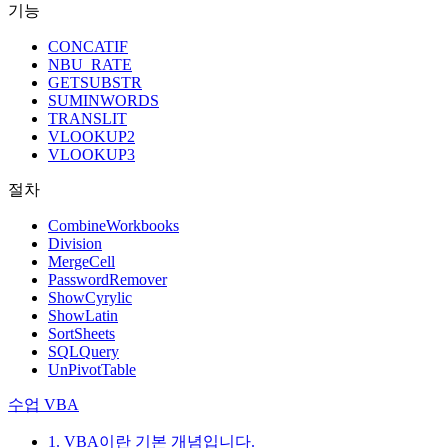
기능
CONCATIF
NBU_RATE
GETSUBSTR
SUMINWORDS
TRANSLIT
VLOOKUP2
VLOOKUP3
절차
CombineWorkbooks
Division
MergeCell
PasswordRemover
ShowCyrylic
ShowLatin
SortSheets
SQLQuery
UnPivotTable
수업 VBA
1. VBA이란 기본 개념입니다.