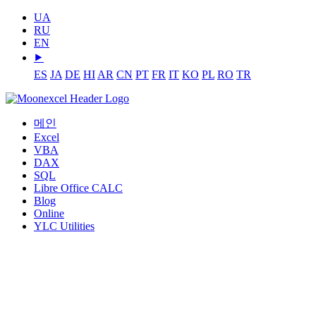
UA
RU
EN
⯈
ES
JA
DE
HI
AR
CN
PT
FR
IT
KO
PL
RO
TR
메인
Excel
VBA
DAX
SQL
Libre Office CALC
Blog
Online
YLC Utilities