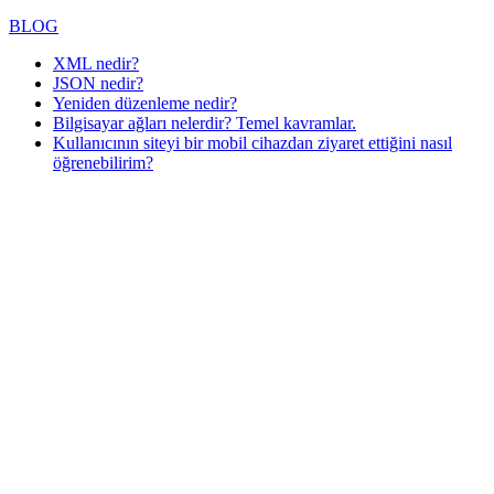
BLOG
XML nedir?
JSON nedir?
Yeniden düzenleme nedir?
Bilgisayar ağları nelerdir? Temel kavramlar.
Kullanıcının siteyi bir mobil cihazdan ziyaret ettiğini nasıl
öğrenebilirim?