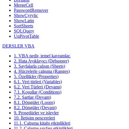
MergeCell
PasswordRemover
ShowCyrylic
ShowLatin
SortSheets
SQLQuery
UnPivotTable
DERSLER VBA
1. VBA nedir, temel kavramlar.
2. Hata Ayıklayıcı (Debugger)
3. Sayfalarla çalışın (Sheets)
4. Hücrelerle çalışma (Ranges)
5. Özellikler (Properties)
6.1. Veri türleri (Variables)
6.2. Veri Türleri (Devamı)
7.1. Koşullar (Conditions)
7.2. Şartlar (Devam)
8.1. Döngüler (Loops)
8.2. Döngüler (Devam)
9. Prosedürler ve işlevler
10. İletişim pencereleri
11.1. Çalışma kitabı etkinlikleri
11.2. Çalışma sayfası etkinlikleri