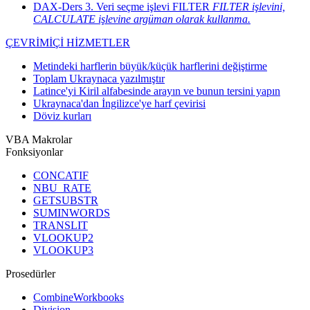
DAX-Ders 3. Veri seçme işlevi FILTER
FILTER işlevini,
CALCULATE işlevine argüman olarak kullanma.
ÇEVRİMİÇİ HİZMETLER
Metindeki harflerin büyük/küçük harflerini değiştirme
Toplam Ukraynaca yazılmıştır
Latince'yi Kiril alfabesinde arayın ve bunun tersini yapın
Ukraynaca'dan İngilizce'ye harf çevirisi
Döviz kurları
VBA Makrolar
Fonksiyonlar
CONCATIF
NBU_RATE
GETSUBSTR
SUMINWORDS
TRANSLIT
VLOOKUP2
VLOOKUP3
Prosedürler
CombineWorkbooks
Division