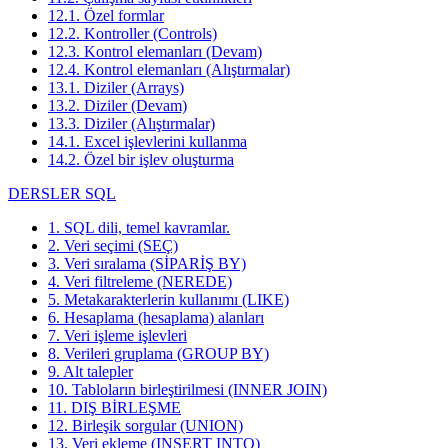
12.1. Özel formlar
12.2. Kontroller (Controls)
12.3. Kontrol elemanları (Devam)
12.4. Kontrol elemanları (Alıştırmalar)
13.1. Diziler (Arrays)
13.2. Diziler (Devam)
13.3. Diziler (Alıştırmalar)
14.1. Excel işlevlerini kullanma
14.2. Özel bir işlev oluşturma
DERSLER SQL
1. SQL dili, temel kavramlar.
2. Veri seçimi (SEÇ)
3. Veri sıralama (SİPARİŞ BY)
4. Veri filtreleme (NEREDE)
5. Metakarakterlerin kullanımı (LIKE)
6. Hesaplama (hesaplama) alanları
7. Veri işleme işlevleri
8. Verileri gruplama (GROUP BY)
9. Alt talepler
10. Tabloların birleştirilmesi (INNER JOIN)
11. DIŞ BİRLEŞME
12. Birleşik sorgular (UNION)
13. Veri ekleme (INSERT INTO)