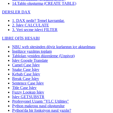
14.Tablo oluşturma (CREATE TABLE)
DERSLER DAX
1. DAX nedir? Temel kavramlar.
2. İşlev CALCULATE
3. Veri seçme işlevi FILTER
LIBRE OFİS HESABI
NBU web sitesinden döviz kurlarının içe aktarılması
İngilizce yazılmış toplam
Tabloları yeniden düzenleme (Unpivot)
İşlev
Google Translate
Camel Case İşlev
Snake Case İşlev
Kebab Case İşlev
Break Case İşlev
Sentence Case İşlev
Title Case İşlev
Fuzzy Lookup
İşlev
İşlev GETSUBSTR
Profesyonel Uzantı "YLC Utilities"
Python makrosu nasıl oluşturulur
Python'da bir fonksiyon nasıl yazılır?