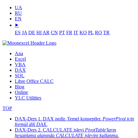
UA
RU
EN
⯈
ES
JA
DE
HI
AR
CN
PT
FR
IT
KO
PL
RO
TR
Ana
Excel
VBA
DAX
SQL
Libre Office CALC
Blog
Online
YLC Utilities
TOP
DAX-Ders 1. DAX nedir. Temel konseptler.
PowerPivot için
formül dili DAX.
DAX-Ders 2. CALCULATE işlevi
PivotTable'ların
hesaplama alanında CALCULATE işlevini kullanma.