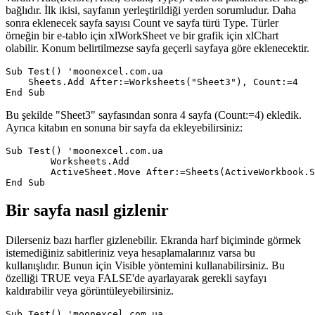
bağlıdır. İlk ikisi, sayfanın yerleştirildiği yerden sorumludur. Daha
sonra eklenecek sayfa sayısı Count ve sayfa türü Type. Türler
örneğin bir e-tablo için xlWorkSheet ve bir grafik için xlChart
olabilir. Konum belirtilmezse sayfa geçerli sayfaya göre eklenecektir.
Sub Test() 'moonexcel.com.ua

    Sheets.Add After:=Worksheets("Sheet3"), Count:=4

Bu şekilde "Sheet3" sayfasından sonra 4 sayfa (Count:=4) ekledik.
Ayrıca kitabın en sonuna bir sayfa da ekleyebilirsiniz:
Sub Test() 'moonexcel.com.ua

	Worksheets.Add

	ActiveSheet.Move After:=Sheets(ActiveWorkbook.Sheets.Count)

Bir sayfa nasıl gizlenir
Dilerseniz bazı harfler gizlenebilir. Ekranda harf biçiminde görmek
istemediğiniz sabitleriniz veya hesaplamalarınız varsa bu
kullanışlıdır. Bunun için Visible yöntemini kullanabilirsiniz. Bu
özelliği TRUE veya FALSE'de ayarlayarak gerekli sayfayı
kaldırabilir veya görüntüleyebilirsiniz.
Sub Test() 'moonexcel.com.ua
