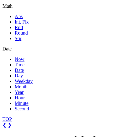
Math
Abs
Int, Fix
Rnd
Round
Sqr
Date
Now
Time
Date
Day
Weekday
Month
Year
Hour
Minute
Second
TOP
❮
❯