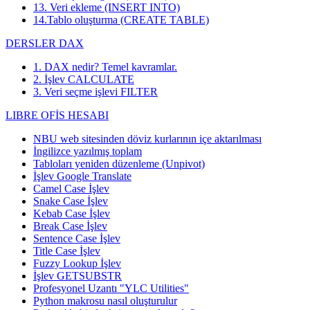
13. Veri ekleme (INSERT INTO)
14.Tablo oluşturma (CREATE TABLE)
DERSLER DAX
1. DAX nedir? Temel kavramlar.
2. İşlev CALCULATE
3. Veri seçme işlevi FILTER
LIBRE OFİS HESABI
NBU web sitesinden döviz kurlarının içe aktarılması
İngilizce yazılmış toplam
Tabloları yeniden düzenleme (Unpivot)
İşlev
Google Translate
Camel Case İşlev
Snake Case İşlev
Kebab Case İşlev
Break Case İşlev
Sentence Case İşlev
Title Case İşlev
Fuzzy Lookup
İşlev
İşlev GETSUBSTR
Profesyonel Uzantı "YLC Utilities"
Python makrosu nasıl oluşturulur