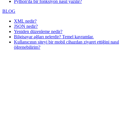
Python'da bir fonksiyon nasıl yazılır?
BLOG
XML nedir?
JSON nedir?
Yeniden düzenleme nedir?
Bilgisayar ağları nelerdir? Temel kavramlar.
Kullanıcının siteyi bir mobil cihazdan ziyaret ettiğini nasıl
öğrenebilirim?