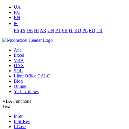
UA
RU
EN
⯈
ES
JA
DE
HI
AR
CN
PT
FR
IT
KO
PL
RO
TR
Ana
Excel
VBA
DAX
SQL
Libre Office CALC
Blog
Online
YLC Utilities
VBA Functions
Text
InStr
InStrRev
LCase