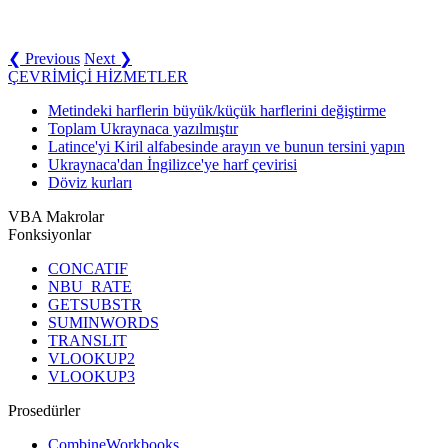
❮ Previous
Next ❯
ÇEVRİMİÇİ HİZMETLER
Metindeki harflerin büyük/küçük harflerini değiştirme
Toplam Ukraynaca yazılmıştır
Latince'yi Kiril alfabesinde arayın ve bunun tersini yapın
Ukraynaca'dan İngilizce'ye harf çevirisi
Döviz kurları
VBA Makrolar
Fonksiyonlar
CONCATIF
NBU_RATE
GETSUBSTR
SUMINWORDS
TRANSLIT
VLOOKUP2
VLOOKUP3
Prosedürler
CombineWorkbooks