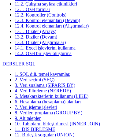
11.2. Çalışma sayfası etkinlikleri
12.1. Özel formlar
12.2. Kontroller (Controls)
12.3. Kontrol elemanları (Devam)
12.4. Kontrol elemanları (Alıştırmalar)
13.1. Diziler (Arrays)
13.2. Diziler (Devam)
13.3. Diziler (Alıştırmalar)
14.1. Excel işlevlerini kullanma
14.2. Özel bir işlev oluşturma
DERSLER SQL
1. SQL dili, temel kavramlar.
2. Veri seçimi (SEÇ)
3. Veri sıralama (SİPARİŞ BY)
4. Veri filtreleme (NEREDE)
5. Metakarakterlerin kullanımı (LIKE)
6. Hesaplama (hesaplama) alanları
7. Veri işleme işlevleri
8. Verileri gruplama (GROUP BY)
9. Alt talepler
10. Tabloların birleştirilmesi (INNER JOIN)
11. DIŞ BİRLEŞME
12. Birleşik sorgular (UNION)