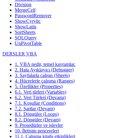
Division
MergeCell
PasswordRemover
ShowCyrylic
ShowLatin
SortSheets
SQLQuery
UnPivotTable
DERSLER VBA
1. VBA nedir, temel kavramlar.
2. Hata Ayıklayıcı (Debugger)
3. Sayfalarla çalışın (Sheets)
4. Hücrelerle çalışma (Ranges)
5. Özellikler (Properties)
6.1. Veri türleri (Variables)
6.2. Veri Türleri (Devamı)
7.1. Koşullar (Conditions)
7.2. Şartlar (Devam)
8.1. Döngüler (Loops)
8.2. Döngüler (Devam)
9. Prosedürler ve işlevler
10. İletişim pencereleri
11.1. Çalışma kitabı etkinlikleri