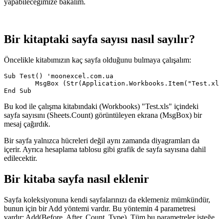
yapabileceğimize bakalım.
Bir kitaptaki sayfa sayısı nasıl sayılır?
Öncelikle kitabımızın kaç sayfa olduğunu bulmaya çalışalım:
Sub Test() 'moonexcel.com.ua

	MsgBox (Str(Application.Workbooks.Item("Test.xls").Sheets.Count))

Bu kod ile çalışma kitabındaki (Workbooks) "Test.xls" içindeki
sayfa sayısını (Sheets.Count) görüntüleyen ekrana (MsgBox) bir
mesaj çağırdık.
Bir sayfa yalnızca hücreleri değil aynı zamanda diyagramları da
içerir. Ayrıca hesaplama tablosu gibi grafik de sayfa sayısına dahil
edilecektir.
Bir kitaba sayfa nasıl eklenir
Sayfa koleksiyonuna kendi sayfalarınızı da eklemeniz mümkündür,
bunun için bir Add yöntemi vardır. Bu yöntemin 4 parametresi
vardır: Add(Before, After, Count, Type). Tüm bu parametreler isteğe