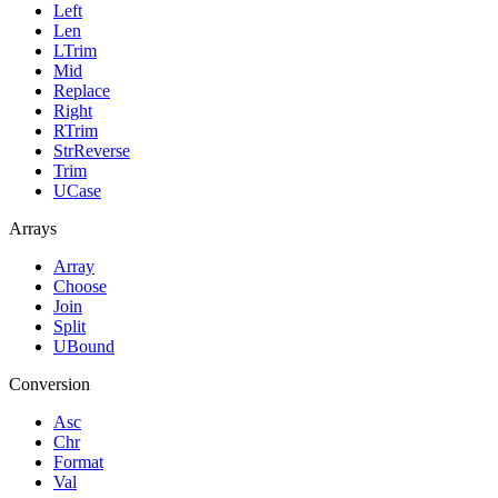
Left
Len
LTrim
Mid
Replace
Right
RTrim
StrReverse
Trim
UCase
Arrays
Array
Choose
Join
Split
UBound
Conversion
Asc
Chr
Format
Val