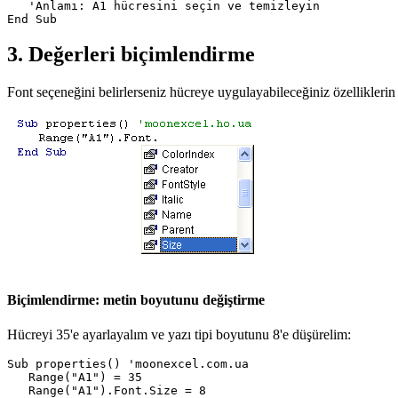
   'Anlamı: A1 hücresini seçin ve temizleyin

3. Değerleri biçimlendirme
Font seçeneğini belirlerseniz hücreye uygulayabileceğiniz özelliklerin b
Biçimlendirme: metin boyutunu değiştirme
Hücreyi 35'e ayarlayalım ve yazı tipi boyutunu 8'e düşürelim:
Sub properties() 'moonexcel.com.ua

   Range("A1") = 35

   Range("A1").Font.Size = 8
