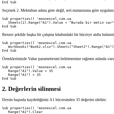
Seçenek 2. Mektubun adına göre değil, seri numarasına göre uygularız
Sub properties() 'moonexcel.com.ua

   Sheets(2).Range("A1").Value = "Burada bir metin var"

Benzer şekilde başka bir çalışma kitabındaki bir hücreye atıfta bulun
Sub properties() 'moonexcel.com.ua

   Workbooks("Book2.xlsx").Sheets("Sheet2").Range("A1")
Örneklerimizde Value parametresini belirtmemize rağmen aslında varsayı
Sub properties() 'moonexcel.com.ua

   Range("A1").Value = 35

   Range("A1") = 35

2. Değerlerin silinmesi
Dersin başında kaydettiğimiz A1 hücresinden 35 değerini silelim:
Sub properties() 'moonexcel.com.ua

   Range("A1").Clear
