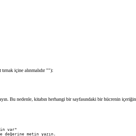
tırnak içine alınmalıdır ""):
yın. Bu nedenle, kitabın herhangi bir sayfasındaki bir hücrenin içeriğ
in var"

e değerine metin yazın.
