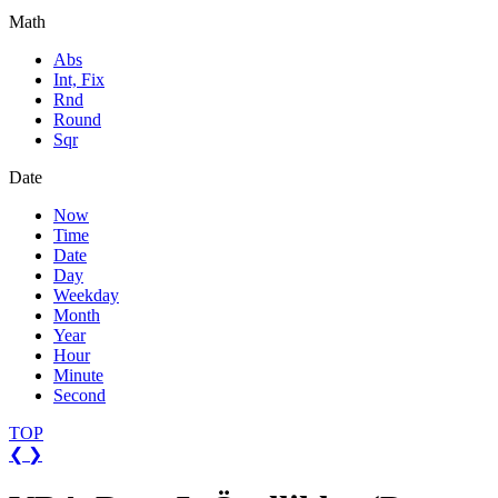
Math
Abs
Int, Fix
Rnd
Round
Sqr
Date
Now
Time
Date
Day
Weekday
Month
Year
Hour
Minute
Second
TOP
❮
❯