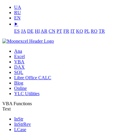
UA
RU
EN
⯈
ES
JA
DE
HI
AR
CN
PT
FR
IT
KO
PL
RO
TR
Ana
Excel
VBA
DAX
SQL
Libre Office CALC
Blog
Online
YLC Utilities
VBA Functions
Text
InStr
InStrRev
LCase