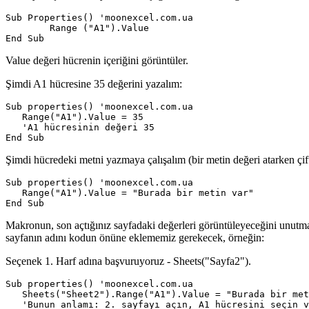
Sub Properties() 'moonexcel.com.ua

        Range ("A1").Value

Value değeri hücrenin içeriğini görüntüler.
Şimdi A1 hücresine 35 değerini yazalım:
Sub properties() 'moonexcel.com.ua

   Range("A1").Value = 35

   'A1 hücresinin değeri 35

Şimdi hücredeki metni yazmaya çalışalım (bir metin değeri atarken çift 
Sub properties() 'moonexcel.com.ua

   Range("A1").Value = "Burada bir metin var"

Makronun, son açtığınız sayfadaki değerleri görüntüleyeceğini unutma
sayfanın adını kodun önüne eklememiz gerekecek, örneğin:
Seçenek 1. Harf adına başvuruyoruz - Sheets("Sayfa2").
Sub properties() 'moonexcel.com.ua

   Sheets("Sheet2").Range("A1").Value = "Burada bir met
   'Bunun anlamı: 2. sayfayı açın, A1 hücresini seçin v