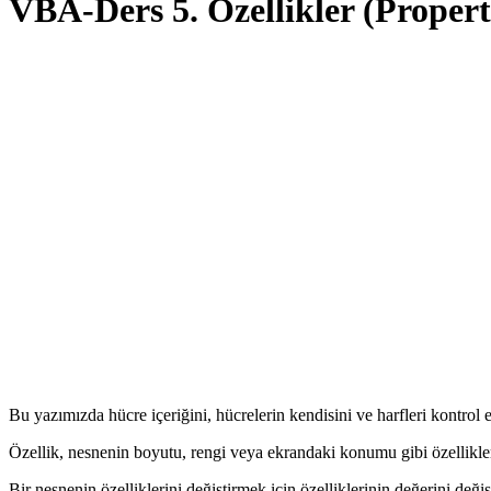
VBA-Ders 5. Özellikler (Propert
Bu yazımızda hücre içeriğini, hücrelerin kendisini ve harfleri kontro
Özellik, nesnenin boyutu, rengi veya ekrandaki konumu gibi özellikler
Bir nesnenin özelliklerini değiştirmek için özelliklerinin değerini değiş