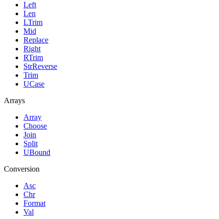
Left
Len
LTrim
Mid
Replace
Right
RTrim
StrReverse
Trim
UCase
Arrays
Array
Choose
Join
Split
UBound
Conversion
Asc
Chr
Format
Val