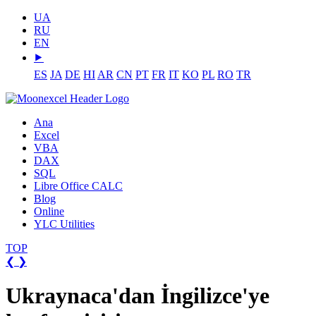
UA
RU
EN
⯈
ES
JA
DE
HI
AR
CN
PT
FR
IT
KO
PL
RO
TR
Ana
Excel
VBA
DAX
SQL
Libre Office CALC
Blog
Online
YLC Utilities
TOP
❮
❯
Ukraynaca'dan İngilizce'ye