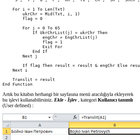
    For i = 1 To Len(Txt)

        ukrChr = Mid(Txt, i, 1)

        flag = 0

        For j = 0 To 65

            If UkrChrList(j) = ukrChr Then

                engChr = EngChrList(j)

                flag = 1

                Exit For

            End If

        Next j

        If flag Then result = result & engChr Else resu
    Next i

    Translit = result

Artık bu kitabın herhangi bir sayfasına menü aracılığıyla ekleyerek
bu işlevi kullanabilirsiniz.
Ekle - İşlev
, kategori
Kullanıcı tanımlı
(User defined)
: