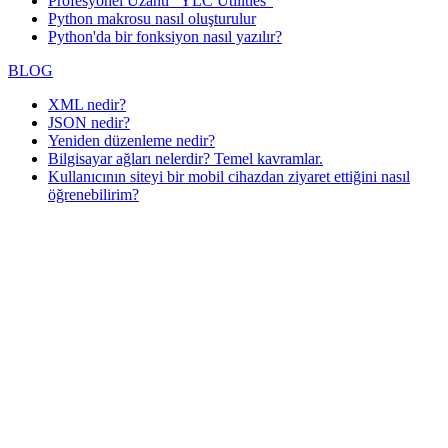
Profesyonel Uzantı "YLC Utilities"
Python makrosu nasıl oluşturulur
Python'da bir fonksiyon nasıl yazılır?
BLOG
XML nedir?
JSON nedir?
Yeniden düzenleme nedir?
Bilgisayar ağları nelerdir? Temel kavramlar.
Kullanıcının siteyi bir mobil cihazdan ziyaret ettiğini nasıl
öğrenebilirim?