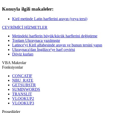
Konuyla ilgili makaleler:
Kiril metinde Latin harflerini arayın (veya tersi)
ÇEVRİMİÇİ HİZMETLER
Metindeki harflerin büyük/küçük harflerini değiştirme
Toplam Ukraynaca yazılmıştır
Latince'yi Kiril alfabesinde arayın ve bunun tersini yapın
Ukraynaca'dan İngilizce'ye harf çevirisi
Döviz kurları
VBA Makrolar
Fonksiyonlar
CONCATIF
NBU_RATE
GETSUBSTR
SUMINWORDS
TRANSLIT
VLOOKUP2
VLOOKUP3
Prosedürler