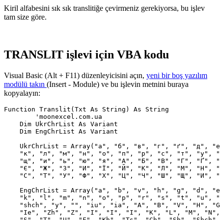
Kiril alfabesini sık sık translitiğe çevirmeniz gerekiyorsa, bu işlev
tam size göre.
TRANSLIT işlevi için VBA kodu
Visual Basic (Alt + F11) düzenleyicisini açın,
yeni bir boş yazılım
modülü takın
(
Insert - Module
) ve bu işlevin metnini buraya
kopyalayın:
Function Translit(Txt As String) As String

 	'moonexcel.com.ua

    Dim UkrChrList As Variant

    Dim EngChrList As Variant

    UkrChrList = Array("а", "б", "в", "г", "ґ", "д", "е
    "к", "л", "м", "н", "о", "п", "р", "с", "т", "у", "
    "щ", "и", "ь", "ю", "я", "А", "Б", "В", "Г", "Ґ", "
    "Є", "Ж", "З", "И", "Ї", "Й", "К", "Л", "М", "Н", "
    "С", "Т", "У", "Ф", "Х", "Ц", "Ч", "Ш", "Щ", "И", "
    EngChrList = Array("a", "b", "v", "h", "g", "d", "e
    "k", "l", "m", "n", "o", "p", "r", "s", "t", "u", "
    "shch", "y", "", "iu", "ia", "A", "B", "V", "H", "G
    "Ie", "Zh", "Z", "I", "I", "I", "K", "L", "M", "N",
    "S", "T", "U", "F", "Kh", "Ts", "Ch", "Sh", "Shch",