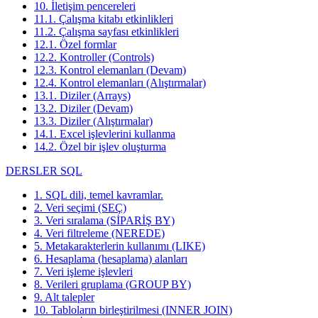
10. İletişim pencereleri
11.1. Çalışma kitabı etkinlikleri
11.2. Çalışma sayfası etkinlikleri
12.1. Özel formlar
12.2. Kontroller (Controls)
12.3. Kontrol elemanları (Devam)
12.4. Kontrol elemanları (Alıştırmalar)
13.1. Diziler (Arrays)
13.2. Diziler (Devam)
13.3. Diziler (Alıştırmalar)
14.1. Excel işlevlerini kullanma
14.2. Özel bir işlev oluşturma
DERSLER SQL
1. SQL dili, temel kavramlar.
2. Veri seçimi (SEÇ)
3. Veri sıralama (SİPARİŞ BY)
4. Veri filtreleme (NEREDE)
5. Metakarakterlerin kullanımı (LIKE)
6. Hesaplama (hesaplama) alanları
7. Veri işleme işlevleri
8. Verileri gruplama (GROUP BY)
9. Alt talepler
10. Tabloların birleştirilmesi (INNER JOIN)