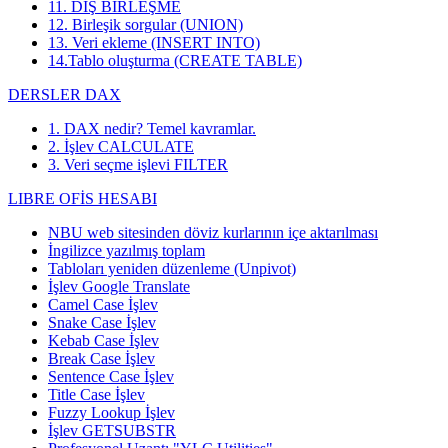
11. DIŞ BİRLEŞME
12. Birleşik sorgular (UNION)
13. Veri ekleme (INSERT INTO)
14.Tablo oluşturma (CREATE TABLE)
DERSLER DAX
1. DAX nedir? Temel kavramlar.
2. İşlev CALCULATE
3. Veri seçme işlevi FILTER
LIBRE OFİS HESABI
NBU web sitesinden döviz kurlarının içe aktarılması
İngilizce yazılmış toplam
Tabloları yeniden düzenleme (Unpivot)
İşlev
Google Translate
Camel Case İşlev
Snake Case İşlev
Kebab Case İşlev
Break Case İşlev
Sentence Case İşlev
Title Case İşlev
Fuzzy Lookup
İşlev
İşlev GETSUBSTR