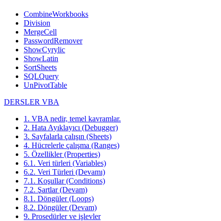
CombineWorkbooks
Division
MergeCell
PasswordRemover
ShowCyrylic
ShowLatin
SortSheets
SQLQuery
UnPivotTable
DERSLER VBA
1. VBA nedir, temel kavramlar.
2. Hata Ayıklayıcı (Debugger)
3. Sayfalarla çalışın (Sheets)
4. Hücrelerle çalışma (Ranges)
5. Özellikler (Properties)
6.1. Veri türleri (Variables)
6.2. Veri Türleri (Devamı)
7.1. Koşullar (Conditions)
7.2. Şartlar (Devam)
8.1. Döngüler (Loops)
8.2. Döngüler (Devam)
9. Prosedürler ve işlevler