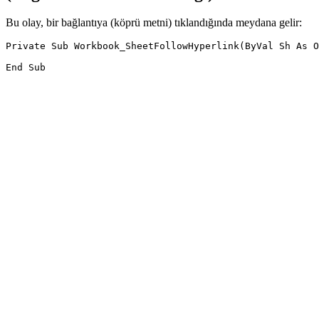
Bu olay, bir bağlantıya (köprü metni) tıklandığında meydana gelir:
Private Sub Workbook_SheetFollowHyperlink(ByVal Sh As O