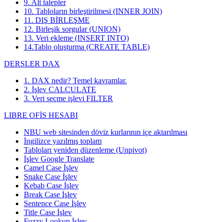
9. Alt talepler
10. Tabloların birleştirilmesi (INNER JOIN)
11. DIŞ BİRLEŞME
12. Birleşik sorgular (UNION)
13. Veri ekleme (INSERT INTO)
14.Tablo oluşturma (CREATE TABLE)
DERSLER DAX
1. DAX nedir? Temel kavramlar.
2. İşlev CALCULATE
3. Veri seçme işlevi FILTER
LIBRE OFİS HESABI
NBU web sitesinden döviz kurlarının içe aktarılması
İngilizce yazılmış toplam
Tabloları yeniden düzenleme (Unpivot)
İşlev
Google Translate
Camel Case İşlev
Snake Case İşlev
Kebab Case İşlev
Break Case İşlev
Sentence Case İşlev
Title Case İşlev
Fuzzy Lookup
İşlev