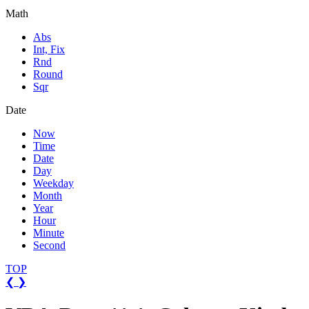
Math
Abs
Int, Fix
Rnd
Round
Sqr
Date
Now
Time
Date
Day
Weekday
Month
Year
Hour
Minute
Second
TOP
❮
❯