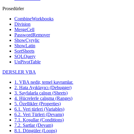
Prosedürler
CombineWorkbooks
Division
MergeCell
PasswordRemover
ShowCyrylic
ShowLatin
SortSheets
SQLQuery
UnPivotTable
DERSLER VBA
1. VBA nedir, temel kavramlar.
2. Hata Ayıklayıcı (Debugger)
3. Sayfalarla çalışın (Sheets)
4. Hücrelerle çalışma (Ranges)
5. Özellikler (Properties)
6.1. Veri türleri (Variables)
6.2. Veri Türleri (Devamı)
7.1. Koşullar (Conditions)
7.2. Şartlar (Devam)
8.1. Döngüler (Loops)