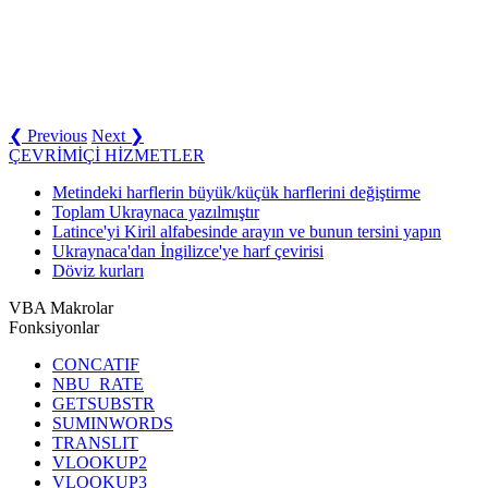
❮ Previous
Next ❯
ÇEVRİMİÇİ HİZMETLER
Metindeki harflerin büyük/küçük harflerini değiştirme
Toplam Ukraynaca yazılmıştır
Latince'yi Kiril alfabesinde arayın ve bunun tersini yapın
Ukraynaca'dan İngilizce'ye harf çevirisi
Döviz kurları
VBA Makrolar
Fonksiyonlar
CONCATIF
NBU_RATE
GETSUBSTR
SUMINWORDS
TRANSLIT
VLOOKUP2
VLOOKUP3