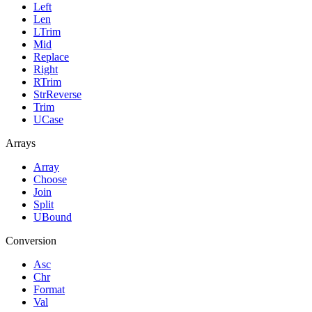
Left
Len
LTrim
Mid
Replace
Right
RTrim
StrReverse
Trim
UCase
Arrays
Array
Choose
Join
Split
UBound
Conversion
Asc
Chr
Format
Val