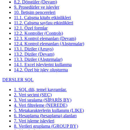
8.2. Döngüler (Devam)
9. Prosedürler ve işlevler
10. İletişim pencereleri
11.1. Çalışma kitabı etkinlikleri
11.2. Çalışma sayfası etkinlikleri
12.1. Özel formlar
12.2. Kontroller (Controls)
12.3. Kontrol elemanları (Devam)
12.4. Kontrol elemanları (Alıştırmalar)
13.1. Diziler (Arrays)
13.2. Diziler (Devam)
13.3. Diziler (Alıştırmalar)
14.1. Excel işlevlerini kullanma
14.2. Özel bir işlev oluşturma
DERSLER SQL
1. SQL dili, temel kavramlar.
2. Veri seçimi (SEÇ)
3. Veri sıralama (SİPARİŞ BY)
4. Veri filtreleme (NEREDE)
5. Metakarakterlerin kullanımı (LIKE)
6. Hesaplama (hesaplama) alanları
7. Veri işleme işlevleri
8. Verileri gruplama (GROUP BY)