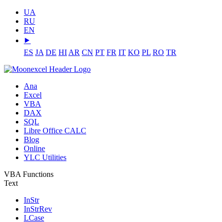
UA
RU
EN
⯈
ES
JA
DE
HI
AR
CN
PT
FR
IT
KO
PL
RO
TR
Ana
Excel
VBA
DAX
SQL
Libre Office CALC
Blog
Online
YLC Utilities
VBA Functions
Text
InStr
InStrRev
LCase