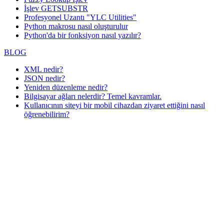
İşlev GETSUBSTR
Profesyonel Uzantı "YLC Utilities"
Python makrosu nasıl oluşturulur
Python'da bir fonksiyon nasıl yazılır?
BLOG
XML nedir?
JSON nedir?
Yeniden düzenleme nedir?
Bilgisayar ağları nelerdir? Temel kavramlar.
Kullanıcının siteyi bir mobil cihazdan ziyaret ettiğini nasıl
öğrenebilirim?