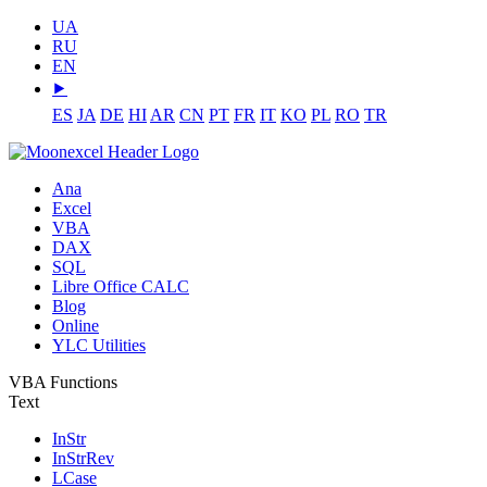
UA
RU
EN
⯈
ES
JA
DE
HI
AR
CN
PT
FR
IT
KO
PL
RO
TR
Ana
Excel
VBA
DAX
SQL
Libre Office CALC
Blog
Online
YLC Utilities
VBA Functions
Text
InStr
InStrRev
LCase