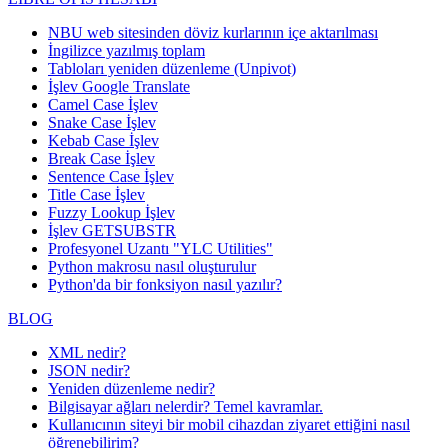
NBU web sitesinden döviz kurlarının içe aktarılması
İngilizce yazılmış toplam
Tabloları yeniden düzenleme (Unpivot)
İşlev
Google Translate
Camel Case İşlev
Snake Case İşlev
Kebab Case İşlev
Break Case İşlev
Sentence Case İşlev
Title Case İşlev
Fuzzy Lookup
İşlev
İşlev GETSUBSTR
Profesyonel Uzantı "YLC Utilities"
Python makrosu nasıl oluşturulur
Python'da bir fonksiyon nasıl yazılır?
BLOG
XML nedir?
JSON nedir?
Yeniden düzenleme nedir?
Bilgisayar ağları nelerdir? Temel kavramlar.
Kullanıcının siteyi bir mobil cihazdan ziyaret ettiğini nasıl
öğrenebilirim?