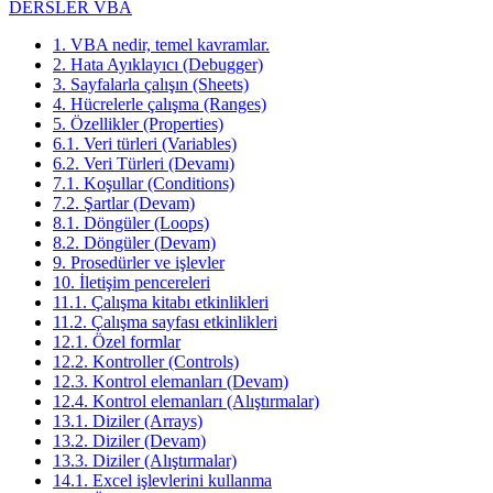
DERSLER VBA
1. VBA nedir, temel kavramlar.
2. Hata Ayıklayıcı (Debugger)
3. Sayfalarla çalışın (Sheets)
4. Hücrelerle çalışma (Ranges)
5. Özellikler (Properties)
6.1. Veri türleri (Variables)
6.2. Veri Türleri (Devamı)
7.1. Koşullar (Conditions)
7.2. Şartlar (Devam)
8.1. Döngüler (Loops)
8.2. Döngüler (Devam)
9. Prosedürler ve işlevler
10. İletişim pencereleri
11.1. Çalışma kitabı etkinlikleri
11.2. Çalışma sayfası etkinlikleri
12.1. Özel formlar
12.2. Kontroller (Controls)
12.3. Kontrol elemanları (Devam)
12.4. Kontrol elemanları (Alıştırmalar)
13.1. Diziler (Arrays)
13.2. Diziler (Devam)
13.3. Diziler (Alıştırmalar)
14.1. Excel işlevlerini kullanma