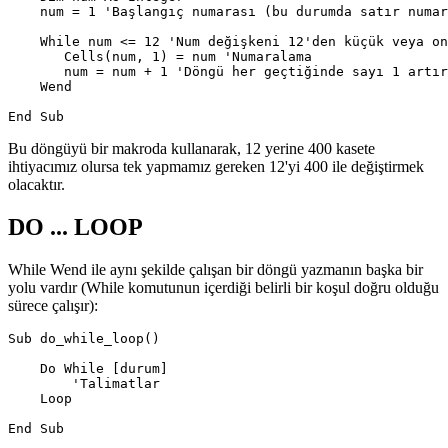
    num = 1 'Başlangıç numarası (bu durumda satır numar
    While num <= 12 'Num değişkeni 12'den küçük veya on
       Cells(num, 1) = num 'Numaralama

       num = num + 1 'Döngü her geçtiğinde sayı 1 artır
    Wend

Bu döngüyü bir makroda kullanarak, 12 yerine 400 kasete
ihtiyacımız olursa tek yapmamız gereken 12'yi 400 ile değiştirmek
olacaktır.
DO ... LOOP
While Wend ile aynı şekilde çalışan bir döngü yazmanın başka bir
yolu vardır (While komutunun içerdiği belirli bir koşul doğru olduğu
sürece çalışır):
Sub do_while_loop()

    Do While [durum]

        'Talimatlar

    Loop
