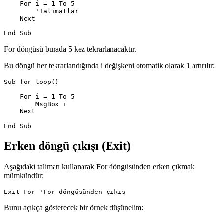
    For i = 1 To 5

        'Talimatlar

    Next

For döngüsü burada 5 kez tekrarlanacaktır.
Bu döngü her tekrarlandığında i değişkeni otomatik olarak 1 artırılır:
Sub for_loop()

    For i = 1 To 5

        MsgBox i

    Next

Erken döngü çıkışı (Exit)
Aşağıdaki talimatı kullanarak For döngüsünden erken çıkmak
mümkündür:
Bunu açıkça gösterecek bir örnek düşünelim: