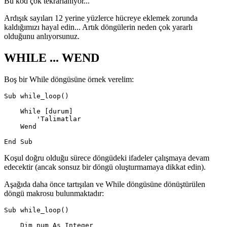
Bu kod çok tekrarlanıyor...
Ardışık sayıları 12 yerine yüzlerce hücreye eklemek zorunda
kaldığımızı hayal edin... Artık döngülerin neden çok yararlı
olduğunu anlıyorsunuz.
WHILE ... WEND
Boş bir While döngüsüne örnek verelim:
Sub while_loop()

    While [durum]

        'Talimatlar

    Wend

Koşul doğru olduğu sürece döngüdeki ifadeler çalışmaya devam
edecektir (ancak sonsuz bir döngü oluşturmamaya dikkat edin).
Aşağıda daha önce tartışılan ve While döngüsüne dönüştürülen
döngü makrosu bulunmaktadır:
Sub while_loop()

    Dim num As Integer
