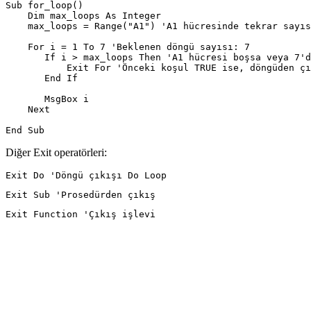
Sub for_loop()

    Dim max_loops As Integer

    max_loops = Range("A1") 'A1 hücresinde tekrar sayıs
    For i = 1 To 7 'Beklenen döngü sayısı: 7

       If i > max_loops Then 'A1 hücresi boşsa veya 7'd
           Exit For 'Önceki koşul TRUE ise, döngüden çı
       End If

       MsgBox i

    Next

Diğer Exit operatörleri: