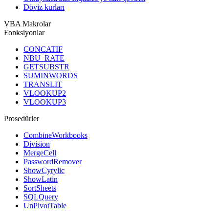
Döviz kurları
VBA Makrolar
Fonksiyonlar
CONCATIF
NBU_RATE
GETSUBSTR
SUMINWORDS
TRANSLIT
VLOOKUP2
VLOOKUP3
Prosedürler
CombineWorkbooks
Division
MergeCell
PasswordRemover
ShowCyrylic
ShowLatin
SortSheets
SQLQuery
UnPivotTable