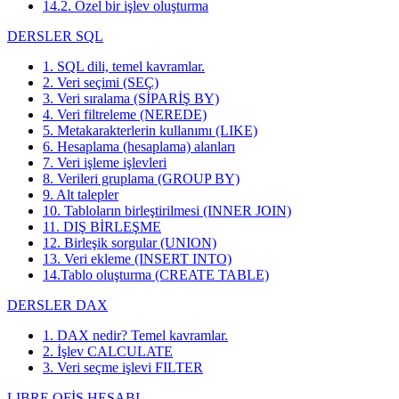
14.2. Özel bir işlev oluşturma
DERSLER SQL
1. SQL dili, temel kavramlar.
2. Veri seçimi (SEÇ)
3. Veri sıralama (SİPARİŞ BY)
4. Veri filtreleme (NEREDE)
5. Metakarakterlerin kullanımı (LIKE)
6. Hesaplama (hesaplama) alanları
7. Veri işleme işlevleri
8. Verileri gruplama (GROUP BY)
9. Alt talepler
10. Tabloların birleştirilmesi (INNER JOIN)
11. DIŞ BİRLEŞME
12. Birleşik sorgular (UNION)
13. Veri ekleme (INSERT INTO)
14.Tablo oluşturma (CREATE TABLE)
DERSLER DAX
1. DAX nedir? Temel kavramlar.
2. İşlev CALCULATE
3. Veri seçme işlevi FILTER
LIBRE OFİS HESABI