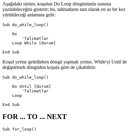
Aşağıdaki sürüm, koşulun Do Loop döngüsünün sonuna
yazılabileceğini gösterir; bu, talimatların tam olarak en az bir kez
yürütüleceği anlamına gelir:
Sub do_while_loop()

    Do

        'Talimatlar

    Loop While [durum]

Koşul yerine getirilirken döngü yapmak yerine, While'yi Until ile
değiştirirsek döngüden koşula göre de çıkabiliriz:
Sub do_while_loop()

    Do Until [durum]

        'Talimatlar

    Loop

FOR ... TO ... NEXT
Sub for_loop()
