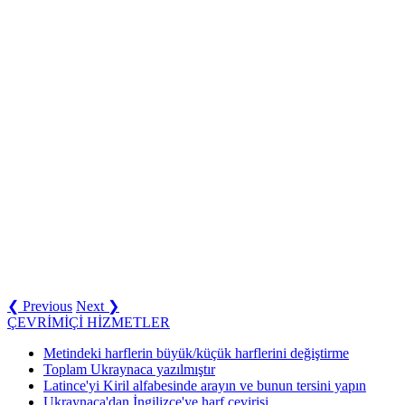
❮ Previous
Next ❯
ÇEVRİMİÇİ HİZMETLER
Metindeki harflerin büyük/küçük harflerini değiştirme
Toplam Ukraynaca yazılmıştır
Latince'yi Kiril alfabesinde arayın ve bunun tersini yapın
Ukraynaca'dan İngilizce'ye harf çevirisi