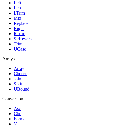
Left
Len
LTrim
Mid
Replace
Right
RTrim
StrReverse
Trim
UCase
Arrays
Array
Choose
Join
Split
UBound
Conversion
Asc
Chr
Format
Val