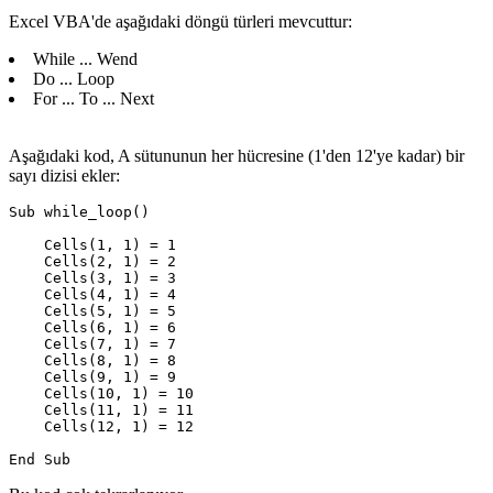
Excel VBA'de aşağıdaki döngü türleri mevcuttur:
While ... Wend
Do ... Loop
For ... To ... Next
Aşağıdaki kod, A sütununun her hücresine (1'den 12'ye kadar) bir
sayı dizisi ekler:
Sub while_loop()

    Cells(1, 1) = 1

    Cells(2, 1) = 2

    Cells(3, 1) = 3

    Cells(4, 1) = 4

    Cells(5, 1) = 5

    Cells(6, 1) = 6

    Cells(7, 1) = 7

    Cells(8, 1) = 8

    Cells(9, 1) = 9

    Cells(10, 1) = 10

    Cells(11, 1) = 11

    Cells(12, 1) = 12
