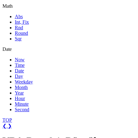
Math
Abs
Int, Fix
Rnd
Round
Sqr
Date
Now
Time
Date
Day
Weekday
Month
Year
Hour
Minute
Second
TOP
❮
❯