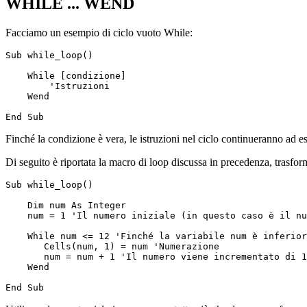
WHILE ... WEND
Facciamo un esempio di ciclo vuoto While:
Sub while_loop()

    While [condizione]

        'Istruzioni

    Wend

Finché la condizione è vera, le istruzioni nel ciclo continueranno ad es
Di seguito è riportata la macro di loop discussa in precedenza, trasfo
Sub while_loop()

    Dim num As Integer

    num = 1 'Il numero iniziale (in questo caso è il nu
    While num <= 12 'Finché la variabile num è inferior
       Cells(num, 1) = num 'Numerazione

       num = num + 1 'Il numero viene incrementato di 1
    Wend
