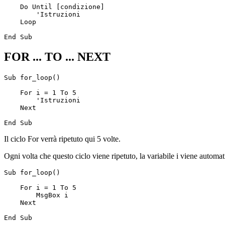
    Do Until [condizione]

        'Istruzioni

    Loop

FOR ... TO ... NEXT
Sub for_loop()

    For i = 1 To 5

        'Istruzioni

    Next

Il ciclo For verrà ripetuto qui 5 volte.
Ogni volta che questo ciclo viene ripetuto, la variabile i viene automa
Sub for_loop()

    For i = 1 To 5

        MsgBox i

    Next
