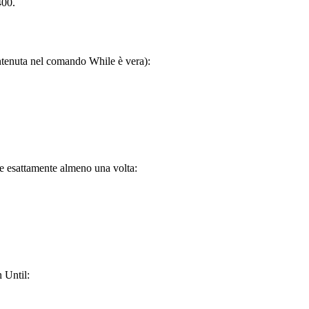
400.
ntenuta nel comando While è vera):
ite esattamente almeno una volta:
 Until: