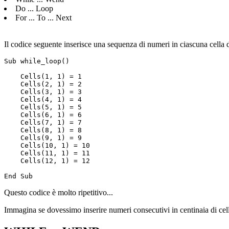
Do ... Loop
For ... To ... Next
Il codice seguente inserisce una sequenza di numeri in ciascuna cella 
Sub while_loop()

    Cells(1, 1) = 1

    Cells(2, 1) = 2

    Cells(3, 1) = 3

    Cells(4, 1) = 4

    Cells(5, 1) = 5

    Cells(6, 1) = 6

    Cells(7, 1) = 7

    Cells(8, 1) = 8

    Cells(9, 1) = 9

    Cells(10, 1) = 10

    Cells(11, 1) = 11

    Cells(12, 1) = 12

Questo codice è molto ripetitivo...
Immagina se dovessimo inserire numeri consecutivi in centinaia di celle