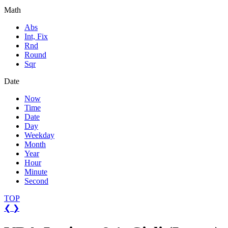
Math
Abs
Int, Fix
Rnd
Round
Sqr
Date
Now
Time
Date
Day
Weekday
Month
Year
Hour
Minute
Second
TOP
❮
❯