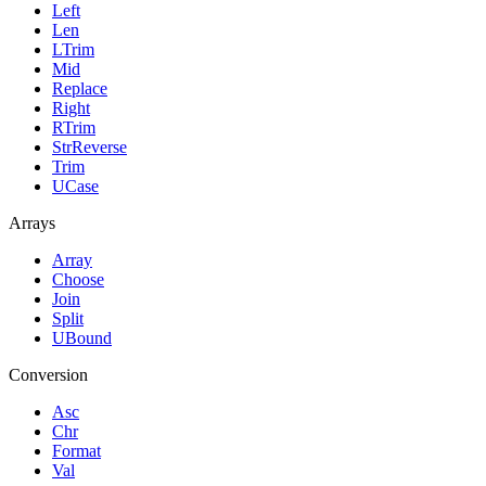
Left
Len
LTrim
Mid
Replace
Right
RTrim
StrReverse
Trim
UCase
Arrays
Array
Choose
Join
Split
UBound
Conversion
Asc
Chr
Format
Val