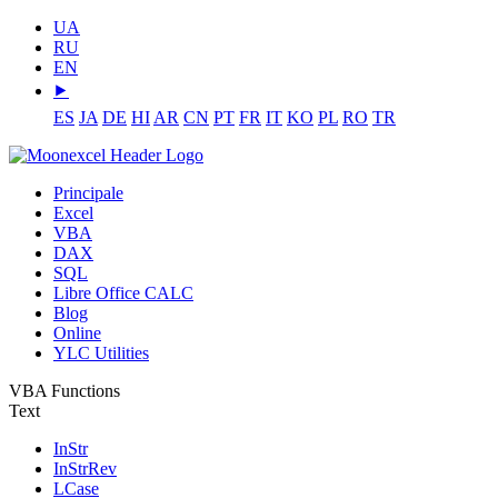
UA
RU
EN
⯈
ES
JA
DE
HI
AR
CN
PT
FR
IT
KO
PL
RO
TR
Principale
Excel
VBA
DAX
SQL
Libre Office CALC
Blog
Online
YLC Utilities
VBA Functions
Text
InStr
InStrRev
LCase