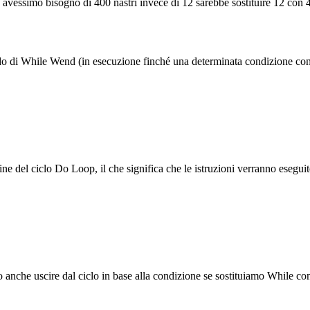
 avessimo bisogno di 400 nastri invece di 12 sarebbe sostituire 12 con 
modo di While Wend (in esecuzione finché una determinata condizione co
ine del ciclo Do Loop, il che significa che le istruzioni verranno esegu
o anche uscire dal ciclo in base alla condizione se sostituiamo While con