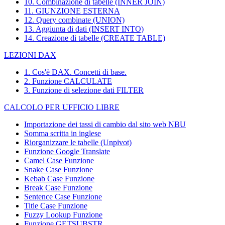
10. Combinazione di tabelle (INNER JOIN)
11. GIUNZIONE ESTERNA
12. Query combinate (UNION)
13. Aggiunta di dati (INSERT INTO)
14. Creazione di tabelle (CREATE TABLE)
LEZIONI DAX
1. Cos'è DAX. Concetti di base.
2. Funzione CALCULATE
3. Funzione di selezione dati FILTER
CALCOLO PER UFFICIO LIBRE
Importazione dei tassi di cambio dal sito web NBU
Somma scritta in inglese
Riorganizzare le tabelle (Unpivot)
Funzione
Google Translate
Camel Case Funzione
Snake Case Funzione
Kebab Case Funzione
Break Case Funzione
Sentence Case Funzione
Title Case Funzione
Fuzzy Lookup
Funzione
Funzione GETSUBSTR