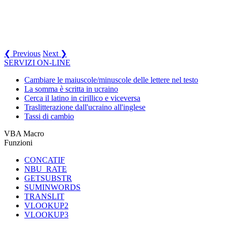
❮ Previous
Next ❯
SERVIZI ON-LINE
Cambiare le maiuscole/minuscole delle lettere nel testo
La somma è scritta in ucraino
Cerca il latino in cirillico e viceversa
Traslitterazione dall'ucraino all'inglese
Tassi di cambio
VBA Macro
Funzioni
CONCATIF
NBU_RATE
GETSUBSTR
SUMINWORDS
TRANSLIT
VLOOKUP2
VLOOKUP3