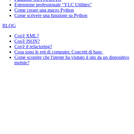
Estensione professionale "YLC Utilities"
Come creare una macro Python
Come scrivere una funzione su Python
BLOG
Cos'è XML?
Cos'è JSON?
Cos'è il refactoring?
Cosa sono le reti di computer. Concetti di base.
Come scoprire che l'utente ha visitato il sito da un dispositivo
mobile?