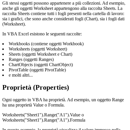
Gli stessi oggetti possono appartenere a più collezioni. Ad esempio,
anche gli oggetti Worksheet appartengono alla raccolta Sheets. La
raccolta Sheets contiene tutti i fogli presenti nella cartella di lavoro:
sia i grafici, che sono anche considerati fogli (Chart), sia i fogli dati
(Worksheet).
In VBA Excel esistono le seguenti raccolte:
Workbooks (contiene oggetti Workbook)
Worksheets (oggetti Worksheet)
Sheets (oggetti Worksheet e Chart)
Ranges (oggetti Ranges)
ChartObjects (oggetti ChartObject)
PivotTable (oggetti PivotTable)
e molti altri...
Proprietà (Properties)
Ogni oggetto in VBA ha proprietà. Ad esempio, un oggetto Range
ha una proprietà Value o Formula.
Worksheets("Sheet1").Range("A1").Value o
Worksheets("Sheet1").Range("A1").Formula
In questo esempio, la proprietà visualizza il valore immesso nella