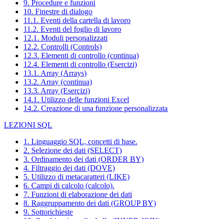
9. Procedure e funzioni
10. Finestre di dialogo
11.1. Eventi della cartella di lavoro
11.2. Eventi del foglio di lavoro
12.1. Moduli personalizzati
12.2. Controlli (Controls)
12.3. Elementi di controllo (continua)
12.4. Elementi di controllo (Esercizi)
13.1. Array (Arrays)
13.2. Array (continua)
13.3. Array (Esercizi)
14.1. Utilizzo delle funzioni Excel
14.2. Creazione di una funzione personalizzata
LEZIONI SQL
1. Linguaggio SQL, concetti di base.
2. Selezione dei dati (SELECT)
3. Ordinamento dei dati (ORDER BY)
4. Filtraggio dei dati (DOVE)
5. Utilizzo di metacaratteri (LIKE)
6. Campi di calcolo (calcolo).
7. Funzioni di elaborazione dei dati
8. Raggruppamento dei dati (GROUP BY)
9. Sottorichieste