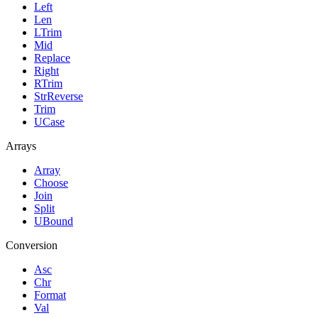
Left
Len
LTrim
Mid
Replace
Right
RTrim
StrReverse
Trim
UCase
Arrays
Array
Choose
Join
Split
UBound
Conversion
Asc
Chr
Format
Val