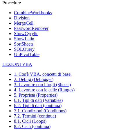
Procedure
CombineWorkbooks
Division
MergeCell
PasswordRemover
ShowCyrylic
ShowLatin
SortSheets
SQLQuery
UnPivotTable
LEZIONI VBA
1. Cos'è VBA, concetti di base.
2. Debug (Debugger)
3. Lavorare con i fogli (Sheets)
4. Lavorare con le celle (Ranges)
5. Proprietà (Properties)
6.1. Tipi di dati (Variables)
6.2. Tipi di dati (continua)
7.1. Condizioni (Conditions)
7.2. Termini (continua)
8.1. Cicli (Loops)
8.2. Cicli (continua)