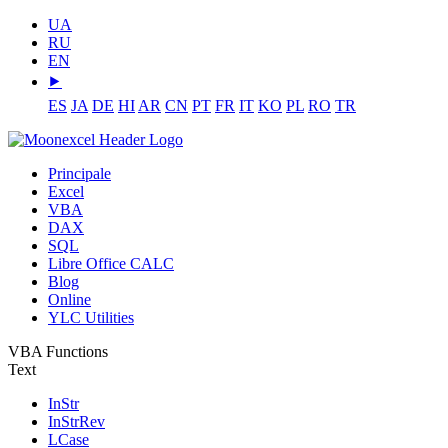
UA
RU
EN
⯈
ES
JA
DE
HI
AR
CN
PT
FR
IT
KO
PL
RO
TR
Principale
Excel
VBA
DAX
SQL
Libre Office CALC
Blog
Online
YLC Utilities
VBA Functions
Text
InStr
InStrRev
LCase