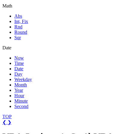
Math
Abs
Int, Fix
Rnd
Round
Sqr
Date
Now
Time
Date
Day
Weekday
Month
Year
Hour
Minute
Second
TOP
❮
❯