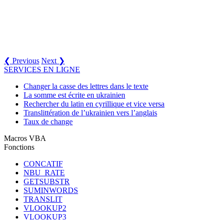
❮ Previous
Next ❯
SERVICES EN LIGNE
Changer la casse des lettres dans le texte
La somme est écrite en ukrainien
Rechercher du latin en cyrillique et vice versa
Translittération de l’ukrainien vers l’anglais
Taux de change
Macros VBA
Fonctions
CONCATIF
NBU_RATE
GETSUBSTR
SUMINWORDS
TRANSLIT
VLOOKUP2
VLOOKUP3