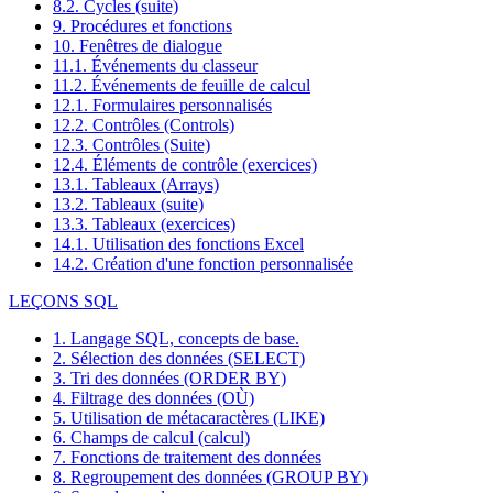
8.2. Cycles (suite)
9. Procédures et fonctions
10. Fenêtres de dialogue
11.1. Événements du classeur
11.2. Événements de feuille de calcul
12.1. Formulaires personnalisés
12.2. Contrôles (Controls)
12.3. Contrôles (Suite)
12.4. Éléments de contrôle (exercices)
13.1. Tableaux (Arrays)
13.2. Tableaux (suite)
13.3. Tableaux (exercices)
14.1. Utilisation des fonctions Excel
14.2. Création d'une fonction personnalisée
LEÇONS SQL
1. Langage SQL, concepts de base.
2. Sélection des données (SELECT)
3. Tri des données (ORDER BY)
4. Filtrage des données (OÙ)
5. Utilisation de métacaractères (LIKE)
6. Champs de calcul (calcul)
7. Fonctions de traitement des données
8. Regroupement des données (GROUP BY)