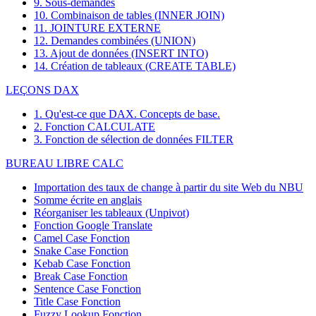
9. Sous-demandes
10. Combinaison de tables (INNER JOIN)
11. JOINTURE EXTERNE
12. Demandes combinées (UNION)
13. Ajout de données (INSERT INTO)
14. Création de tableaux (CREATE TABLE)
LEÇONS DAX
1. Qu'est-ce que DAX. Concepts de base.
2. Fonction CALCULATE
3. Fonction de sélection de données FILTER
BUREAU LIBRE CALC
Importation des taux de change à partir du site Web du NBU
Somme écrite en anglais
Réorganiser les tableaux (Unpivot)
Fonction
Google Translate
Camel Case Fonction
Snake Case Fonction
Kebab Case Fonction
Break Case Fonction
Sentence Case Fonction
Title Case Fonction
Fuzzy Lookup
Fonction