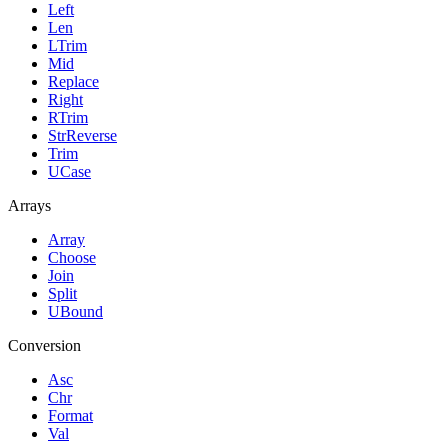
Left
Len
LTrim
Mid
Replace
Right
RTrim
StrReverse
Trim
UCase
Arrays
Array
Choose
Join
Split
UBound
Conversion
Asc
Chr
Format
Val