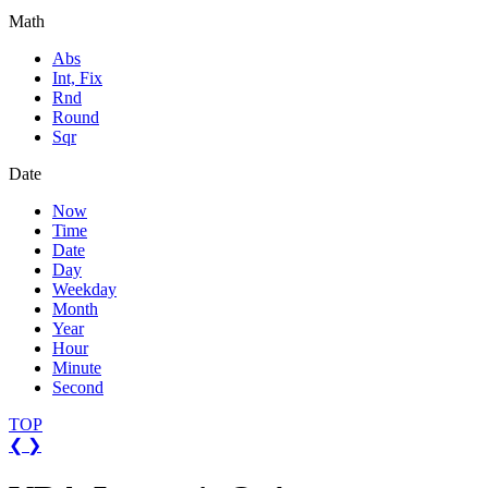
Math
Abs
Int, Fix
Rnd
Round
Sqr
Date
Now
Time
Date
Day
Weekday
Month
Year
Hour
Minute
Second
TOP
❮
❯