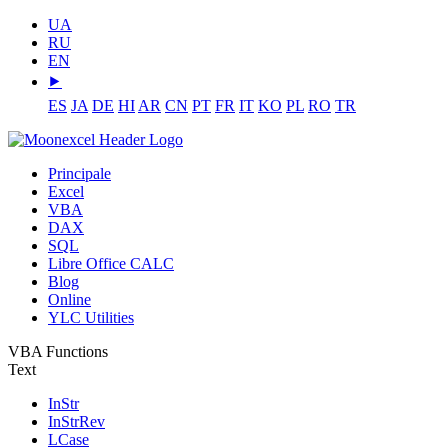
UA
RU
EN
⯈
ES
JA
DE
HI
AR
CN
PT
FR
IT
KO
PL
RO
TR
Principale
Excel
VBA
DAX
SQL
Libre Office CALC
Blog
Online
YLC Utilities
VBA Functions
Text
InStr
InStrRev
LCase