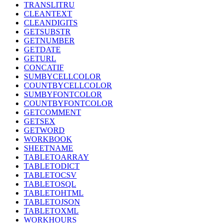
TRANSLITRU
CLEANTEXT
CLEANDIGITS
GETSUBSTR
GETNUMBER
GETDATE
GETURL
CONCATIF
SUMBYCELLCOLOR
COUNTBYCELLCOLOR
SUMBYFONTCOLOR
COUNTBYFONTCOLOR
GETCOMMENT
GETSEX
GETWORD
WORKBOOK
SHEETNAME
TABLETOARRAY
TABLETODICT
TABLETOCSV
TABLETOSQL
TABLETOHTML
TABLETOJSON
TABLETOXML
WORKHOURS