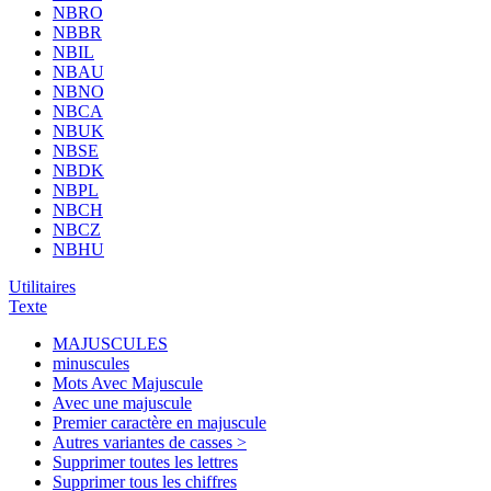
NBRO
NBBR
NBIL
NBAU
NBNO
NBCA
NBUK
NBSE
NBDK
NBPL
NBCH
NBCZ
NBHU
Utilitaires
Texte
MAJUSCULES
minuscules
Mots Avec Majuscule
Avec une majuscule
Premier caractère en majuscule
Autres variantes de casses >
Supprimer toutes les lettres
Supprimer tous les chiffres