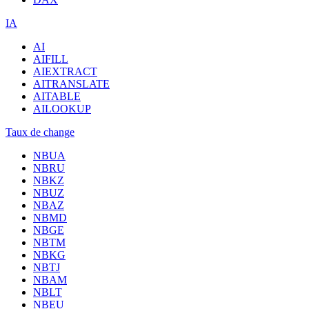
IA
AI
AIFILL
AIEXTRACT
AITRANSLATE
AITABLE
AILOOKUP
Taux de change
NBUA
NBRU
NBKZ
NBUZ
NBAZ
NBMD
NBGE
NBTM
NBKG
NBTJ
NBAM
NBLT
NBEU