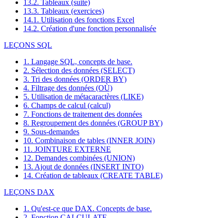
13.2. Tableaux (suite)
13.3. Tableaux (exercices)
14.1. Utilisation des fonctions Excel
14.2. Création d'une fonction personnalisée
LEÇONS SQL
1. Langage SQL, concepts de base.
2. Sélection des données (SELECT)
3. Tri des données (ORDER BY)
4. Filtrage des données (OÙ)
5. Utilisation de métacaractères (LIKE)
6. Champs de calcul (calcul)
7. Fonctions de traitement des données
8. Regroupement des données (GROUP BY)
9. Sous-demandes
10. Combinaison de tables (INNER JOIN)
11. JOINTURE EXTERNE
12. Demandes combinées (UNION)
13. Ajout de données (INSERT INTO)
14. Création de tableaux (CREATE TABLE)
LEÇONS DAX
1. Qu'est-ce que DAX. Concepts de base.
2. Fonction CALCULATE