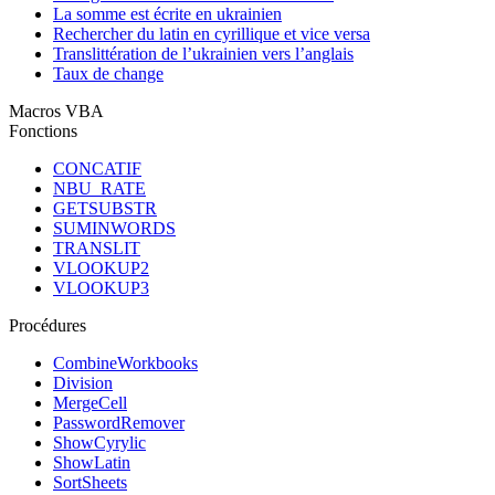
La somme est écrite en ukrainien
Rechercher du latin en cyrillique et vice versa
Translittération de l’ukrainien vers l’anglais
Taux de change
Macros VBA
Fonctions
CONCATIF
NBU_RATE
GETSUBSTR
SUMINWORDS
TRANSLIT
VLOOKUP2
VLOOKUP3
Procédures
CombineWorkbooks
Division
MergeCell
PasswordRemover
ShowCyrylic
ShowLatin
SortSheets