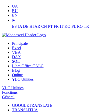
UA
RU
EN
⯈
ES
JA
DE
HI
AR
CN
PT
FR
IT
KO
PL
RO
TR
Principale
Excel
VBA
DAX
SQL
Libre Office CALC
Blog
Online
YLC Utilities
YLC Utilities
Fonctions
Général
GOOGLETRANSLATE
TRANSLITUA