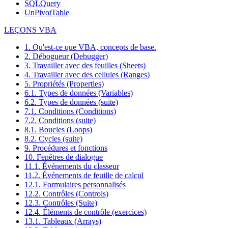
SQLQuery
UnPivotTable
LEÇONS VBA
1. Qu'est-ce que VBA, concepts de base.
2. Débogueur (Debugger)
3. Travailler avec des feuilles (Sheets)
4. Travailler avec des cellules (Ranges)
5. Propriétés (Properties)
6.1. Types de données (Variables)
6.2. Types de données (suite)
7.1. Conditions (Conditions)
7.2. Conditions (suite)
8.1. Boucles (Loops)
8.2. Cycles (suite)
9. Procédures et fonctions
10. Fenêtres de dialogue
11.1. Événements du classeur
11.2. Événements de feuille de calcul
12.1. Formulaires personnalisés
12.2. Contrôles (Controls)
12.3. Contrôles (Suite)
12.4. Éléments de contrôle (exercices)
13.1. Tableaux (Arrays)