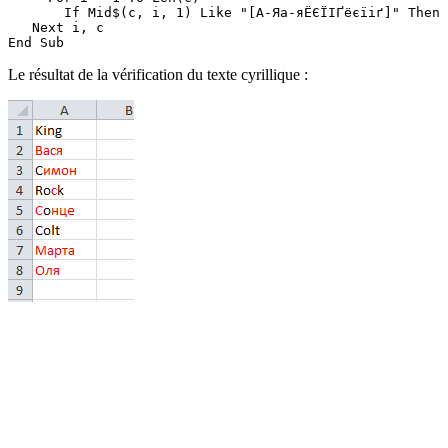
       If Mid$(c, i, 1) Like "[А-Яа-яЁЄЇІҐёєїіґ]" Then 
   Next i, c

Le résultat de la vérification du texte cyrillique :