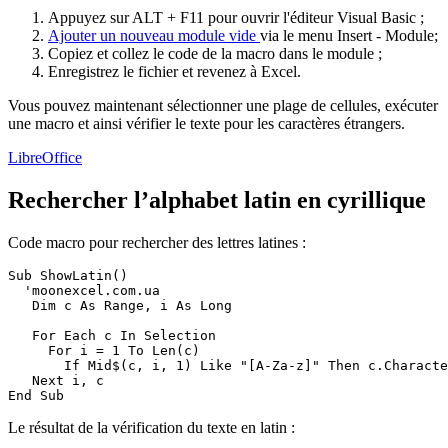
Appuyez sur ALT + F11 pour ouvrir l'éditeur Visual Basic ;
Ajouter un nouveau module vide
via le menu
Insert - Module
;
Copiez et collez le code de la macro dans le module ;
Enregistrez le fichier et revenez à Excel.
Vous pouvez maintenant sélectionner une plage de cellules, exécuter
une macro et ainsi vérifier le texte pour les caractères étrangers.
LibreOffice
Rechercher l’alphabet latin en cyrillique
Code macro pour rechercher des lettres latines :
Sub ShowLatin()

  'moonexcel.com.ua

   Dim c As Range, i As Long

   For Each c In Selection

     For i = 1 To Len(c)

       If Mid$(c, i, 1) Like "[A-Za-z]" Then c.Characte
   Next i, c

Le résultat de la vérification du texte en latin :