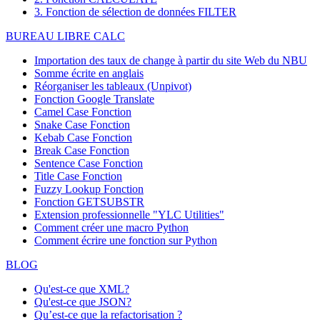
3. Fonction de sélection de données FILTER
BUREAU LIBRE CALC
Importation des taux de change à partir du site Web du NBU
Somme écrite en anglais
Réorganiser les tableaux (Unpivot)
Fonction
Google Translate
Camel Case Fonction
Snake Case Fonction
Kebab Case Fonction
Break Case Fonction
Sentence Case Fonction
Title Case Fonction
Fuzzy Lookup
Fonction
Fonction GETSUBSTR
Extension professionnelle "YLC Utilities"
Comment créer une macro Python
Comment écrire une fonction sur Python
BLOG
Qu'est-ce que XML?
Qu'est-ce que JSON?
Qu’est-ce que la refactorisation ?