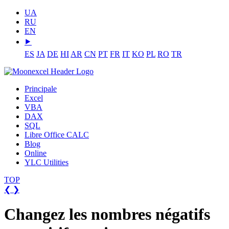
UA
RU
EN
⯈
ES
JA
DE
HI
AR
CN
PT
FR
IT
KO
PL
RO
TR
Principale
Excel
VBA
DAX
SQL
Libre Office CALC
Blog
Online
YLC Utilities
TOP
❮
❯
Changez les nombres négatifs