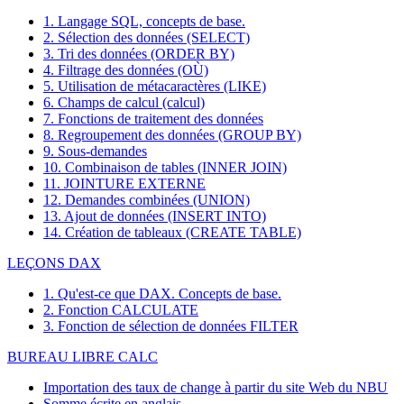
1. Langage SQL, concepts de base.
2. Sélection des données (SELECT)
3. Tri des données (ORDER BY)
4. Filtrage des données (OÙ)
5. Utilisation de métacaractères (LIKE)
6. Champs de calcul (calcul)
7. Fonctions de traitement des données
8. Regroupement des données (GROUP BY)
9. Sous-demandes
10. Combinaison de tables (INNER JOIN)
11. JOINTURE EXTERNE
12. Demandes combinées (UNION)
13. Ajout de données (INSERT INTO)
14. Création de tableaux (CREATE TABLE)
LEÇONS DAX
1. Qu'est-ce que DAX. Concepts de base.
2. Fonction CALCULATE
3. Fonction de sélection de données FILTER
BUREAU LIBRE CALC
Importation des taux de change à partir du site Web du NBU
Somme écrite en anglais