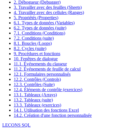
2. Débogueur (Debugger)
3. Travailler avec des feuilles (Sheets)
4. Travailler avec des cellules (Ranges)
5. Propriétés (Properties)
6.1. Types de données (Variables)
6.2. Types de données (suite)
7.1. Conditions (Conditions)
7.2. Conditions (suite)
8.1. Boucles (Loops)
8.2. Cycles (suite)
9. Procédures et fonctions
10. Fenêtres de dialogue
11.1. Événements du classeur
11.2. Événements de feuille de calcul
12.1. Formulaires personnalisés
12.2. Contrôles (Controls)
12.3. Contrôles (Suite)
12.4. Éléments de contrôle (exercices)
13.1. Tableaux (Arrays)
13.2. Tableaux (suite)
13.3. Tableaux (exercices)
14.1. Utilisation des fonctions Excel
14.2. Création d'une fonction personnalisée
LEÇONS SQL