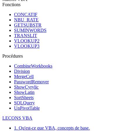
Fonctions
CONCATIF
NBU_RATE
GETSUBSTR
SUMINWORDS
TRANSLIT
VLOOKUP2
VLOOKUP3
Procédures
CombineWorkbooks
Division
MergeCell
PasswordRemover
ShowCyrylic
ShowLatin
SortSheets
SQLQuery
UnPivotTable
LEÇONS VBA
1. Qu'est-ce que VBA, concepts de base.