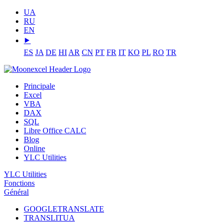
UA
RU
EN
⯈
ES
JA
DE
HI
AR
CN
PT
FR
IT
KO
PL
RO
TR
Principale
Excel
VBA
DAX
SQL
Libre Office CALC
Blog
Online
YLC Utilities
YLC Utilities
Fonctions
Général
GOOGLETRANSLATE
TRANSLITUA