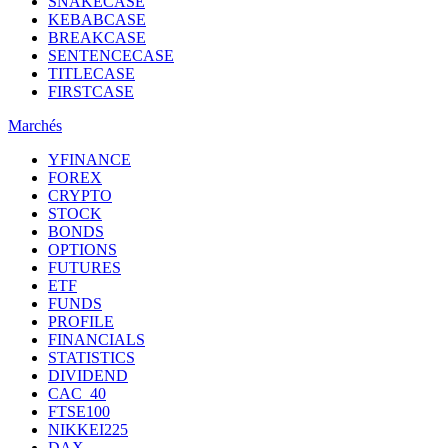
SNAKECASE
KEBABCASE
BREAKCASE
SENTENCECASE
TITLECASE
FIRSTCASE
Marchés
YFINANCE
FOREX
CRYPTO
STOCK
BONDS
OPTIONS
FUTURES
ETF
FUNDS
PROFILE
FINANCIALS
STATISTICS
DIVIDEND
CAC_40
FTSE100
NIKKEI225
DAX