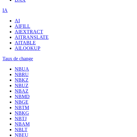
IA
AI
AIFILL
AIEXTRACT
AITRANSLATE
AITABLE
AILOOKUP
Taux de change
NBUA
NBRU
NBKZ
NBUZ
NBAZ
NBMD
NBGE
NBTM
NBKG
NBTJ
NBAM
NBLT
NBEU