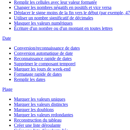
Remplir les cellules avec leur valeur formatée
Changer les nombres négatifs en positifs et vice versa
Déplacer le signe moins de la fin vers le début (par exemple, 47
Utiliser un nombre significatif de décimales
Masquer les valeurs numériques
Écriture d'un nombre ou d'un montant en toutes lettres
Date
Conversion/reconnaissance de dates
Conversion automatique de date
Reconnaissance rapide de dates
Supprimer le composant temporel
Marquer les jours de week-end
Formatage rapide de dates
Remplir les dates
Plage
Marquer les valeurs uniques
Marquer les valeurs distinctes
Marquer les doublons
Marquer les valeurs redondantes
Reconstruction du tableau
Créer une liste déroulante