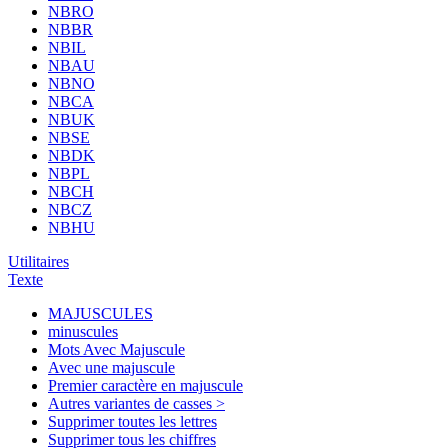
NBRO
NBBR
NBIL
NBAU
NBNO
NBCA
NBUK
NBSE
NBDK
NBPL
NBCH
NBCZ
NBHU
Utilitaires
Texte
MAJUSCULES
minuscules
Mots Avec Majuscule
Avec une majuscule
Premier caractère en majuscule
Autres variantes de casses >
Supprimer toutes les lettres
Supprimer tous les chiffres