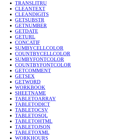
TRANSLITRU
CLEANTEXT
CLEANDIGITS
GETSUBSTR
GETNUMBER
GETDATE
GETURL
CONCATIF
SUMBYCELLCOLOR
COUNTBYCELLCOLOR
SUMBYFONTCOLOR
COUNTBYFONTCOLOR
GETCOMMENT
GETSEX
GETWORD
WORKBOOK
SHEETNAME
TABLETOARRAY
TABLETODICT
TABLETOCSV
TABLETOSQL
TABLETOHTML
TABLETOJSON
TABLETOXML
WORKHOURS