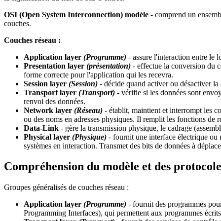
OSI (Open System Interconnection)
modèle
- comprend un ensemble
couches.
Couches réseau :
Application layer
(Programme)
- assure l'interaction entre le 
Presentation layer
(présentation)
- effectue la conversion du c
forme correcte pour l'application qui les recevra.
Session layer
(Session)
- décide quand activer ou désactiver l
Transport layer
(Transport)
- vérifie si les données sont env
renvoi des données.
Network layer
(Réseau)
- établit, maintient et interrompt le
ou des noms en adresses physiques. Il remplit les fonctions de ro
Data-Link
- gère la transmission physique, le cadrage (assembla
Physical layer
(Physique)
- fournit une interface électrique o
systèmes en interaction. Transmet des bits de données à déplace
Compréhension du modèle et des protocol
Groupes généralisés de couches réseau :
Application layer
(Programme)
- fournit des programmes pour 
Programming Interfaces), qui permettent aux programmes écrits 