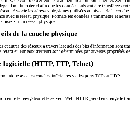
de flux, de contrôle d'erreurs et d'authentification pour Internet. Sert d'i
dépendant du matériel afin que les données puissent être transférées ent
 réseau. Associe les adresses physiques (utilisées au niveau de la couche
face avec le réseau physique. Formate les données à transmettre et adres
nsmises sur un réseau physique.
eils de la couche physique
les et autres des réseaux à travers lesquels des bits d'information sont 
retard et leur taux d'erreur) sont déterminées par diverses propriétés d
 logicielle
(HTTP, FTP, Telnet)
ommunique avec les couches inférieures via les ports TCP ou UDP.
tion entre le navigateur et le serveur Web. NTTR prend en charge le tr