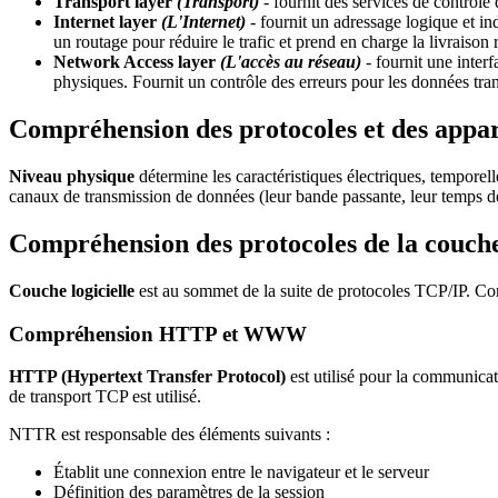
Transport layer
(Transport)
- fournit des services de contrôle 
Internet layer
(L'Internet)
- fournit un adressage logique et in
un routage pour réduire le trafic et prend en charge la livraison
Network Access layer
(L'accès au réseau)
- fournit une inter
physiques. Fournit un contrôle des erreurs pour les données tra
Compréhension des protocoles et des appar
Niveau physique
détermine les caractéristiques électriques, temporel
canaux de transmission de données (leur bande passante, leur temps de 
Compréhension des protocoles de la couche
Couche logicielle
est au sommet de la suite de protocoles TCP/IP. C
Compréhension
HTTP
et
WWW
HTTP (Hypertext Transfer Protocol)
est utilisé pour la communica
de transport TCP est utilisé.
NTTR est responsable des éléments suivants :
Établit une connexion entre le navigateur et le serveur
Définition des paramètres de la session