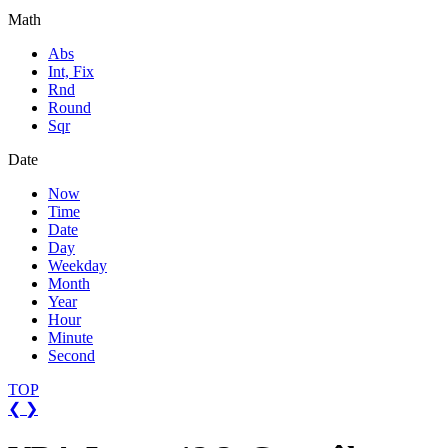
Math
Abs
Int, Fix
Rnd
Round
Sqr
Date
Now
Time
Date
Day
Weekday
Month
Year
Hour
Minute
Second
TOP
❮
❯