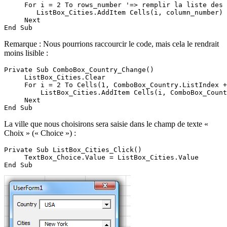
     For i = 2 To rows_number '=> remplir la liste des 
        ListBox_Cities.AddItem Cells(i, column_number)

     Next

Remarque : Nous pourrions raccourcir le code, mais cela le rendrait
moins lisible :
Private Sub ComboBox_Country_Change()

     ListBox_Cities.Clear

     For i = 2 To Cells(1, ComboBox_Country.ListIndex +
         ListBox_Cities.AddItem Cells(i, ComboBox_Count
     Next

La ville que nous choisirons sera saisie dans le champ de texte «
Choix » (« Choice ») :
Private Sub ListBox_Cities_Click()

     TextBox_Choice.Value = ListBox_Cities.Value
