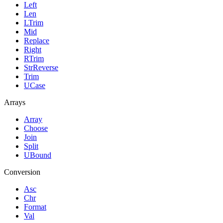
Left
Len
LTrim
Mid
Replace
Right
RTrim
StrReverse
Trim
UCase
Arrays
Array
Choose
Join
Split
UBound
Conversion
Asc
Chr
Format
Val