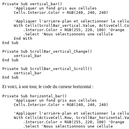
Private Sub vertical_bar()

     'Appliquer un fond gris aux cellules

     Cells.Interior.Color = RGB(240, 240, 240)

     'Appliquer l'arrière-plan et sélectionner la cellu
     With Cells(ScrollBar_vertical.Value, ActiveCell.Co
         .Interior.Color = RGB(255, 220, 100) 'Orange

         .Select 'Nous sélectionnons une cellule

     End With

End Sub

Private Sub ScrollBar_vertical_Change()

     vertical_bar

End Sub

Private Sub ScrollBar_vertical_Scroll()

     vertical_bar

Et voici, à son tour, le code du curseur horizontal :
Private Sub horizontal_bar()

     'Appliquer un fond gris aux cellules

     Cells.Interior.Color = RGB(240, 240, 240)

     'Appliquer l'arrière-plan et sélectionner la cellu
     With Cells(ActiveCell.Row, ScrollBar_horizontal.Va
         .Interior.Color = RGB(255, 220, 100) 'Orange

         .Select 'Nous sélectionnons une cellule
