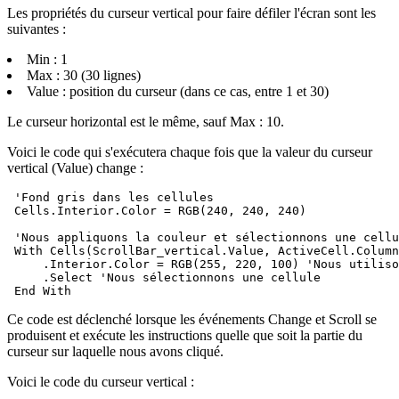
Les propriétés du curseur vertical pour faire défiler l'écran sont les
suivantes :
Min : 1
Max : 30 (30 lignes)
Value : position du curseur (dans ce cas, entre 1 et 30)
Le curseur horizontal est le même, sauf Max : 10.
Voici le code qui s'exécutera chaque fois que la valeur du curseur
vertical (Value) change :
 'Fond gris dans les cellules

 Cells.Interior.Color = RGB(240, 240, 240)

 'Nous appliquons la couleur et sélectionnons une cellu
 With Cells(ScrollBar_vertical.Value, ActiveCell.Column
     .Interior.Color = RGB(255, 220, 100) 'Nous utiliso
     .Select 'Nous sélectionnons une cellule

Ce code est déclenché lorsque les événements Change et Scroll se
produisent et exécute les instructions quelle que soit la partie du
curseur sur laquelle nous avons cliqué.
Voici le code du curseur vertical :