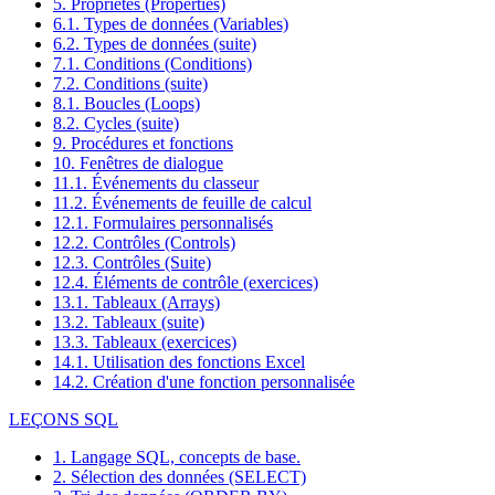
5. Propriétés (Properties)
6.1. Types de données (Variables)
6.2. Types de données (suite)
7.1. Conditions (Conditions)
7.2. Conditions (suite)
8.1. Boucles (Loops)
8.2. Cycles (suite)
9. Procédures et fonctions
10. Fenêtres de dialogue
11.1. Événements du classeur
11.2. Événements de feuille de calcul
12.1. Formulaires personnalisés
12.2. Contrôles (Controls)
12.3. Contrôles (Suite)
12.4. Éléments de contrôle (exercices)
13.1. Tableaux (Arrays)
13.2. Tableaux (suite)
13.3. Tableaux (exercices)
14.1. Utilisation des fonctions Excel
14.2. Création d'une fonction personnalisée
LEÇONS SQL
1. Langage SQL, concepts de base.
2. Sélection des données (SELECT)