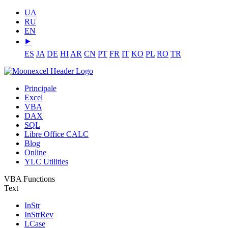
UA
RU
EN
⯈
ES
JA
DE
HI
AR
CN
PT
FR
IT
KO
PL
RO
TR
Principale
Excel
VBA
DAX
SQL
Libre Office CALC
Blog
Online
YLC Utilities
VBA Functions
Text
InStr
InStrRev
LCase