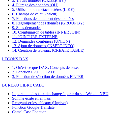
3. Tri des données (ORDER BY)
4. Filtrage des données (OÙ)
5. Utilisation de métacaractères (LIKE)
6. Champs de calcul (calcul)
7. Fonctions de traitement des données
8. Regroupement des données (GROUP BY)
9. Sous-demandes
10. Combinaison de tables (INNER JOIN)
11. JOINTURE EXTERNE
12. Demandes combinées (UNION)
13. Ajout de données (INSERT INTO)
14. Création de tableaux (CREATE TABLE)
LEÇONS DAX
1. Qu'est-ce que DAX. Concepts de base.
2. Fonction CALCULATE
3. Fonction de sélection de données FILTER
BUREAU LIBRE CALC
Importation des taux de change à partir du site Web du NBU
Somme écrite en anglais
Réorganiser les tableaux (Unpivot)
Fonction
Google Translate
Camel Case Fonction