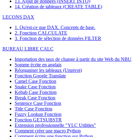
13. Ajout de données (INSERT INTO)
14. Création de tableaux (CREATE TABLE)
LEÇONS DAX
1. Qu'est-ce que DAX. Concepts de base.
2. Fonction CALCULATE
3. Fonction de sélection de données FILTER
BUREAU LIBRE CALC
Importation des taux de change à partir du site Web du NBU
Somme écrite en anglais
Réorganiser les tableaux (Unpivot)
Fonction
Google Translate
Camel Case Fonction
Snake Case Fonction
Kebab Case Fonction
Break Case Fonction
Sentence Case Fonction
Title Case Fonction
Fuzzy Lookup
Fonction
Fonction GETSUBSTR
Extension professionnelle "YLC Utilities"
Comment créer une macro Python
Comment écrire une fonction sur Python