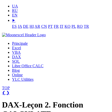
UA
RU
EN
⯈
ES
JA
DE
HI
AR
CN
PT
FR
IT
KO
PL
RO
TR
Principale
Excel
VBA
DAX
SQL
Libre Office CALC
Blog
Online
YLC Utilities
TOP
❮
❯
DAX-Leçon 2. Fonction