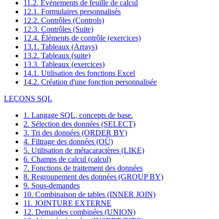
11.2. Événements de feuille de calcul
12.1. Formulaires personnalisés
12.2. Contrôles (Controls)
12.3. Contrôles (Suite)
12.4. Éléments de contrôle (exercices)
13.1. Tableaux (Arrays)
13.2. Tableaux (suite)
13.3. Tableaux (exercices)
14.1. Utilisation des fonctions Excel
14.2. Création d'une fonction personnalisée
LEÇONS SQL
1. Langage SQL, concepts de base.
2. Sélection des données (SELECT)
3. Tri des données (ORDER BY)
4. Filtrage des données (OÙ)
5. Utilisation de métacaractères (LIKE)
6. Champs de calcul (calcul)
7. Fonctions de traitement des données
8. Regroupement des données (GROUP BY)
9. Sous-demandes
10. Combinaison de tables (INNER JOIN)
11. JOINTURE EXTERNE
12. Demandes combinées (UNION)