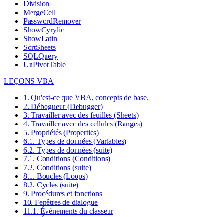
Division
MergeCell
PasswordRemover
ShowCyrylic
ShowLatin
SortSheets
SQLQuery
UnPivotTable
LEÇONS VBA
1. Qu'est-ce que VBA, concepts de base.
2. Débogueur (Debugger)
3. Travailler avec des feuilles (Sheets)
4. Travailler avec des cellules (Ranges)
5. Propriétés (Properties)
6.1. Types de données (Variables)
6.2. Types de données (suite)
7.1. Conditions (Conditions)
7.2. Conditions (suite)
8.1. Boucles (Loops)
8.2. Cycles (suite)
9. Procédures et fonctions
10. Fenêtres de dialogue
11.1. Événements du classeur