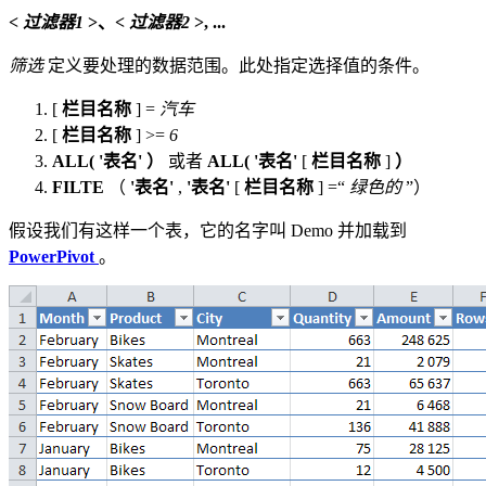
<
过滤器1
>、<
过滤器2
>, ...
筛选
定义要处理的数据范围。此处指定选择值的条件。
[
栏目名称
] =
汽车
[
栏目名称
] >=
6
ALL(
'表名'
）
或者
ALL(
'表名'
[
栏目名称
]
）
FILTE
（
'表名'
,
'表名'
[
栏目名称
] =“
绿色的
”）
假设我们有这样一个表，它的名字叫
Demo
并加载到
PowerPivot
。