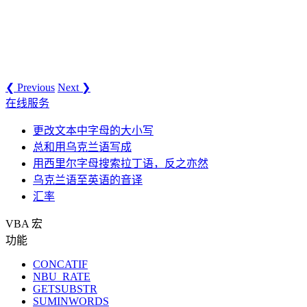
❮ Previous
Next ❯
在线服务
更改文本中字母的大小写
总和用乌克兰语写成
用西里尔字母搜索拉丁语，反之亦然
乌克兰语至英语的音译
汇率
VBA 宏
功能
CONCATIF
NBU_RATE
GETSUBSTR
SUMINWORDS