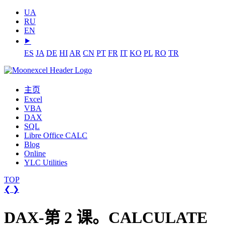
UA
RU
EN
⯈
ES
JA
DE
HI
AR
CN
PT
FR
IT
KO
PL
RO
TR
主页
Excel
VBA
DAX
SQL
Libre Office CALC
Blog
Online
YLC Utilities
TOP
❮
❯
DAX-第 2 课。CALCULATE