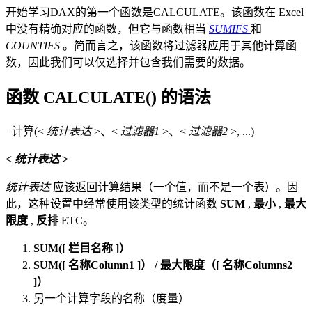
开始学习DAX的第一个函数是CALCULATE。该函数在 Excel
中没有精确对应的函数，但它与函数相当
SUMIFS
和
COUNTIFS
。简而言之，该函数将过滤器应用于其他计算函
数，因此我们可以仅选择并包含我们需要的数据。
函数 CALCULATE() 的语法
=计算(<
统计表达
>、<
过滤器1
>、<
过滤器2
>, ...)
<
统计表达
>
统计表达
应该返回计算结果（一个值，而不是一个表）。因
此，这种设置中经常使用该类型的统计函数
SUM
,
最小
,
最大
限度
,
反排
ETC。
SUM([
栏目名称
]）
SUM([
名称Column1
]） / 最大限度（[
名称Columns2
]）
另一个计算字段的名称（度量）