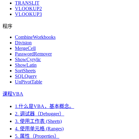
TRANSLIT
VLOOKUP2
VLOOKUP3
程序
CombineWorkbooks
Division
MergeCell
PasswordRemover
ShowCyrylic
ShowLatin
SortSheets
SQLQuery
UnPivotTable
课程VBA
1.什么是VBA，基本概念。
2. 调试器（Debugger）
3. 使用工作表 (Sheets)
4. 使用单元格 (Ranges)
5. 属性（Properties）