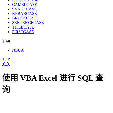
CAMELCASE
SNAKECASE
KEBABCASE
BREAKCASE
SENTENCECASE
TITLECASE
FIRSTCASE
汇率
NBUA
TOP
❮
❯
使用 VBA Excel 进行 SQL 查
询