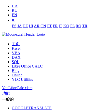
UA
RU
EN
⯈
ES
JA
DE
HI
AR
CN
PT
FR
IT
KO
PL
RO
TR
主页
Excel
VBA
DAX
SQL
Libre Office CALC
Blog
Online
YLC Utilities
YouLibreCalc.xlam
功能
一般的
GOOGLETRANSLATE