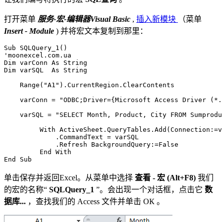
打开菜单
服务-宏-编辑器Visual Basic
,
插入新模块
（菜单
Insert - Module
) 并将宏文本复制到那里：
Sub SQLQuery_1()

'moonexcel.com.ua

Dim varConn As String

Dim varSQL  As String

    Range("A1").CurrentRegion.ClearContents

    varConn = "ODBC;Driver={Microsoft Access Driver (*.
    varSQL = "SELECT Month, Product, City FROM Sumprodu
         With ActiveSheet.QueryTables.Add(Connection:=v
             .CommandText = varSQL

             .Refresh BackgroundQuery:=False

         End With

单击保存并返回Excel。从菜单中选择
查看 - 宏 (Alt+F8)
我们
的宏的名称“
SQLQuery_1
”。会出现一个对话框，点击它
数
据库...
，查找我们的 Access 文件并单击
ОК
。