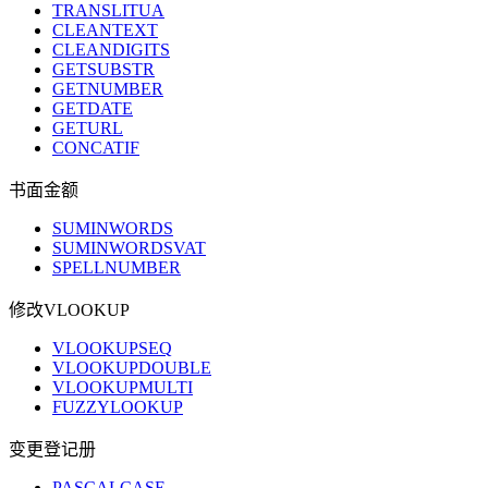
TRANSLITUA
CLEANTEXT
CLEANDIGITS
GETSUBSTR
GETNUMBER
GETDATE
GETURL
CONCATIF
书面金额
SUMINWORDS
SUMINWORDSVAT
SPELLNUMBER
修改VLOOKUP
VLOOKUPSEQ
VLOOKUPDOUBLE
VLOOKUPMULTI
FUZZYLOOKUP
变更登记册
PASCALCASE