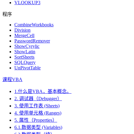
VLOOKUP3
程序
CombineWorkbooks
Division
MergeCell
PasswordRemover
ShowCyrylic
ShowLatin
SortSheets
SQLQuery
UnPivotTable
课程VBA
1.什么是VBA，基本概念。
2. 调试器（Debugger）
3. 使用工作表 (Sheets)
4. 使用单元格 (Ranges)
5. 属性（Properties）
6.1.数据类型 (Variables)