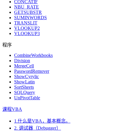
CONCATIF
NBU_RATE
GETSUBSTR
SUMINWORDS
TRANSLIT
VLOOKUP2
VLOOKUP3
程序
CombineWorkbooks
Division
MergeCell
PasswordRemover
ShowCyrylic
ShowLatin
SortSheets
SQLQuery
UnPivotTable
课程VBA
1.什么是VBA，基本概念。
2. 调试器（Debugger）