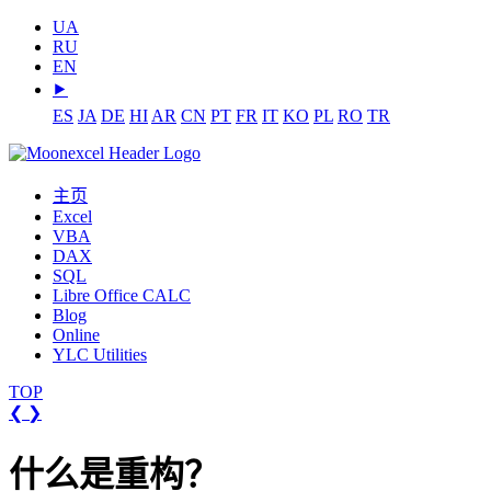
UA
RU
EN
⯈
ES
JA
DE
HI
AR
CN
PT
FR
IT
KO
PL
RO
TR
主页
Excel
VBA
DAX
SQL
Libre Office CALC
Blog
Online
YLC Utilities
TOP
❮
❯
什么是重构？