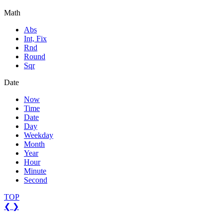
Math
Abs
Int, Fix
Rnd
Round
Sqr
Date
Now
Time
Date
Day
Weekday
Month
Year
Hour
Minute
Second
TOP
❮
❯