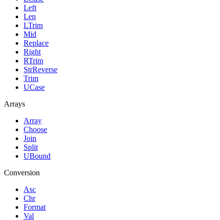
Left
Len
LTrim
Mid
Replace
Right
RTrim
StrReverse
Trim
UCase
Arrays
Array
Choose
Join
Split
UBound
Conversion
Asc
Chr
Format
Val