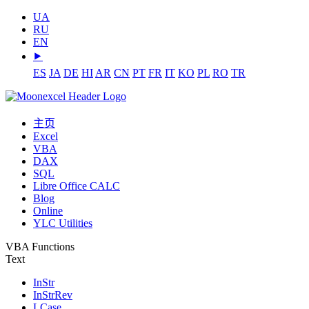
UA
RU
EN
⯈
ES
JA
DE
HI
AR
CN
PT
FR
IT
KO
PL
RO
TR
主页
Excel
VBA
DAX
SQL
Libre Office CALC
Blog
Online
YLC Utilities
VBA Functions
Text
InStr
InStrRev
LCase