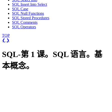
SQL Insert Into Select
SQL Case
SQL Null Functions
SQL Stored Procedures
SQL Comments
SQL Operators
TOP
❮
❯
SQL-第 1 课。SQL 语言。基
本概念。