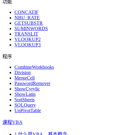
功能
CONCATIF
NBU_RATE
GETSUBSTR
SUMINWORDS
TRANSLIT
VLOOKUP2
VLOOKUP3
程序
CombineWorkbooks
Division
MergeCell
PasswordRemover
ShowCyrylic
ShowLatin
SortSheets
SQLQuery
UnPivotTable
课程VBA
1.什么是VBA，基本概念。