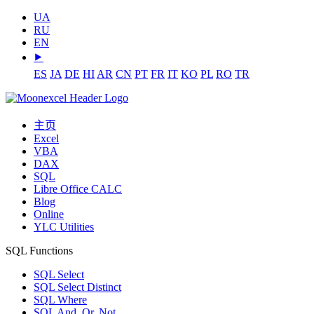
UA
RU
EN
⯈
ES
JA
DE
HI
AR
CN
PT
FR
IT
KO
PL
RO
TR
主页
Excel
VBA
DAX
SQL
Libre Office CALC
Blog
Online
YLC Utilities
SQL Functions
SQL Select
SQL Select Distinct
SQL Where
SQL And, Or, Not