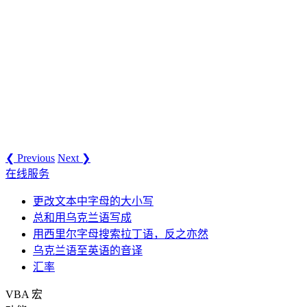
❮ Previous
Next ❯
在线服务
更改文本中字母的大小写
总和用乌克兰语写成
用西里尔字母搜索拉丁语，反之亦然
乌克兰语至英语的音译
汇率
VBA 宏