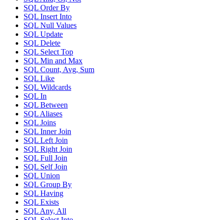
SQL Order By
SQL Insert Into
SQL Null Values
SQL Update
SQL Delete
SQL Select Top
SQL Min and Max
SQL Count, Avg, Sum
SQL Like
SQL Wildcards
SQL In
SQL Between
SQL Aliases
SQL Joins
SQL Inner Join
SQL Left Join
SQL Right Join
SQL Full Join
SQL Self Join
SQL Union
SQL Group By
SQL Having
SQL Exists
SQL Any, All
SQL Select Into