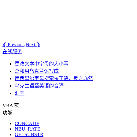
❮ Previous
Next ❯
在线服务
更改文本中字母的大小写
总和用乌克兰语写成
用西里尔字母搜索拉丁语，反之亦然
乌克兰语至英语的音译
汇率
VBA 宏
功能
CONCATIF
NBU_RATE
GETSUBSTR