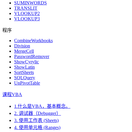
SUMINWORDS
TRANSLIT
VLOOKUP2
VLOOKUP3
程序
CombineWorkbooks
Division
MergeCell
PasswordRemover
ShowCyrylic
ShowLatin
SortSheets
SQLQuery
UnPivotTable
课程VBA
1.什么是VBA，基本概念。
2. 调试器（Debugger）
3. 使用工作表 (Sheets)
4. 使用单元格 (Ranges)