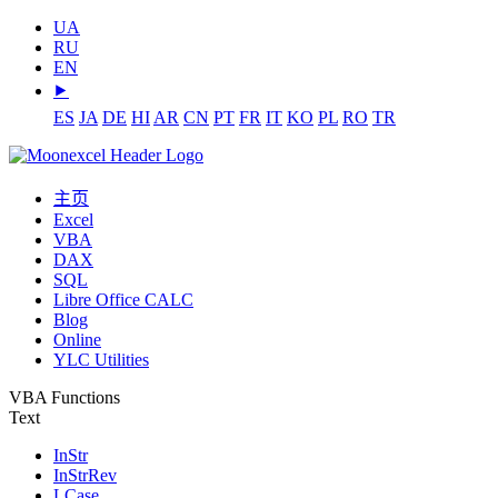
UA
RU
EN
⯈
ES
JA
DE
HI
AR
CN
PT
FR
IT
KO
PL
RO
TR
主页
Excel
VBA
DAX
SQL
Libre Office CALC
Blog
Online
YLC Utilities
VBA Functions
Text
InStr
InStrRev
LCase