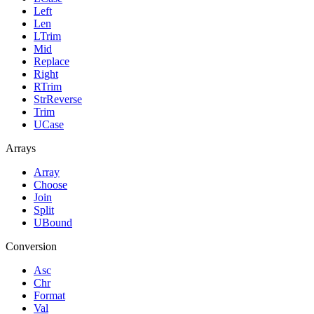
Left
Len
LTrim
Mid
Replace
Right
RTrim
StrReverse
Trim
UCase
Arrays
Array
Choose
Join
Split
UBound
Conversion
Asc
Chr
Format
Val