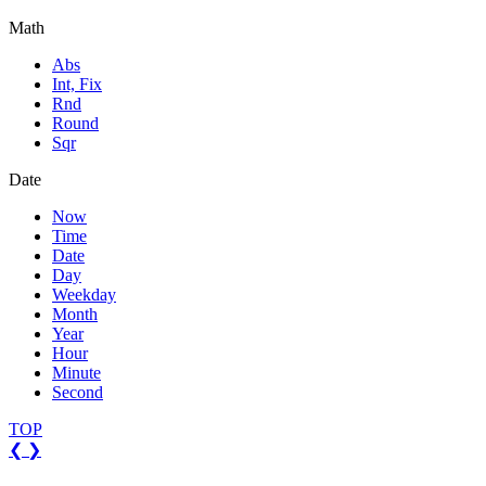
Math
Abs
Int, Fix
Rnd
Round
Sqr
Date
Now
Time
Date
Day
Weekday
Month
Year
Hour
Minute
Second
TOP
❮
❯