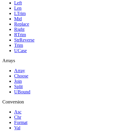
Left
Len
LTrim
Mid
Replace
Right
RTrim
StrReverse
Trim
UCase
Arrays
Array
Choose
Join
Split
UBound
Conversion
Asc
Chr
Format
Val