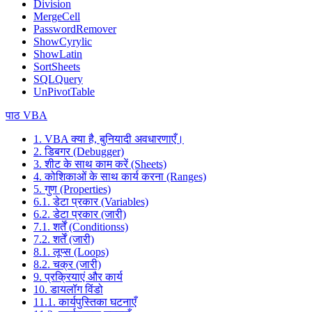
Division
MergeCell
PasswordRemover
ShowCyrylic
ShowLatin
SortSheets
SQLQuery
UnPivotTable
पाठ VBA
1. VBA क्या है, बुनियादी अवधारणाएँ।
2. डिबगर (Debugger)
3. शीट के साथ काम करें (Sheets)
4. कोशिकाओं के साथ कार्य करना (Ranges)
5. गुण (Properties)
6.1. डेटा प्रकार (Variables)
6.2. डेटा प्रकार (जारी)
7.1. शर्तें (Conditionss)
7.2. शर्तें (जारी)
8.1. लूप्स (Loops)
8.2. चक्र (जारी)
9. प्रक्रियाएं और कार्य
10. डायलॉग विंडो
11.1. कार्यपुस्तिका घटनाएँ