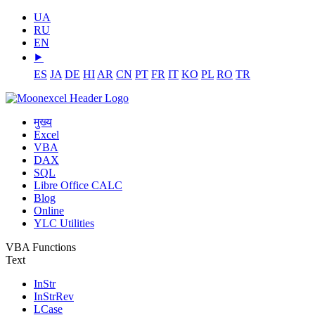
UA
RU
EN
⯈
ES
JA
DE
HI
AR
CN
PT
FR
IT
KO
PL
RO
TR
मुख्य
Excel
VBA
DAX
SQL
Libre Office CALC
Blog
Online
YLC Utilities
VBA Functions
Text
InStr
InStrRev
LCase