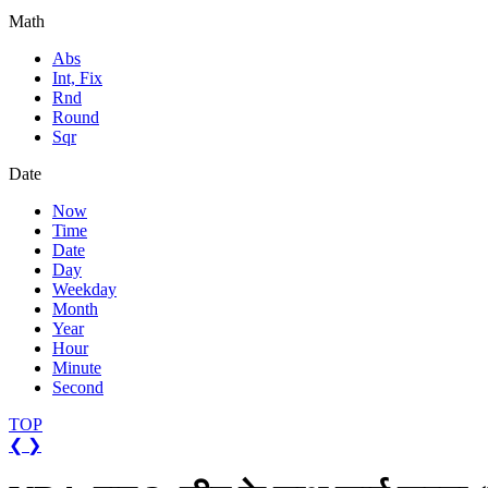
Math
Abs
Int, Fix
Rnd
Round
Sqr
Date
Now
Time
Date
Day
Weekday
Month
Year
Hour
Minute
Second
TOP
❮
❯