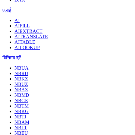
एआई
AI
AIFILL
AIEXTRACT
AITRANSLATE
AITABLE
AILOOKUP
विनिमय दरें
NBUA
NBRU
NBKZ
NBUZ
NBAZ
NBMD
NBGE
NBTM
NBKG
NBTJ
NBAM
NBLT
NBEU