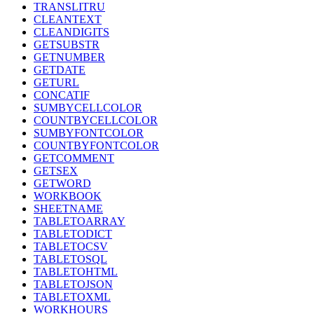
TRANSLITRU
CLEANTEXT
CLEANDIGITS
GETSUBSTR
GETNUMBER
GETDATE
GETURL
CONCATIF
SUMBYCELLCOLOR
COUNTBYCELLCOLOR
SUMBYFONTCOLOR
COUNTBYFONTCOLOR
GETCOMMENT
GETSEX
GETWORD
WORKBOOK
SHEETNAME
TABLETOARRAY
TABLETODICT
TABLETOCSV
TABLETOSQL
TABLETOHTML
TABLETOJSON
TABLETOXML
WORKHOURS