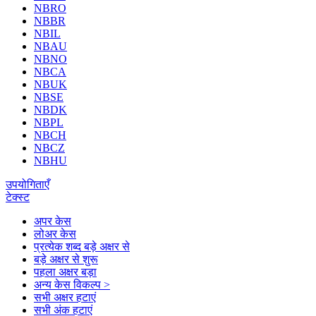
NBRO
NBBR
NBIL
NBAU
NBNO
NBCA
NBUK
NBSE
NBDK
NBPL
NBCH
NBCZ
NBHU
उपयोगिताएँ
टेक्स्ट
अपर केस
लोअर केस
प्रत्येक शब्द बड़े अक्षर से
बड़े अक्षर से शुरू
पहला अक्षर बड़ा
अन्य केस विकल्प >
सभी अक्षर हटाएं
सभी अंक हटाएं