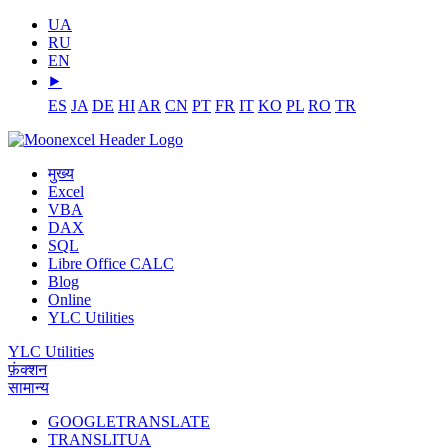
UA
RU
EN
⯈
ES
JA
DE
HI
AR
CN
PT
FR
IT
KO
PL
RO
TR
मुख्य
Excel
VBA
DAX
SQL
Libre Office CALC
Blog
Online
YLC Utilities
YLC Utilities
फ़ंक्शन
सामान्य
GOOGLETRANSLATE
TRANSLITUA