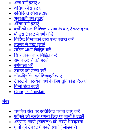
अन्य वर्ण हटाएं >
अंतिम स्पेस हटाएं
अतिरिक्त स्पेस हटाएं
शुरुआती वर्ण हटाएं
अंतिम वर्ण हटाएं
वर्णों की एक निश्चित संख्या के बाद टेक्स्ट हटाएं
मौजूदा टेक्स्ट में वर्ण जोड़ें
निर्दिष्ट विभाजकों द्वारा शब्द प्राप्त करें
टेक्स्ट से शब्द हटाएं
लैटिन अक्षर चिह्नित करें
सिरिलिक अक्षर चिह्नित करें
समान अक्षरों को बदलें
वर्णमाला भरें
टेक्स्ट को उल्टा करें
नॉन-प्रिंटिंग वर्ण दिखाएं/छिपाएं
टेक्स्ट के प्रत्येक वर्ण के लिए यूनिकोड दिखाएं
निजी डेटा बदलें
Google Translate
नंबर
चयनित सेल पर अतिरिक्त गणना लागू करें
फ़ॉर्मूले को उनके गणना किए गए मानों में बदलें
अप्राप्य नंबरों (टेक्स्ट?) को नंबरों में बदलना
मानों को टेक्स्ट में बदलें (आगे ' जोड़कर)