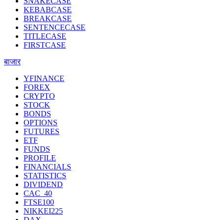
SNAKECASE
KEBABCASE
BREAKCASE
SENTENCECASE
TITLECASE
FIRSTCASE
बाजार
YFINANCE
FOREX
CRYPTO
STOCK
BONDS
OPTIONS
FUTURES
ETF
FUNDS
PROFILE
FINANCIALS
STATISTICS
DIVIDEND
CAC_40
FTSE100
NIKKEI225
DAX