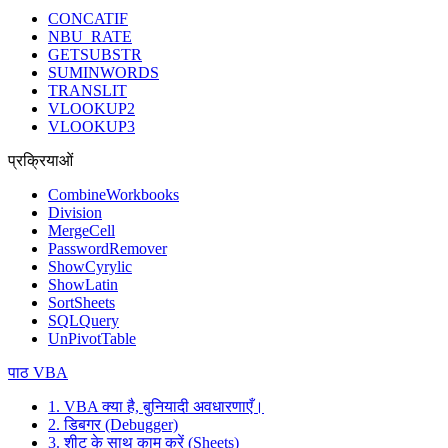
CONCATIF
NBU_RATE
GETSUBSTR
SUMINWORDS
TRANSLIT
VLOOKUP2
VLOOKUP3
प्रक्रियाओं
CombineWorkbooks
Division
MergeCell
PasswordRemover
ShowCyrylic
ShowLatin
SortSheets
SQLQuery
UnPivotTable
पाठ VBA
1. VBA क्या है, बुनियादी अवधारणाएँ।
2. डिबगर (Debugger)
3. शीट के साथ काम करें (Sheets)