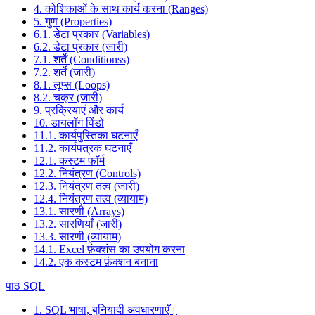
4. कोशिकाओं के साथ कार्य करना (Ranges)
5. गुण (Properties)
6.1. डेटा प्रकार (Variables)
6.2. डेटा प्रकार (जारी)
7.1. शर्तें (Conditionss)
7.2. शर्तें (जारी)
8.1. लूप्स (Loops)
8.2. चक्र (जारी)
9. प्रक्रियाएं और कार्य
10. डायलॉग विंडो
11.1. कार्यपुस्तिका घटनाएँ
11.2. कार्यपत्रक घटनाएँ
12.1. कस्टम फॉर्म
12.2. नियंत्रण (Controls)
12.3. नियंत्रण तत्व (जारी)
12.4. नियंत्रण तत्व (व्यायाम)
13.1. सारणी (Arrays)
13.2. सारणियाँ (जारी)
13.3. सारणी (व्यायाम)
14.1. Excel फ़ंक्शंस का उपयोग करना
14.2. एक कस्टम फ़ंक्शन बनाना
पाठ SQL
1. SQL भाषा, बुनियादी अवधारणाएँ।