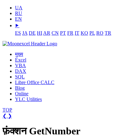
UA
RU
EN
⯈
ES
JA
DE
HI
AR
CN
PT
FR
IT
KO
PL
RO
TR
मुख्य
Excel
VBA
DAX
SQL
Libre Office CALC
Blog
Online
YLC Utilities
TOP
❮
❯
फ़ंक्शन GetNumber