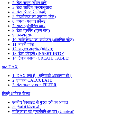
2. डेटा चयन (चयन करें)
3. डेटा सॉर्टिंग (क्रमानुसार)
4. डेटा फ़िल्टरिंग (कहां)
5. मेटाचैक्टर का उपयोग (जैसे)
6. गणना (गणना) फ़ील्ड
7. डाटा प्रोसेसिंग कार्य
8. डेटा ग्रुपिंग (ग्रुप बाय)
9. उप-अनुरोध
10. तालिकाओं का संयोजन (आंतरिक जोड़)
11. बाहरी जोड़
12. संयुक्त अनुरोध (यूनियन)
13. डेटा जोड़ना (INSERT INTO)
14. टेबल बनाना (CREATE TABLE)
पाठ DAX
1. DAX क्या है। बुनियादी अवधारणाओं।
2. फ़ंक्शन CALCULATE
3. डेटा चयन फ़ंक्शन FILTER
लिब्रे ऑफिस कैल्क
एनबीयू वेबसाइट से मुद्रा दरों का आयात
अंग्रेजी में लिखा योग
तालिकाओं को पुनर्व्यवस्थित करें (Unpivot)