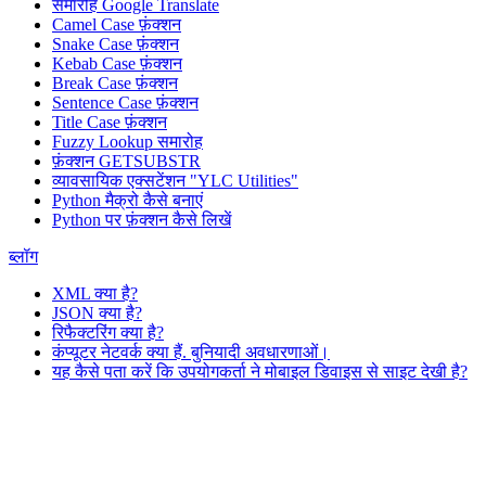
समारोह
Google Translate
Camel Case फ़ंक्शन
Snake Case फ़ंक्शन
Kebab Case फ़ंक्शन
Break Case फ़ंक्शन
Sentence Case फ़ंक्शन
Title Case फ़ंक्शन
Fuzzy Lookup
समारोह
फ़ंक्शन GETSUBSTR
व्यावसायिक एक्सटेंशन "YLC Utilities"
Python मैक्रो कैसे बनाएं
Python पर फ़ंक्शन कैसे लिखें
ब्लॉग
XML क्या है?
JSON क्या है?
रिफैक्टरिंग क्या है?
कंप्यूटर नेटवर्क क्या हैं. बुनियादी अवधारणाओं।
यह कैसे पता करें कि उपयोगकर्ता ने मोबाइल डिवाइस से साइट देखी है?