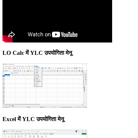
LO Calc में YLC उपयोगिता मेनू
Excel में YLC उपयोगिता मेनू