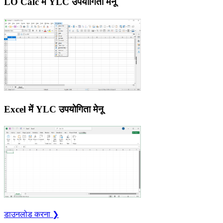
LO Calc में YLC उपयोगिता मेनू
Excel में YLC उपयोगिता मेनू
डाउनलोड करना ❯