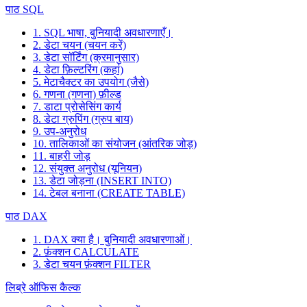
पाठ SQL
1. SQL भाषा, बुनियादी अवधारणाएँ।
2. डेटा चयन (चयन करें)
3. डेटा सॉर्टिंग (क्रमानुसार)
4. डेटा फ़िल्टरिंग (कहां)
5. मेटाचैक्टर का उपयोग (जैसे)
6. गणना (गणना) फ़ील्ड
7. डाटा प्रोसेसिंग कार्य
8. डेटा ग्रुपिंग (ग्रुप बाय)
9. उप-अनुरोध
10. तालिकाओं का संयोजन (आंतरिक जोड़)
11. बाहरी जोड़
12. संयुक्त अनुरोध (यूनियन)
13. डेटा जोड़ना (INSERT INTO)
14. टेबल बनाना (CREATE TABLE)
पाठ DAX
1. DAX क्या है। बुनियादी अवधारणाओं।
2. फ़ंक्शन CALCULATE
3. डेटा चयन फ़ंक्शन FILTER
लिब्रे ऑफिस कैल्क