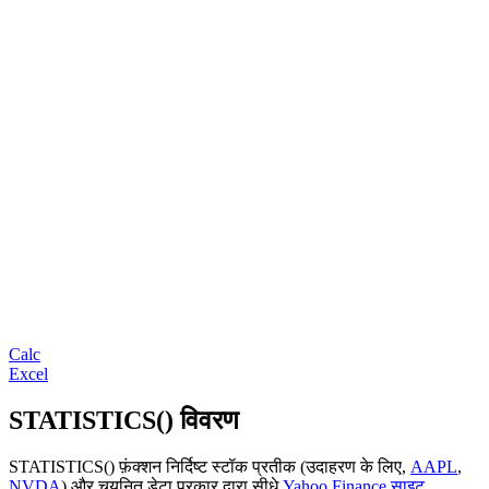
Calc
Excel
STATISTICS() विवरण
STATISTICS() फ़ंक्शन निर्दिष्ट स्टॉक प्रतीक (उदाहरण के लिए,
AAPL
,
NVDA
) और चयनित डेटा प्रकार द्वारा सीधे
Yahoo Finance साइट