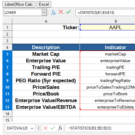
LibreOffice Calc
Excel