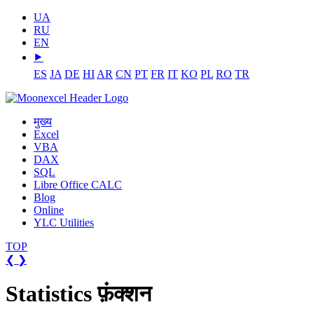
UA
RU
EN
⯈
ES
JA
DE
HI
AR
CN
PT
FR
IT
KO
PL
RO
TR
मुख्य
Excel
VBA
DAX
SQL
Libre Office CALC
Blog
Online
YLC Utilities
TOP
❮
❯
Statistics फ़ंक्शन