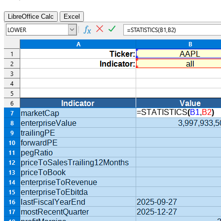
LibreOffice Calc
Excel