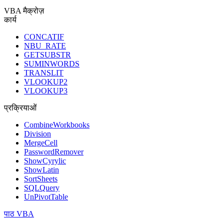
VBA मैक्रोज़
कार्य
CONCATIF
NBU_RATE
GETSUBSTR
SUMINWORDS
TRANSLIT
VLOOKUP2
VLOOKUP3
प्रक्रियाओं
CombineWorkbooks
Division
MergeCell
PasswordRemover
ShowCyrylic
ShowLatin
SortSheets
SQLQuery
UnPivotTable
पाठ VBA