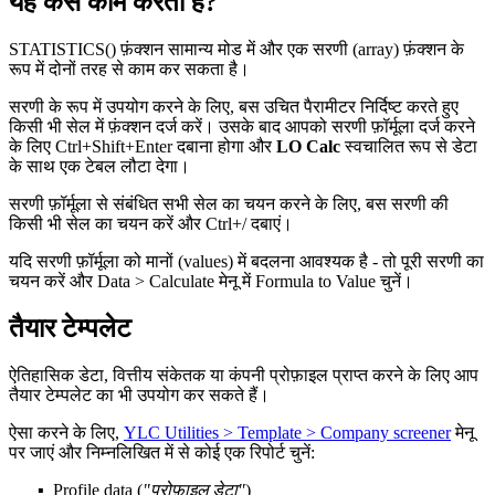
यह कैसे काम करता है?
STATISTICS() फ़ंक्शन सामान्य मोड में और एक सरणी (array) फ़ंक्शन के
रूप में दोनों तरह से काम कर सकता है।
सरणी के रूप में उपयोग करने के लिए, बस उचित पैरामीटर निर्दिष्ट करते हुए
किसी भी सेल में फ़ंक्शन दर्ज करें। उसके बाद आपको सरणी फ़ॉर्मूला दर्ज करने
के लिए Ctrl+Shift+Enter दबाना होगा और
LO Calc
स्वचालित रूप से डेटा
के साथ एक टेबल लौटा देगा।
सरणी फ़ॉर्मूला से संबंधित सभी सेल का चयन करने के लिए, बस सरणी की
किसी भी सेल का चयन करें और Ctrl+
/
दबाएं।
यदि सरणी फ़ॉर्मूला को मानों (values) में बदलना आवश्यक है - तो पूरी सरणी का
चयन करें और
Data > Calculate
मेनू में
Formula to Value
चुनें।
तैयार टेम्पलेट
ऐतिहासिक डेटा, वित्तीय संकेतक या कंपनी प्रोफ़ाइल प्राप्त करने के लिए आप
तैयार टेम्पलेट का भी उपयोग कर सकते हैं।
ऐसा करने के लिए,
YLC Utilities > Template > Company screener
मेनू
पर जाएं और निम्नलिखित में से कोई एक रिपोर्ट चुनें:
Profile data
(
"प्रोफ़ाइल डेटा"
)