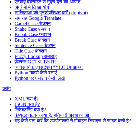
एनबीयू वेबसाइट से मुद्रा दरों का आयात
अंग्रेजी में लिखा योग
तालिकाओं को पुनर्व्यवस्थित करें (Unpivot)
समारोह
Google Translate
Camel Case फ़ंक्शन
Snake Case फ़ंक्शन
Kebab Case फ़ंक्शन
Break Case फ़ंक्शन
Sentence Case फ़ंक्शन
Title Case फ़ंक्शन
Fuzzy Lookup
समारोह
फ़ंक्शन GETSUBSTR
व्यावसायिक एक्सटेंशन "YLC Utilities"
Python मैक्रो कैसे बनाएं
Python पर फ़ंक्शन कैसे लिखें
ब्लॉग
XML क्या है?
JSON क्या है?
रिफैक्टरिंग क्या है?
कंप्यूटर नेटवर्क क्या हैं. बुनियादी अवधारणाओं।
यह कैसे पता करें कि उपयोगकर्ता ने मोबाइल डिवाइस से साइट देखी है?