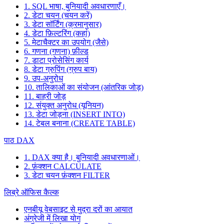
1. SQL भाषा, बुनियादी अवधारणाएँ।
2. डेटा चयन (चयन करें)
3. डेटा सॉर्टिंग (क्रमानुसार)
4. डेटा फ़िल्टरिंग (कहां)
5. मेटाचैक्टर का उपयोग (जैसे)
6. गणना (गणना) फ़ील्ड
7. डाटा प्रोसेसिंग कार्य
8. डेटा ग्रुपिंग (ग्रुप बाय)
9. उप-अनुरोध
10. तालिकाओं का संयोजन (आंतरिक जोड़)
11. बाहरी जोड़
12. संयुक्त अनुरोध (यूनियन)
13. डेटा जोड़ना (INSERT INTO)
14. टेबल बनाना (CREATE TABLE)
पाठ DAX
1. DAX क्या है। बुनियादी अवधारणाओं।
2. फ़ंक्शन CALCULATE
3. डेटा चयन फ़ंक्शन FILTER
लिब्रे ऑफिस कैल्क
एनबीयू वेबसाइट से मुद्रा दरों का आयात
अंग्रेजी में लिखा योग