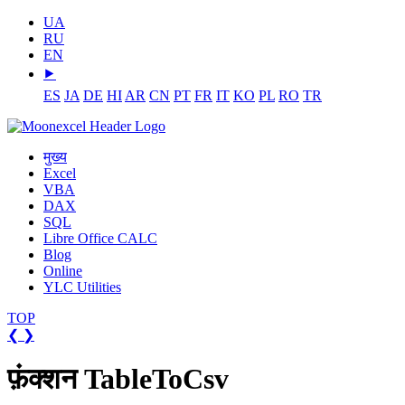
UA
RU
EN
⯈
ES
JA
DE
HI
AR
CN
PT
FR
IT
KO
PL
RO
TR
मुख्य
Excel
VBA
DAX
SQL
Libre Office CALC
Blog
Online
YLC Utilities
TOP
❮
❯
फ़ंक्शन TableToCsv