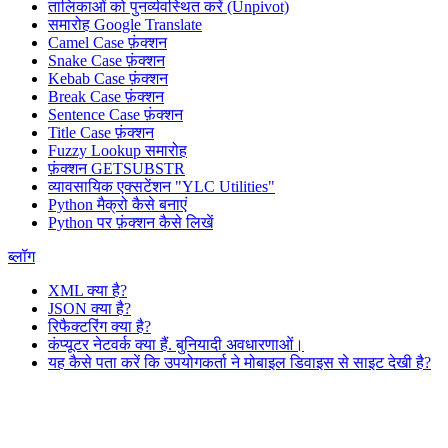
तालिकाओं को पुनर्व्यवस्थित करें (Unpivot)
समारोह
Google Translate
Camel Case फ़ंक्शन
Snake Case फ़ंक्शन
Kebab Case फ़ंक्शन
Break Case फ़ंक्शन
Sentence Case फ़ंक्शन
Title Case फ़ंक्शन
Fuzzy Lookup
समारोह
फ़ंक्शन GETSUBSTR
व्यावसायिक एक्सटेंशन "YLC Utilities"
Python मैक्रो कैसे बनाएं
Python पर फ़ंक्शन कैसे लिखें
ब्लॉग
XML क्या है?
JSON क्या है?
रिफैक्टरिंग क्या है?
कंप्यूटर नेटवर्क क्या हैं. बुनियादी अवधारणाओं।
यह कैसे पता करें कि उपयोगकर्ता ने मोबाइल डिवाइस से साइट देखी है?