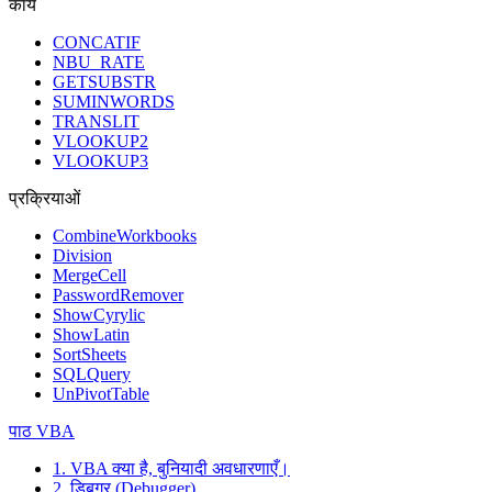
कार्य
CONCATIF
NBU_RATE
GETSUBSTR
SUMINWORDS
TRANSLIT
VLOOKUP2
VLOOKUP3
प्रक्रियाओं
CombineWorkbooks
Division
MergeCell
PasswordRemover
ShowCyrylic
ShowLatin
SortSheets
SQLQuery
UnPivotTable
पाठ VBA
1. VBA क्या है, बुनियादी अवधारणाएँ।
2. डिबगर (Debugger)