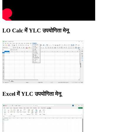
LO Calc में YLC उपयोगिता मेनू
Excel में YLC उपयोगिता मेनू