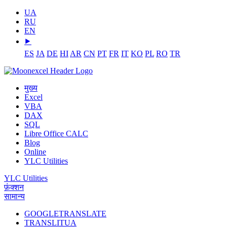
UA
RU
EN
⯈
ES
JA
DE
HI
AR
CN
PT
FR
IT
KO
PL
RO
TR
मुख्य
Excel
VBA
DAX
SQL
Libre Office CALC
Blog
Online
YLC Utilities
YLC Utilities
फ़ंक्शन
सामान्य
GOOGLETRANSLATE
TRANSLITUA