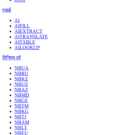
एआई
AI
AIFILL
AIEXTRACT
AITRANSLATE
AITABLE
AILOOKUP
विनिमय दरें
NBUA
NBRU
NBKZ
NBUZ
NBAZ
NBMD
NBGE
NBTM
NBKG
NBTJ
NBAM
NBLT
NBEU