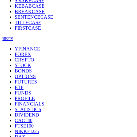
SNAKECASE
KEBABCASE
BREAKCASE
SENTENCECASE
TITLECASE
FIRSTCASE
बाजार
YFINANCE
FOREX
CRYPTO
STOCK
BONDS
OPTIONS
FUTURES
ETF
FUNDS
PROFILE
FINANCIALS
STATISTICS
DIVIDEND
CAC_40
FTSE100
NIKKEI225
DAX