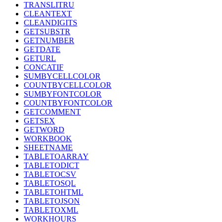
TRANSLITRU
CLEANTEXT
CLEANDIGITS
GETSUBSTR
GETNUMBER
GETDATE
GETURL
CONCATIF
SUMBYCELLCOLOR
COUNTBYCELLCOLOR
SUMBYFONTCOLOR
COUNTBYFONTCOLOR
GETCOMMENT
GETSEX
GETWORD
WORKBOOK
SHEETNAME
TABLETOARRAY
TABLETODICT
TABLETOCSV
TABLETOSQL
TABLETOHTML
TABLETOJSON
TABLETOXML
WORKHOURS