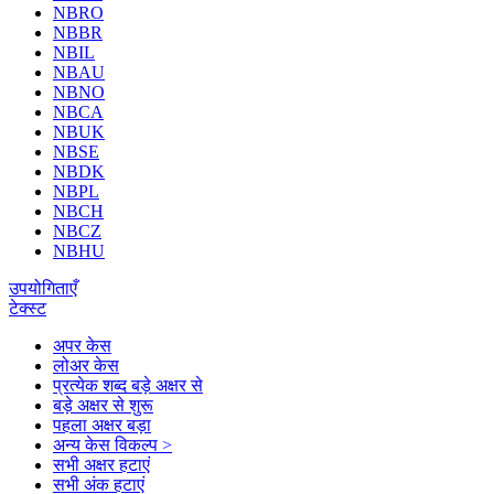
NBRO
NBBR
NBIL
NBAU
NBNO
NBCA
NBUK
NBSE
NBDK
NBPL
NBCH
NBCZ
NBHU
उपयोगिताएँ
टेक्स्ट
अपर केस
लोअर केस
प्रत्येक शब्द बड़े अक्षर से
बड़े अक्षर से शुरू
पहला अक्षर बड़ा
अन्य केस विकल्प >
सभी अक्षर हटाएं
सभी अंक हटाएं