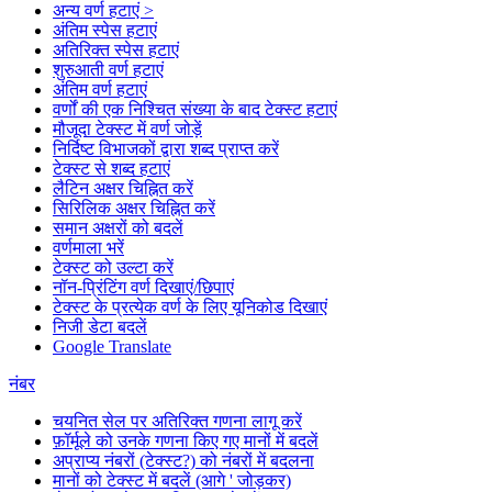
अन्य वर्ण हटाएं >
अंतिम स्पेस हटाएं
अतिरिक्त स्पेस हटाएं
शुरुआती वर्ण हटाएं
अंतिम वर्ण हटाएं
वर्णों की एक निश्चित संख्या के बाद टेक्स्ट हटाएं
मौजूदा टेक्स्ट में वर्ण जोड़ें
निर्दिष्ट विभाजकों द्वारा शब्द प्राप्त करें
टेक्स्ट से शब्द हटाएं
लैटिन अक्षर चिह्नित करें
सिरिलिक अक्षर चिह्नित करें
समान अक्षरों को बदलें
वर्णमाला भरें
टेक्स्ट को उल्टा करें
नॉन-प्रिंटिंग वर्ण दिखाएं/छिपाएं
टेक्स्ट के प्रत्येक वर्ण के लिए यूनिकोड दिखाएं
निजी डेटा बदलें
Google Translate
नंबर
चयनित सेल पर अतिरिक्त गणना लागू करें
फ़ॉर्मूले को उनके गणना किए गए मानों में बदलें
अप्राप्य नंबरों (टेक्स्ट?) को नंबरों में बदलना
मानों को टेक्स्ट में बदलें (आगे ' जोड़कर)