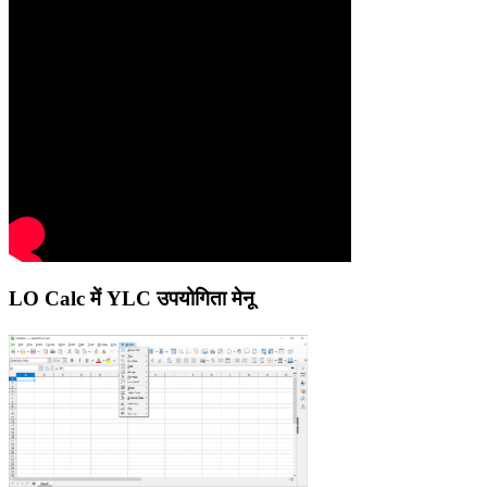
LO Calc में YLC उपयोगिता मेनू