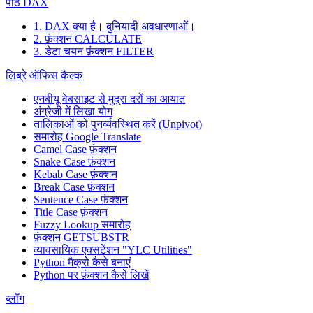
पाठ DAX
1. DAX क्या है। बुनियादी अवधारणाओं।
2. फ़ंक्शन CALCULATE
3. डेटा चयन फ़ंक्शन FILTER
लिब्रे ऑफिस कैल्क
एनबीयू वेबसाइट से मुद्रा दरों का आयात
अंग्रेजी में लिखा योग
तालिकाओं को पुनर्व्यवस्थित करें (Unpivot)
समारोह
Google Translate
Camel Case फ़ंक्शन
Snake Case फ़ंक्शन
Kebab Case फ़ंक्शन
Break Case फ़ंक्शन
Sentence Case फ़ंक्शन
Title Case फ़ंक्शन
Fuzzy Lookup
समारोह
फ़ंक्शन GETSUBSTR
व्यावसायिक एक्सटेंशन "YLC Utilities"
Python मैक्रो कैसे बनाएं
Python पर फ़ंक्शन कैसे लिखें
ब्लॉग