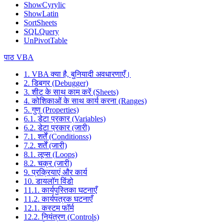
ShowCyrylic
ShowLatin
SortSheets
SQLQuery
UnPivotTable
पाठ VBA
1. VBA क्या है, बुनियादी अवधारणाएँ।
2. डिबगर (Debugger)
3. शीट के साथ काम करें (Sheets)
4. कोशिकाओं के साथ कार्य करना (Ranges)
5. गुण (Properties)
6.1. डेटा प्रकार (Variables)
6.2. डेटा प्रकार (जारी)
7.1. शर्तें (Conditionss)
7.2. शर्तें (जारी)
8.1. लूप्स (Loops)
8.2. चक्र (जारी)
9. प्रक्रियाएं और कार्य
10. डायलॉग विंडो
11.1. कार्यपुस्तिका घटनाएँ
11.2. कार्यपत्रक घटनाएँ
12.1. कस्टम फॉर्म
12.2. नियंत्रण (Controls)