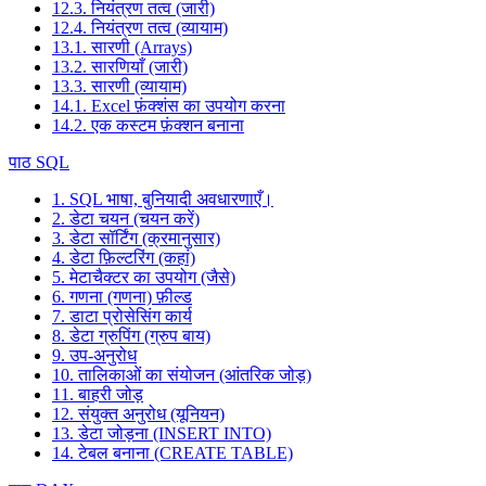
12.3. नियंत्रण तत्व (जारी)
12.4. नियंत्रण तत्व (व्यायाम)
13.1. सारणी (Arrays)
13.2. सारणियाँ (जारी)
13.3. सारणी (व्यायाम)
14.1. Excel फ़ंक्शंस का उपयोग करना
14.2. एक कस्टम फ़ंक्शन बनाना
पाठ SQL
1. SQL भाषा, बुनियादी अवधारणाएँ।
2. डेटा चयन (चयन करें)
3. डेटा सॉर्टिंग (क्रमानुसार)
4. डेटा फ़िल्टरिंग (कहां)
5. मेटाचैक्टर का उपयोग (जैसे)
6. गणना (गणना) फ़ील्ड
7. डाटा प्रोसेसिंग कार्य
8. डेटा ग्रुपिंग (ग्रुप बाय)
9. उप-अनुरोध
10. तालिकाओं का संयोजन (आंतरिक जोड़)
11. बाहरी जोड़
12. संयुक्त अनुरोध (यूनियन)
13. डेटा जोड़ना (INSERT INTO)
14. टेबल बनाना (CREATE TABLE)