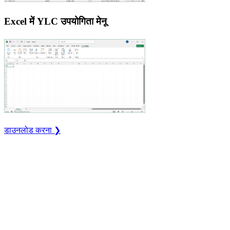
Excel में YLC उपयोगिता मेनू
डाउनलोड करना ❯