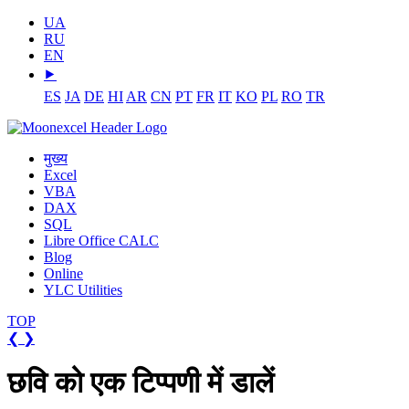
UA
RU
EN
⯈
ES
JA
DE
HI
AR
CN
PT
FR
IT
KO
PL
RO
TR
मुख्य
Excel
VBA
DAX
SQL
Libre Office CALC
Blog
Online
YLC Utilities
TOP
❮
❯
छवि को एक टिप्पणी में डालें