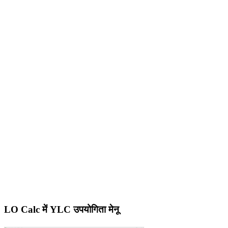
LO Calc में YLC उपयोगिता मेनू