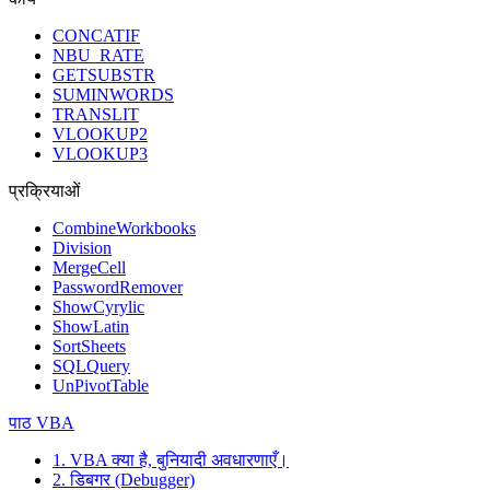
CONCATIF
NBU_RATE
GETSUBSTR
SUMINWORDS
TRANSLIT
VLOOKUP2
VLOOKUP3
प्रक्रियाओं
CombineWorkbooks
Division
MergeCell
PasswordRemover
ShowCyrylic
ShowLatin
SortSheets
SQLQuery
UnPivotTable
पाठ VBA
1. VBA क्या है, बुनियादी अवधारणाएँ।
2. डिबगर (Debugger)