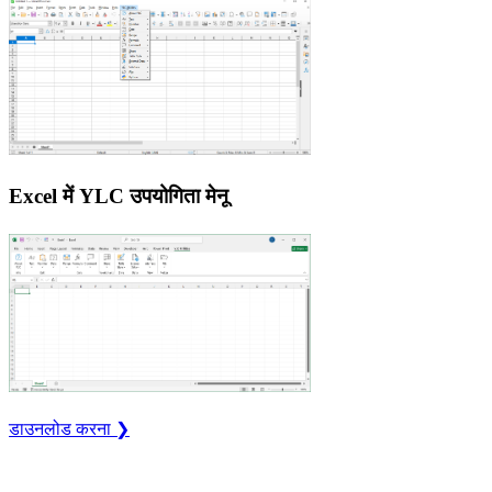
Excel में YLC उपयोगिता मेनू
डाउनलोड करना ❯