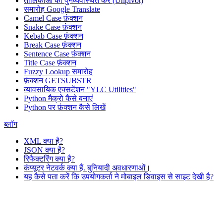
तालिकाओं को पुनर्व्यवस्थित करें (Unpivot)
समारोह
Google Translate
Camel Case फ़ंक्शन
Snake Case फ़ंक्शन
Kebab Case फ़ंक्शन
Break Case फ़ंक्शन
Sentence Case फ़ंक्शन
Title Case फ़ंक्शन
Fuzzy Lookup
समारोह
फ़ंक्शन GETSUBSTR
व्यावसायिक एक्सटेंशन "YLC Utilities"
Python मैक्रो कैसे बनाएं
Python पर फ़ंक्शन कैसे लिखें
ब्लॉग
XML क्या है?
JSON क्या है?
रिफैक्टरिंग क्या है?
कंप्यूटर नेटवर्क क्या हैं. बुनियादी अवधारणाओं।
यह कैसे पता करें कि उपयोगकर्ता ने मोबाइल डिवाइस से साइट देखी है?