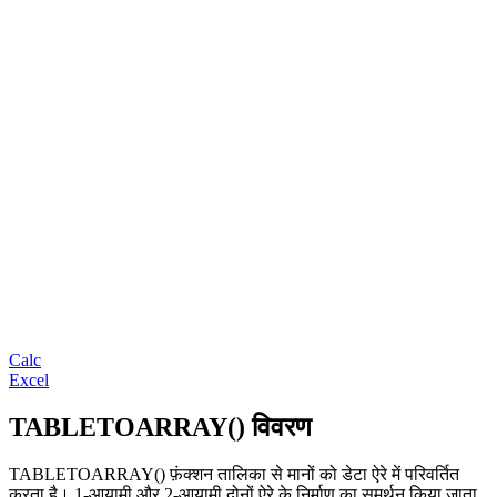
Calc
Excel
TABLETOARRAY() विवरण
TABLETOARRAY() फ़ंक्शन तालिका से मानों को डेटा ऐरे में परिवर्तित
करता है। 1-आयामी और 2-आयामी दोनों ऐरे के निर्माण का समर्थन किया जाता