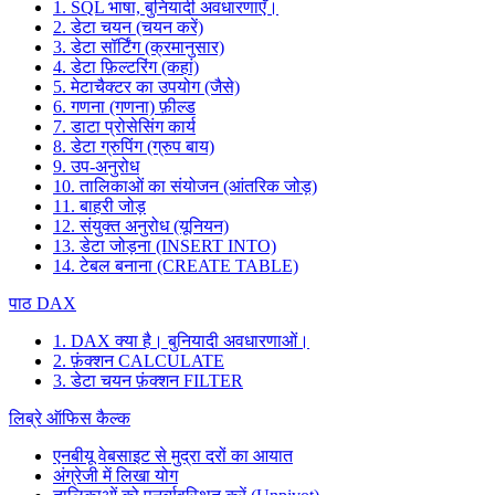
1. SQL भाषा, बुनियादी अवधारणाएँ।
2. डेटा चयन (चयन करें)
3. डेटा सॉर्टिंग (क्रमानुसार)
4. डेटा फ़िल्टरिंग (कहां)
5. मेटाचैक्टर का उपयोग (जैसे)
6. गणना (गणना) फ़ील्ड
7. डाटा प्रोसेसिंग कार्य
8. डेटा ग्रुपिंग (ग्रुप बाय)
9. उप-अनुरोध
10. तालिकाओं का संयोजन (आंतरिक जोड़)
11. बाहरी जोड़
12. संयुक्त अनुरोध (यूनियन)
13. डेटा जोड़ना (INSERT INTO)
14. टेबल बनाना (CREATE TABLE)
पाठ DAX
1. DAX क्या है। बुनियादी अवधारणाओं।
2. फ़ंक्शन CALCULATE
3. डेटा चयन फ़ंक्शन FILTER
लिब्रे ऑफिस कैल्क
एनबीयू वेबसाइट से मुद्रा दरों का आयात
अंग्रेजी में लिखा योग