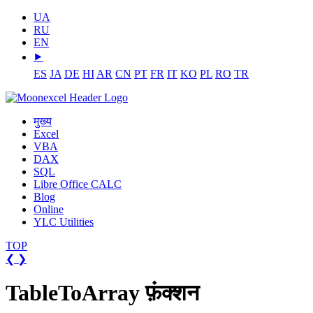
UA
RU
EN
⯈
ES
JA
DE
HI
AR
CN
PT
FR
IT
KO
PL
RO
TR
मुख्य
Excel
VBA
DAX
SQL
Libre Office CALC
Blog
Online
YLC Utilities
TOP
❮
❯
TableToArray फ़ंक्शन