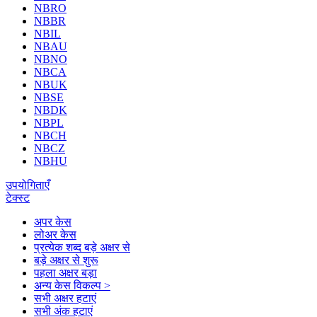
NBRO
NBBR
NBIL
NBAU
NBNO
NBCA
NBUK
NBSE
NBDK
NBPL
NBCH
NBCZ
NBHU
उपयोगिताएँ
टेक्स्ट
अपर केस
लोअर केस
प्रत्येक शब्द बड़े अक्षर से
बड़े अक्षर से शुरू
पहला अक्षर बड़ा
अन्य केस विकल्प >
सभी अक्षर हटाएं
सभी अंक हटाएं