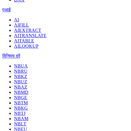
एआई
AI
AIFILL
AIEXTRACT
AITRANSLATE
AITABLE
AILOOKUP
विनिमय दरें
NBUA
NBRU
NBKZ
NBUZ
NBAZ
NBMD
NBGE
NBTM
NBKG
NBTJ
NBAM
NBLT
NBEU