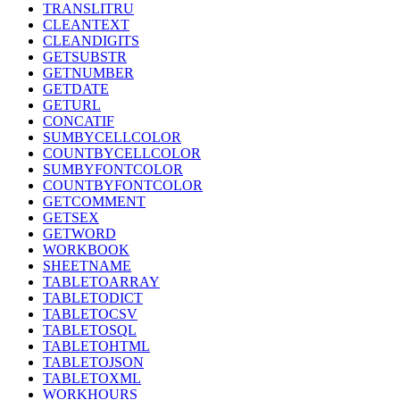
TRANSLITRU
CLEANTEXT
CLEANDIGITS
GETSUBSTR
GETNUMBER
GETDATE
GETURL
CONCATIF
SUMBYCELLCOLOR
COUNTBYCELLCOLOR
SUMBYFONTCOLOR
COUNTBYFONTCOLOR
GETCOMMENT
GETSEX
GETWORD
WORKBOOK
SHEETNAME
TABLETOARRAY
TABLETODICT
TABLETOCSV
TABLETOSQL
TABLETOHTML
TABLETOJSON
TABLETOXML
WORKHOURS