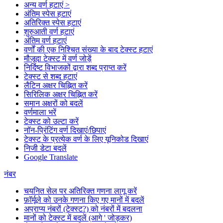
अन्य वर्ण हटाएं >
अंतिम स्पेस हटाएं
अतिरिक्त स्पेस हटाएं
शुरुआती वर्ण हटाएं
अंतिम वर्ण हटाएं
वर्णों की एक निश्चित संख्या के बाद टेक्स्ट हटाएं
मौजूदा टेक्स्ट में वर्ण जोड़ें
निर्दिष्ट विभाजकों द्वारा शब्द प्राप्त करें
टेक्स्ट से शब्द हटाएं
लैटिन अक्षर चिह्नित करें
सिरिलिक अक्षर चिह्नित करें
समान अक्षरों को बदलें
वर्णमाला भरें
टेक्स्ट को उल्टा करें
नॉन-प्रिंटिंग वर्ण दिखाएं/छिपाएं
टेक्स्ट के प्रत्येक वर्ण के लिए यूनिकोड दिखाएं
निजी डेटा बदलें
Google Translate
नंबर
चयनित सेल पर अतिरिक्त गणना लागू करें
फ़ॉर्मूले को उनके गणना किए गए मानों में बदलें
अप्राप्य नंबरों (टेक्स्ट?) को नंबरों में बदलना
मानों को टेक्स्ट में बदलें (आगे ' जोड़कर)