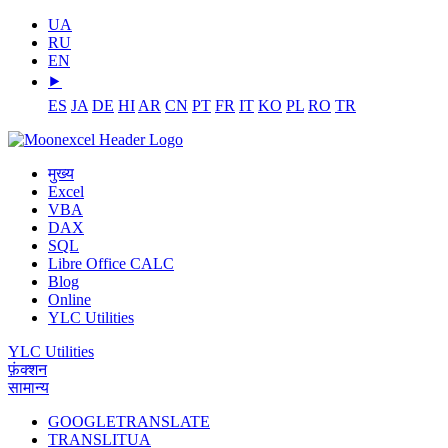
UA
RU
EN
⯈
ES
JA
DE
HI
AR
CN
PT
FR
IT
KO
PL
RO
TR
मुख्य
Excel
VBA
DAX
SQL
Libre Office CALC
Blog
Online
YLC Utilities
YLC Utilities
फ़ंक्शन
सामान्य
GOOGLETRANSLATE
TRANSLITUA