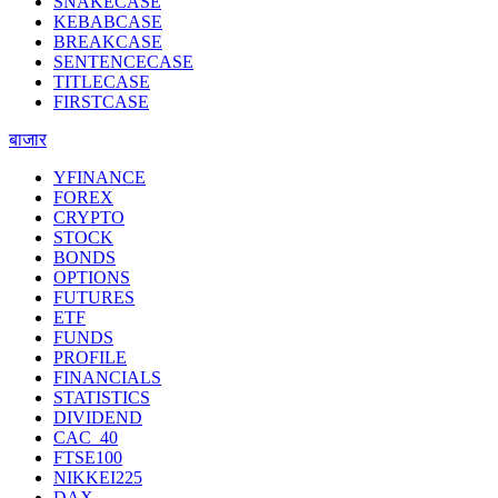
SNAKECASE
KEBABCASE
BREAKCASE
SENTENCECASE
TITLECASE
FIRSTCASE
बाजार
YFINANCE
FOREX
CRYPTO
STOCK
BONDS
OPTIONS
FUTURES
ETF
FUNDS
PROFILE
FINANCIALS
STATISTICS
DIVIDEND
CAC_40
FTSE100
NIKKEI225
DAX