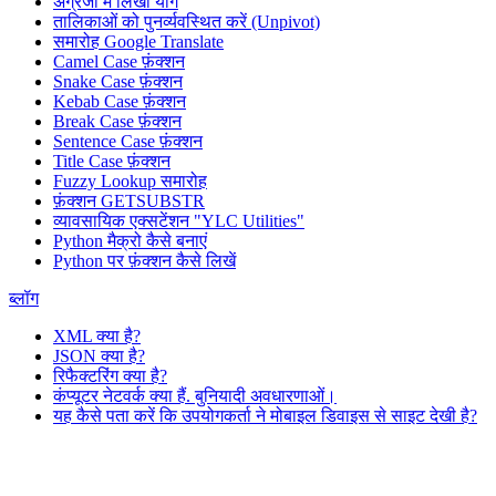
अंग्रेजी में लिखा योग
तालिकाओं को पुनर्व्यवस्थित करें (Unpivot)
समारोह
Google Translate
Camel Case फ़ंक्शन
Snake Case फ़ंक्शन
Kebab Case फ़ंक्शन
Break Case फ़ंक्शन
Sentence Case फ़ंक्शन
Title Case फ़ंक्शन
Fuzzy Lookup
समारोह
फ़ंक्शन GETSUBSTR
व्यावसायिक एक्सटेंशन "YLC Utilities"
Python मैक्रो कैसे बनाएं
Python पर फ़ंक्शन कैसे लिखें
ब्लॉग
XML क्या है?
JSON क्या है?
रिफैक्टरिंग क्या है?
कंप्यूटर नेटवर्क क्या हैं. बुनियादी अवधारणाओं।
यह कैसे पता करें कि उपयोगकर्ता ने मोबाइल डिवाइस से साइट देखी है?