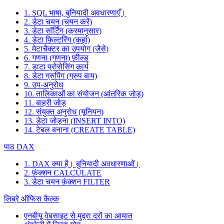
1. SQL भाषा, बुनियादी अवधारणाएँ।
2. डेटा चयन (चयन करें)
3. डेटा सॉर्टिंग (क्रमानुसार)
4. डेटा फ़िल्टरिंग (कहां)
5. मेटाचैक्टर का उपयोग (जैसे)
6. गणना (गणना) फ़ील्ड
7. डाटा प्रोसेसिंग कार्य
8. डेटा ग्रुपिंग (ग्रुप बाय)
9. उप-अनुरोध
10. तालिकाओं का संयोजन (आंतरिक जोड़)
11. बाहरी जोड़
12. संयुक्त अनुरोध (यूनियन)
13. डेटा जोड़ना (INSERT INTO)
14. टेबल बनाना (CREATE TABLE)
पाठ DAX
1. DAX क्या है। बुनियादी अवधारणाओं।
2. फ़ंक्शन CALCULATE
3. डेटा चयन फ़ंक्शन FILTER
लिब्रे ऑफिस कैल्क
एनबीयू वेबसाइट से मुद्रा दरों का आयात