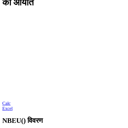
का आयात
Calc
Excel
NBEU() विवरण