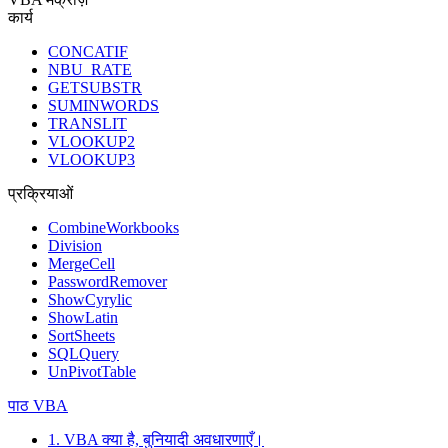
कार्य
CONCATIF
NBU_RATE
GETSUBSTR
SUMINWORDS
TRANSLIT
VLOOKUP2
VLOOKUP3
प्रक्रियाओं
CombineWorkbooks
Division
MergeCell
PasswordRemover
ShowCyrylic
ShowLatin
SortSheets
SQLQuery
UnPivotTable
पाठ VBA
1. VBA क्या है, बुनियादी अवधारणाएँ।