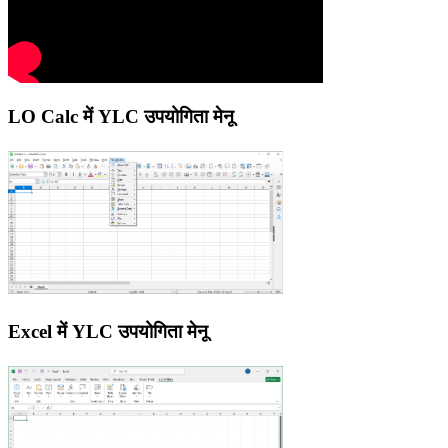
LO Calc में YLC उपयोगिता मेनू
Excel में YLC उपयोगिता मेनू