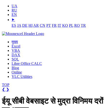
UA
RU
EN
⯈
ES
JA
DE
HI
AR
CN
PT
FR
IT
KO
PL
RO
TR
मुख्य
Excel
VBA
DAX
SQL
Libre Office CALC
Blog
Online
YLC Utilities
TOP
❮
❯
ईयू सीबी वेबसाइट से मुद्रा विनिमय दरों